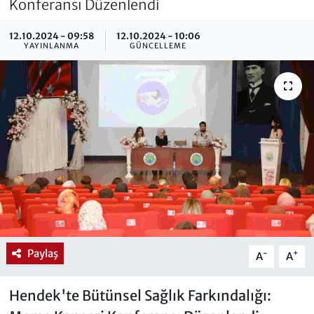
Konferansı Düzenlendi
12.10.2024 - 09:58
12.10.2024 - 10:06
YAYINLANMA
GÜNCELLEME
Paylaş
-
+
A
A
Hendek'te Bütünsel Sağlık Farkındalığı: