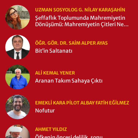
UZMAN SOSYOLOG G. NILAY KARAŞAHİN
Şeffaflık Toplumunda Mahremiyetin
Dönüşümü: Mahremiyetin Çitleri Ne
Zaman Yıkıldı?
ÖĞR. GÖR. DR. SAIM ALPER AYAS
Bit’in Saltanatı
ALI KEMAL YENER
Aranan Takım Sahaya Çıktı
EMEKLI KARA PILOT ALBAY FATIH EĞİLMEZ
Nofutur
AHMET YILDIZ
Öfkenin öncesi delilik, sonu