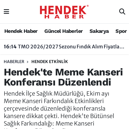
Hendek Haber
Hendek Haber
Sakarya Nöbetçi Eczaneler
Hendek Haber
Güncel Haberler
Sakarya
Spor
Güncel Haberler
Güncel Haberler
Sakarya Hava Durumu
16:14
TMO 2026/2027 Sezonu Fındık Alım Fiyatlarını Açıkladı
Sakarya
Siyaset
Sakarya Trafik Yoğunluk Haritası
HABERLER
HENDEK ETKINLIK
Spor
Sakarya
Süper Lig Puan Durumu ve Fikstür
Hendek'te Meme Kanseri
Konferansı Düzenlendi
Nöbetçi Eczaneler
Hakkında
Tüm Manşetler
Hendek İlçe Sağlık Müdürlüğü, Ekim ayı
Vefat Edenler
Hendek Haber Reklam Servisi
Son Dakika Haberleri
Meme Kanseri Farkındalık Etkinlikleri
çerçevesinde düzenlediği konferansla
Künye
Haber Arşivi
kansere dikkat çekti. Hendek'te Bütünsel
Sağlık Farkındalığı: Meme Kanseri
İletişim