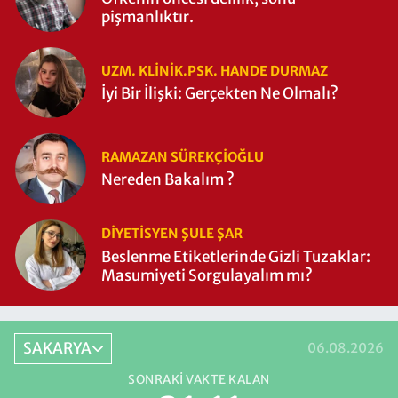
pişmanlıktır.
UZM. KLINIK.PSK. HANDE DURMAZ
İyi Bir İlişki: Gerçekten Ne Olmalı?
RAMAZAN SÜREKÇIOĞLU
Nereden Bakalım ?
DIYETISYEN ŞULE ŞAR
Beslenme Etiketlerinde Gizli Tuzaklar:
Masumiyeti Sorgulayalım mı?
SAKARYA
06.08.2026
SONRAKI VAKTE KALAN