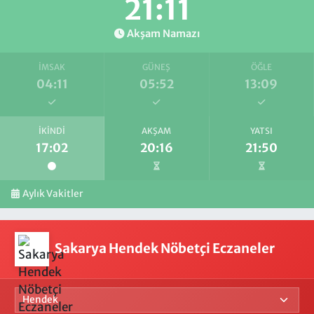
21:10
Akşam Namazı
İMSAK
GÜNEŞ
ÖĞLE
04:11
05:52
13:09
İKINDI
AKŞAM
YATSI
17:02
20:16
21:50
Aylık Vakitler
Sakarya Hendek Nöbetçi Eczaneler