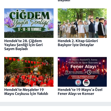
Başladı
Hendek’te 28. Çiğdem
Hendek 2. Kitap Günleri
Yaylası Şenliği İçin Geri
Başlıyor İşte Detaylar
Sayım Başladı
Hendek’te Meşaleler 19
Hendek'te 19 Mayıs’a Özel
Mayıs Coşkusu İçin Yakıldı
Fener Alayı ve Konser