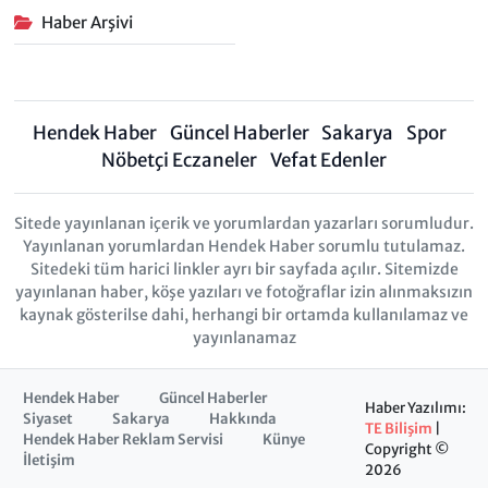
Haber Arşivi
Hendek Haber
Güncel Haberler
Sakarya
Spor
Nöbetçi Eczaneler
Vefat Edenler
Sitede yayınlanan içerik ve yorumlardan yazarları sorumludur.
Yayınlanan yorumlardan Hendek Haber sorumlu tutulamaz.
Sitedeki tüm harici linkler ayrı bir sayfada açılır. Sitemizde
yayınlanan haber, köşe yazıları ve fotoğraflar izin alınmaksızın
kaynak gösterilse dahi, herhangi bir ortamda kullanılamaz ve
yayınlanamaz
Hendek Haber
Güncel Haberler
Haber Yazılımı:
Siyaset
Sakarya
Hakkında
TE Bilişim
|
Hendek Haber Reklam Servisi
Künye
Copyright ©
İletişim
2026