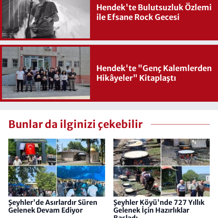
Hendek'te Bulutsuzluk Özlemi
ile Efsane Rock Gecesi
Hendek'te "Genç Kalemlerden
Hikâyeler" Kitaplaştı
Bunlar da ilginizi çekebilir
Şeyhler'de Asırlardır Süren
Şeyhler Köyü'nde 727 Yıllık
Gelenek Devam Ediyor
Gelenek İçin Hazırlıklar