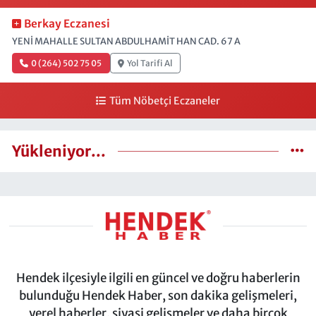
Berkay Eczanesi
YENİ MAHALLE SULTAN ABDULHAMİT HAN CAD. 67 A
0 (264) 502 75 05
Yol Tarifi Al
Tüm Nöbetçi Eczaneler
Yükleniyor...
Hendek ilçesiyle ilgili en güncel ve doğru haberlerin
bulunduğu Hendek Haber, son dakika gelişmeleri,
yerel haberler, siyasi gelişmeler ve daha birçok