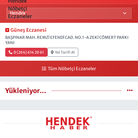
Güneş Eczanesi
BAŞPINAR MAH. REMZİ EFENDİ CAD. NO.1-A ZEKİ CÖMERT PARKI
YANI
0 (264) 614 20 61
Yol Tarifi Al
Tüm Nöbetçi Eczaneler
Yükleniyor...