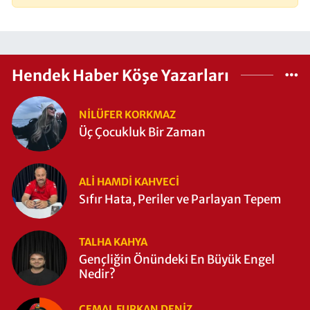
Hendek Haber Köşe Yazarları
NILÜFER KORKMAZ
Üç Çocukluk Bir Zaman
ALI HAMDI KAHVECİ
Sıfır Hata, Periler ve Parlayan Tepem
TALHA KAHYA
Gençliğin Önündeki En Büyük Engel
Nedir?
CEMAL FURKAN DENİZ