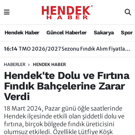
Hendek Haber
Hendek Haber
Sakarya Nöbetçi Eczaneler
Hendek Haber
Güncel Haberler
Sakarya
Spor
Güncel Haberler
Güncel Haberler
Sakarya Hava Durumu
16:14
TMO 2026/2027 Sezonu Fındık Alım Fiyatlarını Açıkladı
Sakarya
Siyaset
Sakarya Trafik Yoğunluk Haritası
13:29
Hendek'te Gece Yarısı Otomobil ile Motosiklet Çarpıştı
HABERLER
HENDEK HABER
Spor
Sakarya
Süper Lig Puan Durumu ve Fikstür
Hendek'te Dolu ve Fırtına
Fındık Bahçelerine Zarar
Nöbetçi Eczaneler
Hakkında
Tüm Manşetler
Verdi
Vefat Edenler
Hendek Haber Reklam Servisi
Son Dakika Haberleri
18 Mart 2024, Pazar günü öğle saatlerinde
Künye
Haber Arşivi
Hendek ilçesinde etkili olan şiddetli dolu ve
fırtına, birçok bölgede fındık üreticisini
İletişim
olumsuz etkiledi. Özellikle Lütfiye Köşk