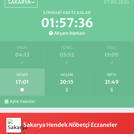
SAKARYA
07.08.2026
SONRAKI VAKTE KALAN
01:57:35
Akşam Namazı
İMSAK
GÜNEŞ
ÖĞLE
04:13
05:53
13:09
İKINDI
AKŞAM
YATSI
17:01
20:15
21:49
Aylık Vakitler
Sakarya Hendek Nöbetçi Eczaneler