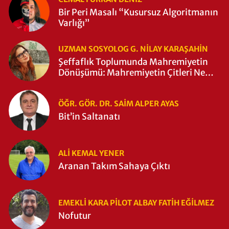
Bir Peri Masalı “Kusursuz Algoritmanın
Varlığı”
UZMAN SOSYOLOG G. NILAY KARAŞAHİN
Şeffaflık Toplumunda Mahremiyetin
Dönüşümü: Mahremiyetin Çitleri Ne
Zaman Yıkıldı?
ÖĞR. GÖR. DR. SAIM ALPER AYAS
Bit’in Saltanatı
ALI KEMAL YENER
Aranan Takım Sahaya Çıktı
EMEKLI KARA PILOT ALBAY FATIH EĞİLMEZ
Nofutur