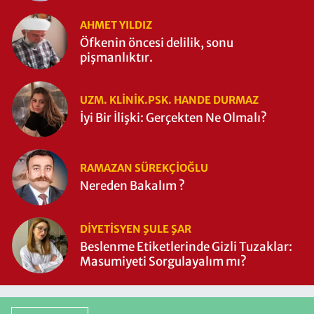
AHMET YILDIZ
Öfkenin öncesi delilik, sonu
pişmanlıktır.
UZM. KLINIK.PSK. HANDE DURMAZ
İyi Bir İlişki: Gerçekten Ne Olmalı?
RAMAZAN SÜREKÇIOĞLU
Nereden Bakalım ?
DIYETISYEN ŞULE ŞAR
Beslenme Etiketlerinde Gizli Tuzaklar:
Masumiyeti Sorgulayalım mı?