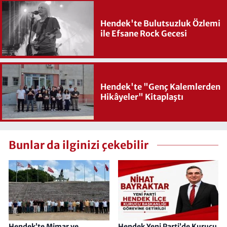
Hendek'te Bulutsuzluk Özlemi
ile Efsane Rock Gecesi
Hendek'te "Genç Kalemlerden
Hikâyeler" Kitaplaştı
Bunlar da ilginizi çekebilir
Hendek’te Mimar ve
Hendek Yeni Parti’de Kurucu