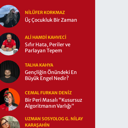
NILÜFER KORKMAZ
Üç Çocukluk Bir Zaman
ALI HAMDI KAHVECİ
Sıfır Hata, Periler ve
Parlayan Tepem
TALHA KAHYA
Gençliğin Önündeki En
Büyük Engel Nedir?
CEMAL FURKAN DENİZ
Bir Peri Masalı “Kusursuz
Algoritmanın Varlığı”
UZMAN SOSYOLOG G. NILAY
KARAŞAHİN