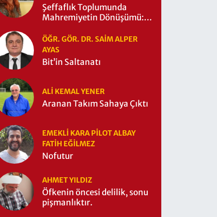
Şeffaflık Toplumunda
Mahremiyetin Dönüşümü:
Mahremiyetin Çitleri Ne
Zaman Yıkıldı?
ÖĞR. GÖR. DR. SAIM ALPER
AYAS
Bit’in Saltanatı
ALI KEMAL YENER
Aranan Takım Sahaya Çıktı
EMEKLI KARA PILOT ALBAY
FATIH EĞİLMEZ
Nofutur
AHMET YILDIZ
Öfkenin öncesi delilik, sonu
pişmanlıktır.