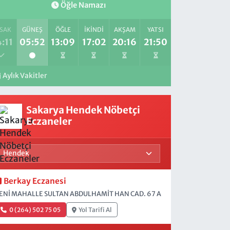
Öğle Namazı
SAK
GÜNEŞ
ÖĞLE
İKINDI
AKŞAM
YATSI
:11
05:52
13:09
17:02
20:16
21:50
Aylık Vakitler
Sakarya Hendek Nöbetçi
Eczaneler
Berkay Eczanesi
ENİ MAHALLE SULTAN ABDULHAMİT HAN CAD. 67 A
0 (264) 502 75 05
Yol Tarifi Al