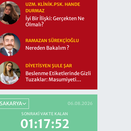
UZM. KLINIK.PSK. HANDE
DURMAZ
İyi Bir İlişki: Gerçekten Ne
Olmalı?
RAMAZAN SÜREKÇIOĞLU
Nereden Bakalım ?
DIYETISYEN ŞULE ŞAR
Beslenme Etiketlerinde Gizli
Tuzaklar: Masumiyeti
Sorgulayalım mı?
SAKARYA
06.08.2026
SONRAKI VAKTE KALAN
01:17:51