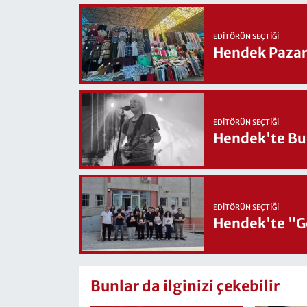
EDITÖRÜN SEÇTIĞI
Hendek Pazary
EDITÖRÜN SEÇTIĞI
Hendek'te Bul
EDITÖRÜN SEÇTIĞI
Hendek'te "Ge
Bunlar da ilginizi çekebilir