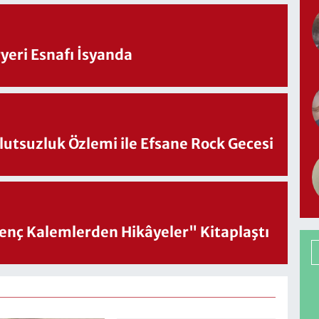
eri Esnafı İsyanda
utsuzluk Özlemi ile Efsane Rock Gecesi
nç Kalemlerden Hikâyeler" Kitaplaştı