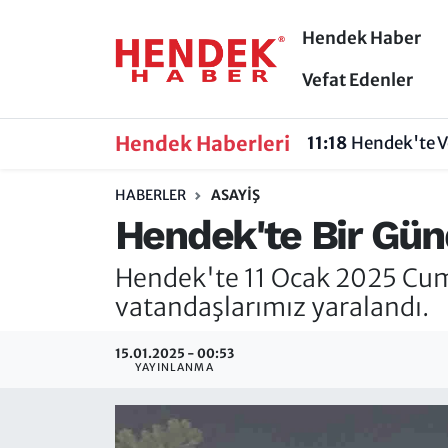
Hendek Haber
Hendek Haber
Hendek Haber
Sakarya Nöbetçi Eczaneler
Vefat Edenler
Güncel Haberler
Güncel Haberler
Sakarya Hava Durumu
Hendek Haberleri
11:18
Hendek'te V
Sakarya
Siyaset
Sakarya Trafik Yoğunluk Haritası
HABERLER
ASAYIŞ
Hendek'te Bir Günd
Spor
Sakarya
Süper Lig Puan Durumu ve Fikstür
Hendek'te 11 Ocak 2025 Cuma
Nöbetçi Eczaneler
Hakkında
Tüm Manşetler
vatandaşlarımız yaralandı.
Vefat Edenler
Hendek Haber Reklam Servisi
Son Dakika Haberleri
15.01.2025 - 00:53
YAYINLANMA
Künye
Haber Arşivi
İletişim