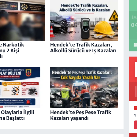
İM
04
e Narkotik
Hendek’te Trafik Kazaları,
u 2 Kişi
Alkollü Sürücü ve İş Kazaları
dı
laylarla İlgili
Hendek’te Peş Peşe Trafik
Y
a Başlattı
Kazaları yaşandı