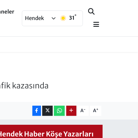
aneler
°
31
Hendek
fik kazasında
-
+
A
A
Hendek Haber Köşe Yazarları