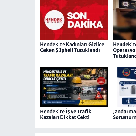
Hendek'te Kadınları Gizlice
Hendek't
Çeken Şüpheli Tutuklandı
Operasyon
Tutuklan
Hendek’te İş ve Trafik
Jandarma O
Kazaları Dikkat Çekti
Soruşturm