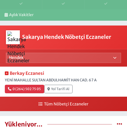
Aylık Vakitler
Sakarya Hendek Nöbetçi Eczaneler
Berkay Eczanesi
YENİ MAHALLE SULTAN ABDULHAMİT HAN CAD. 67 A
0 (264) 502 75 05
Yol Tarifi Al
Tüm Nöbetçi Eczaneler
Yükleniyor...