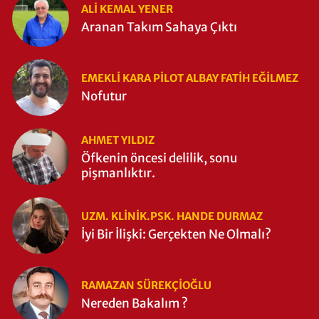
ALI KEMAL YENER
Aranan Takım Sahaya Çıktı
EMEKLI KARA PILOT ALBAY FATIH EĞİLMEZ
Nofutur
AHMET YILDIZ
Öfkenin öncesi delilik, sonu
pişmanlıktır.
UZM. KLINIK.PSK. HANDE DURMAZ
İyi Bir İlişki: Gerçekten Ne Olmalı?
RAMAZAN SÜREKÇIOĞLU
Nereden Bakalım ?