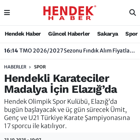
Hendek Haber
Hendek Haber
Sakarya Nöbetçi Eczaneler
Hendek Haber
Güncel Haberler
Sakarya
Spor
Güncel Haberler
Güncel Haberler
Sakarya Hava Durumu
16:14
TMO 2026/2027 Sezonu Fındık Alım Fiyatlarını Açıkladı
Sakarya
Siyaset
Sakarya Trafik Yoğunluk Haritası
HABERLER
SPOR
Spor
Sakarya
Süper Lig Puan Durumu ve Fikstür
Hendekli Karateciler
Madalya İçin Elazığ’da
Nöbetçi Eczaneler
Hakkında
Tüm Manşetler
Hendek Olimpik Spor Kulübü, Elazığ’da
Vefat Edenler
Hendek Haber Reklam Servisi
Son Dakika Haberleri
bugün başlayacak ve üç gün sürecek Ümit,
Genç ve U21 Türkiye Karate Şampiyonasına
Künye
Haber Arşivi
17 sporcu ile katılıyor.
İletişim
23.10.2025 - 10:07