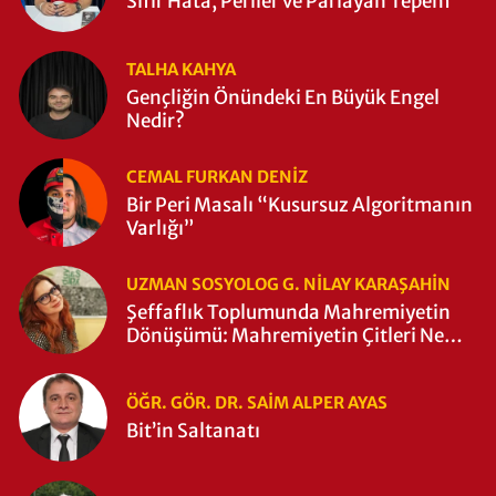
Sıfır Hata, Periler ve Parlayan Tepem
TALHA KAHYA
Gençliğin Önündeki En Büyük Engel
Nedir?
CEMAL FURKAN DENİZ
Bir Peri Masalı “Kusursuz Algoritmanın
Varlığı”
UZMAN SOSYOLOG G. NILAY KARAŞAHİN
Şeffaflık Toplumunda Mahremiyetin
Dönüşümü: Mahremiyetin Çitleri Ne
Zaman Yıkıldı?
ÖĞR. GÖR. DR. SAIM ALPER AYAS
Bit’in Saltanatı