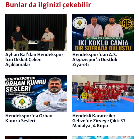
Bunlar da ilginizi çekebilir
Ayhan Bal'dan Hendekspor
Hendekspor'dan A.S.
İçin Dikkat Çeken
Akyazıspor'a Dostluk
Açıklamalar
Ziyareti
Hendekspor'da Orhan
Hendekli Karateciler
Kumru Sesleri
Gebze'de Zirveye Çıktı 37
Madalya, 4 Kupa