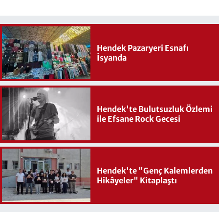
Hendek Pazaryeri Esnafı
İsyanda
Hendek'te Bulutsuzluk Özlemi
ile Efsane Rock Gecesi
Hendek'te "Genç Kalemlerden
Hikâyeler" Kitaplaştı