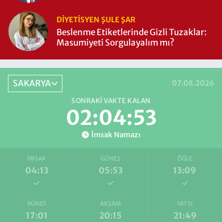
DIYETISYEN ŞULE ŞAR
Beslenme Etiketlerinde Gizli Tuzaklar:
Masumiyeti Sorgulayalım mı?
SAKARYA
07.08.2026
SONRAKI VAKTE KALAN
02:04:52
İmsak Namazı
İMSAK
GÜNEŞ
ÖĞLE
04:13
05:53
13:09
İKINDI
AKŞAM
YATSI
17:01
20:15
21:49