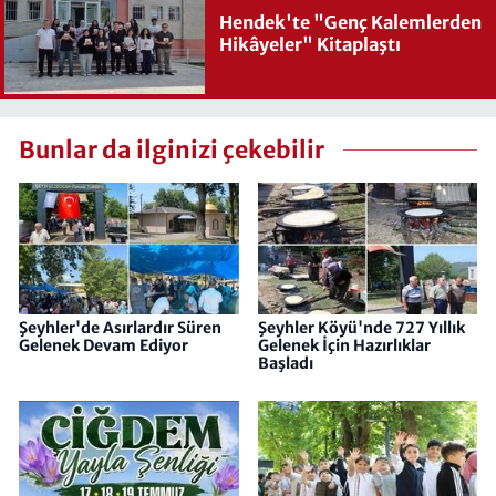
Hendek'te "Genç Kalemlerden
Hikâyeler" Kitaplaştı
Bunlar da ilginizi çekebilir
Şeyhler'de Asırlardır Süren
Şeyhler Köyü'nde 727 Yıllık
Gelenek Devam Ediyor
Gelenek İçin Hazırlıklar
Başladı