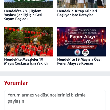
Hendek’te 28. Çiğdem
Hendek 2. Kitap Günleri
Yaylası Şenliği İçin Geri
Başlıyor İşte Detaylar
Sayım Başladı
Hendek’te Meşaleler 19
Hendek'te 19 Mayıs’a Özel
Mayıs Coşkusu İçin Yakıldı
Fener Alayı ve Konser
Yorumlar