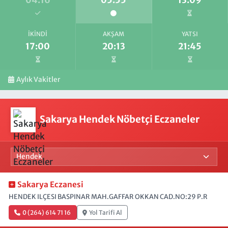
04:16
05:55
13:09
İKINDI
AKŞAM
YATSI
17:00
20:13
21:45
Aylık Vakitler
Sakarya Hendek Nöbetçi Eczaneler
Sakarya Eczanesi
HENDEK ILÇESI BASPINAR MAH.GAFFAR OKKAN CAD.NO:29 P.R
0 (264) 614 71 16
Yol Tarifi Al