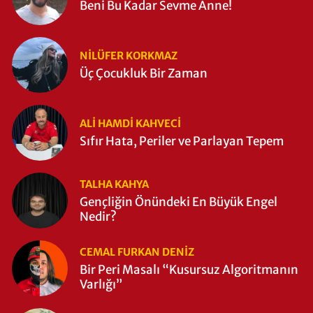
Beni Bu Kadar Sevme Anne!
NILÜFER KORKMAZ
Üç Çocukluk Bir Zaman
ALI HAMDI KAHVECİ
Sıfır Hata, Periler ve Parlayan Tepem
TALHA KAHYA
Gençliğin Önündeki En Büyük Engel
Nedir?
CEMAL FURKAN DENİZ
Bir Peri Masalı “Kusursuz Algoritmanın
Varlığı”