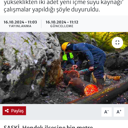
yükseklikten iki adet yeni içme suyu kaynağı’
çalışmalar yapıldığı şöyle duyuruldu.
16.10.2024 - 11:03
16.10.2024 - 11:12
YAYINLANMA
GÜNCELLEME
Paylaş
-
+
A
A
SASKİ, Hendek ilçesine bin metre