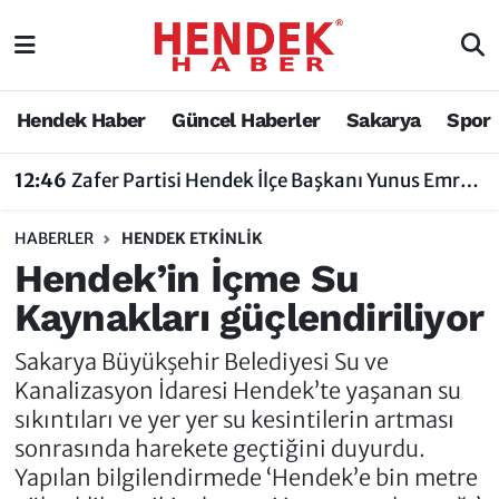
Hendek Haber
Hendek Haber
Sakarya Nöbetçi Eczaneler
Hendek Haber
Güncel Haberler
Sakarya
Spor
Güncel Haberler
Güncel Haberler
Sakarya Hava Durumu
12:46
Zafer Partisi Hendek İlçe Başkanı Yunus Emre Uzun'dan Tartışma Yaratan Açıklamaya Tepki
Sakarya
Siyaset
Sakarya Trafik Yoğunluk Haritası
HABERLER
HENDEK ETKINLIK
Spor
Sakarya
Süper Lig Puan Durumu ve Fikstür
Hendek’in İçme Su
Kaynakları güçlendiriliyor
Nöbetçi Eczaneler
Hakkında
Tüm Manşetler
Sakarya Büyükşehir Belediyesi Su ve
Vefat Edenler
Hendek Haber Reklam Servisi
Son Dakika Haberleri
Kanalizasyon İdaresi Hendek’te yaşanan su
sıkıntıları ve yer yer su kesintilerin artması
Künye
Haber Arşivi
sonrasında harekete geçtiğini duyurdu.
Yapılan bilgilendirmede ‘Hendek’e bin metre
İletişim