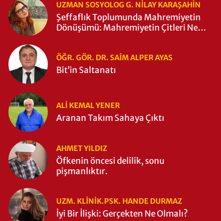
UZMAN SOSYOLOG G. NILAY KARAŞAHİN
Şeffaflık Toplumunda Mahremiyetin
Dönüşümü: Mahremiyetin Çitleri Ne
Zaman Yıkıldı?
ÖĞR. GÖR. DR. SAIM ALPER AYAS
Bit’in Saltanatı
ALI KEMAL YENER
Aranan Takım Sahaya Çıktı
AHMET YILDIZ
Öfkenin öncesi delilik, sonu
pişmanlıktır.
UZM. KLINIK.PSK. HANDE DURMAZ
İyi Bir İlişki: Gerçekten Ne Olmalı?