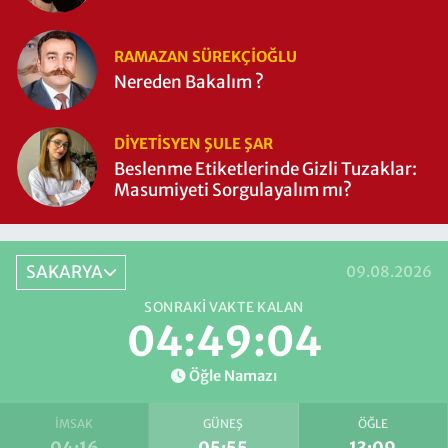
RAMAZAN SÜREKÇIOĞLU
Nereden Bakalım ?
DIYETISYEN ŞULE ŞAR
Beslenme Etiketlerinde Gizli Tuzaklar:
Masumiyeti Sorgulayalım mı?
SAKARYA
09.08.2026
SONRAKI VAKTE KALAN
04:49:03
Öğle Namazı
İMSAK
GÜNEŞ
ÖĞLE