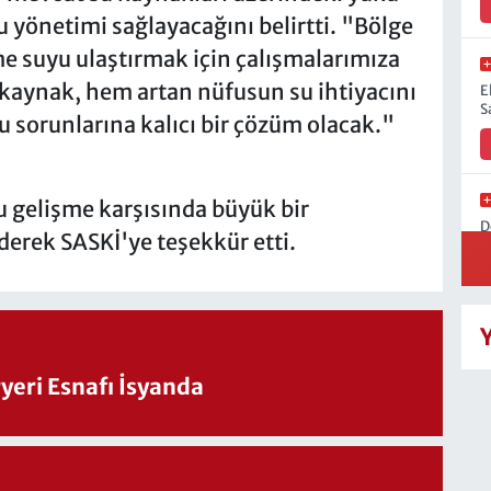
su yönetimi sağlayacağını belirtti. "Bölge
çme suyu ulaştırmak için çalışmalarımıza
 kaynak, hem artan nüfusun su ihtiyacını
E
S
 sorunlarına kalıcı bir çözüm olacak."
bu gelişme karşısında büyük bir
D
erek SASKİ'ye teşekkür etti.
H
eri Esnafı İsyanda