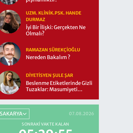
UZM. KLINIK.PSK. HANDE
DURMAZ
İyi Bir İlişki: Gerçekten Ne
Olmalı?
RAMAZAN SÜREKÇIOĞLU
Nereden Bakalım ?
DIYETISYEN ŞULE ŞAR
Beslenme Etiketlerinde Gizli
Tuzaklar: Masumiyeti
Sorgulayalım mı?
SAKARYA
07.08.2026
SONRAKI VAKTE KALAN