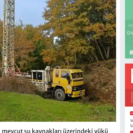
İM
04
Y
S
ın mevcut su kaynakları üzerindeki yükü