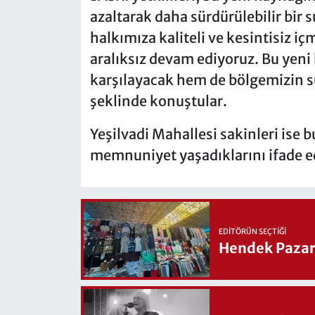
azaltarak daha sürdürülebilir bir 
halkımıza kaliteli ve kesintisiz i
aralıksız devam ediyoruz. Bu yeni
karşılayacak hem de bölgemizin su
şeklinde konuştular.
Yeşilvadi Mahallesi sakinleri ise 
memnuniyet yaşadıklarını ifade ed
EDITÖRÜN SEÇTIĞI
Hendek Pazary