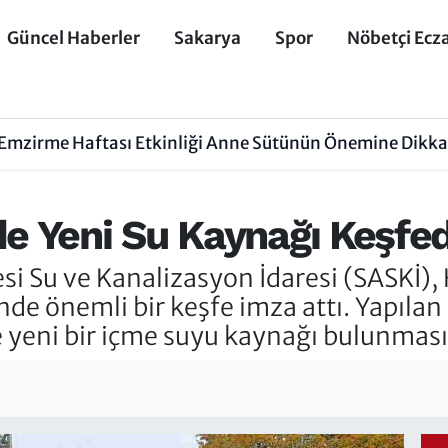
Güncel Haberler
Sakarya
Spor
Nöbetçi Ecz
Emzirme Haftası Etkinliği Anne Sütünün Önemine Dikkat
e Yeni Su Kaynağı Keşfedi
i Su ve Kanalizasyon İdaresi (SASKİ), 
de önemli bir keşfe imza attı. Yapılan
 yeni bir içme suyu kaynağı bulunması 