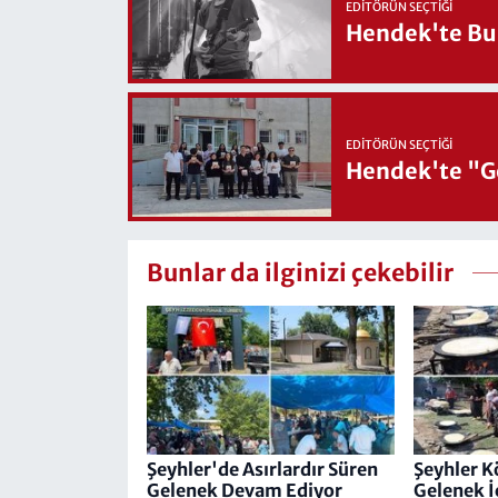
EDITÖRÜN SEÇTIĞI
Hendek'te Bul
EDITÖRÜN SEÇTIĞI
Hendek'te "Ge
Bunlar da ilginizi çekebilir
Şeyhler'de Asırlardır Süren
Şeyhler K
Gelenek Devam Ediyor
Gelenek İç