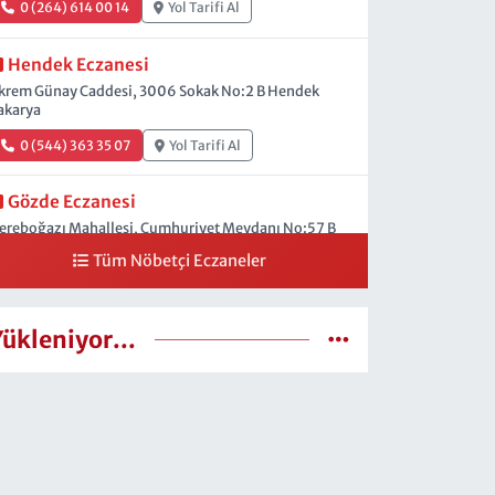
0 (264) 614 00 14
Yol Tarifi Al
Hendek Eczanesi
krem Günay Caddesi, 3006 Sokak No:2 B Hendek
akarya
0 (544) 363 35 07
Yol Tarifi Al
Gözde Eczanesi
ereboğazı Mahallesi, Cumhuriyet Meydanı No:57 B
endek Sakarya
Tüm Nöbetçi Eczaneler
0 (264) 614 20 11
Yol Tarifi Al
Yükleniyor...