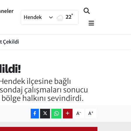
aneler
°
22
Hendek
 Çekildi
ldi!
Hendek ilçesine bağlı
 sondaj çalışmaları sonucu
bölge halkını sevindirdi.
-
+
A
A