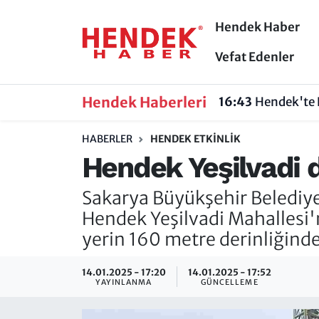
Hendek Haber
Hendek Haber
Hendek Haber
Sakarya Nöbetçi Eczaneler
Vefat Edenler
Güncel Haberler
Güncel Haberler
Sakarya Hava Durumu
Hendek Haberleri
16:43
Hendek'te 
Sakarya
Siyaset
Sakarya Trafik Yoğunluk Haritası
HABERLER
HENDEK ETKINLIK
Hendek Yeşilvadi d
Spor
Sakarya
Süper Lig Puan Durumu ve Fikstür
Sakarya Büyükşehir Belediyes
Nöbetçi Eczaneler
Hakkında
Tüm Manşetler
Hendek Yeşilvadi Mahallesi'n
Vefat Edenler
Hendek Haber Reklam Servisi
Son Dakika Haberleri
yerin 160 metre derinliğinde
Künye
Haber Arşivi
14.01.2025 - 17:20
14.01.2025 - 17:52
YAYINLANMA
GÜNCELLEME
İletişim