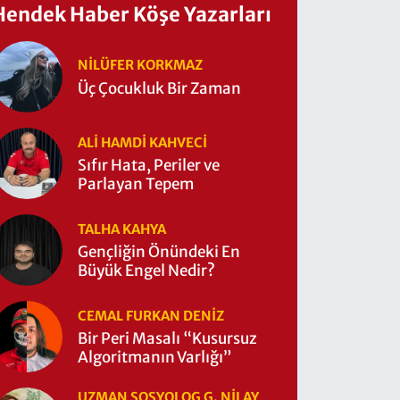
Hendek Haber Köşe Yazarları
NILÜFER KORKMAZ
Üç Çocukluk Bir Zaman
ALI HAMDI KAHVECİ
Sıfır Hata, Periler ve
Parlayan Tepem
TALHA KAHYA
Gençliğin Önündeki En
Büyük Engel Nedir?
CEMAL FURKAN DENİZ
Bir Peri Masalı “Kusursuz
Algoritmanın Varlığı”
UZMAN SOSYOLOG G. NILAY