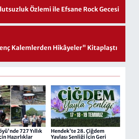
utsuzluk Özlemi ile Efsane Rock Gecesi
nç Kalemlerden Hikâyeler" Kitaplaştı
öyü'nde 727 Yıllık
Hendek’te 28. Çiğdem
in Hazırlıklar
Yaylası Şenliği İçin Geri