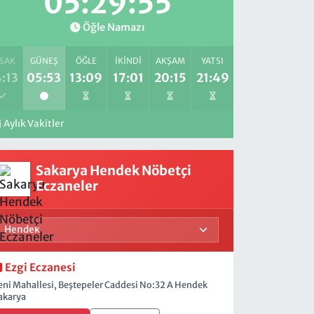
05:29:53
Öğle Namazı
SAK
GÜNEŞ
ÖĞLE
İKINDI
AKŞAM
YATSI
:13
05:53
13:09
17:01
20:15
21:49
Aylık Vakitler
Sakarya Hendek Nöbetçi
Eczaneler
Ezgi Eczanesi
eni Mahallesi, Beştepeler Caddesi No:32 A Hendek
akarya