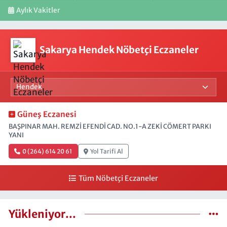
Aylık Vakitler
Sakarya Hendek Nöbetçi Eczaneler
Güneş Eczanesi
BAŞPINAR MAH. REMZİ EFENDİ CAD. NO.1-A ZEKİ CÖMERT PARKI
YANI
0 (264) 614 20 61
Yol Tarifi Al
Tüm Nöbetçi Eczaneler
Yükleniyor...