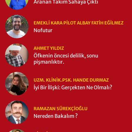
Aranan Takım Sahaya Çıktı
EMEKLI KARA PILOT ALBAY FATIH EĞİLMEZ
Nofutur
AHMET YILDIZ
Öfkenin öncesi delilik, sonu
pişmanlıktır.
UZM. KLINIK.PSK. HANDE DURMAZ
İyi Bir İlişki: Gerçekten Ne Olmalı?
RAMAZAN SÜREKÇIOĞLU
Nereden Bakalım ?