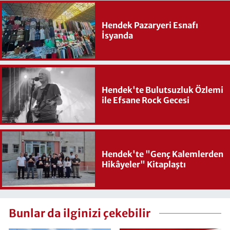
Hendek Pazaryeri Esnafı
İsyanda
Hendek'te Bulutsuzluk Özlemi
ile Efsane Rock Gecesi
Hendek'te "Genç Kalemlerden
Hikâyeler" Kitaplaştı
Bunlar da ilginizi çekebilir