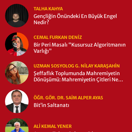
TALHA KAHYA
Gençliğin Önündeki En Büyük Engel
Nedir?
CEMAL FURKAN DENİZ
Bir Peri Masalı “Kusursuz Algoritmanın
Varlığı”
UZMAN SOSYOLOG G. NILAY KARAŞAHİN
Şeffaflık Toplumunda Mahremiyetin
Dönüşümü: Mahremiyetin Çitleri Ne
Zaman Yıkıldı?
ÖĞR. GÖR. DR. SAIM ALPER AYAS
Bit’in Saltanatı
ALI KEMAL YENER