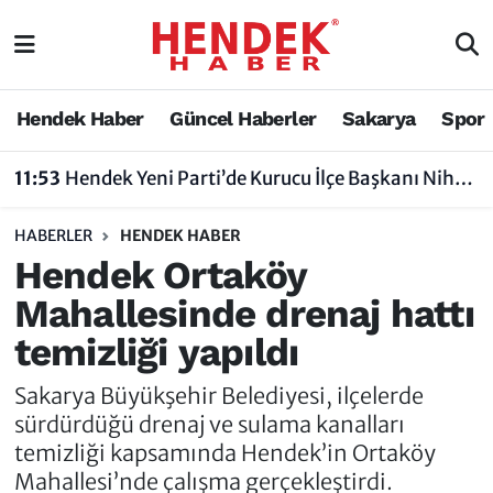
Hendek Haber
Hendek Haber
Sakarya Nöbetçi Eczaneler
Hendek Haber
Güncel Haberler
Sakarya
Spor
Güncel Haberler
Güncel Haberler
Sakarya Hava Durumu
11:53
Hendek Yeni Parti’de Kurucu İlçe Başkanı Nihat Bayraktar Oldu
Sakarya
Siyaset
Sakarya Trafik Yoğunluk Haritası
HABERLER
HENDEK HABER
Spor
Sakarya
Süper Lig Puan Durumu ve Fikstür
Hendek Ortaköy
Mahallesinde drenaj hattı
Nöbetçi Eczaneler
Hakkında
Tüm Manşetler
temizliği yapıldı
Vefat Edenler
Hendek Haber Reklam Servisi
Son Dakika Haberleri
Sakarya Büyükşehir Belediyesi, ilçelerde
Künye
Haber Arşivi
sürdürdüğü drenaj ve sulama kanalları
temizliği kapsamında Hendek’in Ortaköy
İletişim
Mahallesi’nde çalışma gerçekleştirdi.