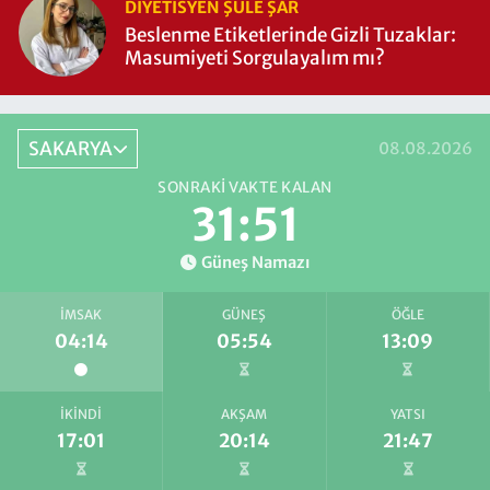
DIYETISYEN ŞULE ŞAR
Beslenme Etiketlerinde Gizli Tuzaklar:
Masumiyeti Sorgulayalım mı?
SAKARYA
08.08.2026
SONRAKI VAKTE KALAN
31:50
Güneş Namazı
İMSAK
GÜNEŞ
ÖĞLE
04:14
05:54
13:09
İKINDI
AKŞAM
YATSI
17:01
20:14
21:47