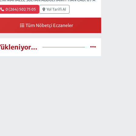
0 (264) 502 75 05
Yol Tarifi Al
Tüm Nöbetçi Eczaneler
Yükleniyor...