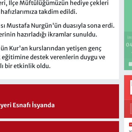
ri, İlçe Müftülüğümüzün hediye çekleri
 hafızlarımıza takdim edildi.
ısı Mustafa Nurgün'ün duasıyla sona erdi.
erinin hazırladığı ikramlar sunuldu.
İM
04
n Kur'an kurslarından yetişen genç
ık eğitimine destek verenlerin duygu ve
 bir etkinlik oldu.
eri Esnafı İsyanda
Y