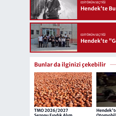
EDITÖRÜN SEÇTIĞI
Hendek'te Bul
EDITÖRÜN SEÇTIĞI
Hendek'te "Ge
Bunlar da ilginizi çekebilir
TMO 2026/2027
Hendek'te
Sezonu Fındık Alım
Otomobil 