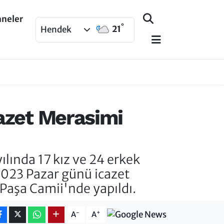
aneler
°
21
Hendek
azet Merasimi
lında 17 kız ve 24 erkek
023 Pazar günü icazet
Paşa Camii'nde yapıldı.
-
+
A
A