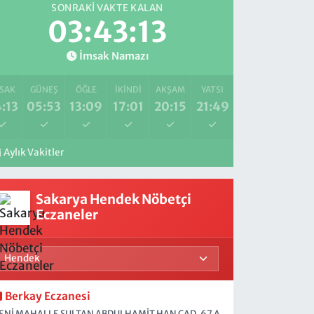
SONRAKI VAKTE KALAN
03:43:12
İmsak Namazı
SAK
GÜNEŞ
ÖĞLE
İKINDI
AKŞAM
YATSI
:13
05:53
13:09
17:01
20:15
21:49
Aylık Vakitler
Sakarya Hendek Nöbetçi
Eczaneler
Berkay Eczanesi
ENİ MAHALLE SULTAN ABDULHAMİT HAN CAD. 67 A