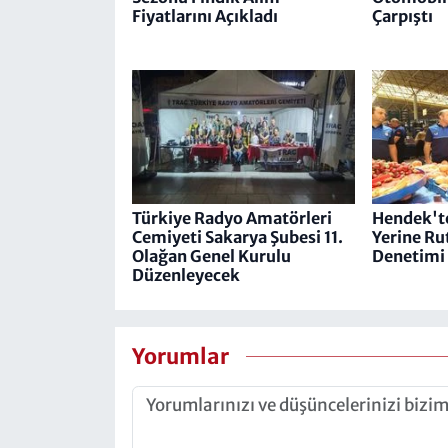
Fiyatlarını Açıkladı
Çarpıştı
Türkiye Radyo Amatörleri
Hendek'te
Cemiyeti​​​​​​​ Sakarya Şubesi 11.
Yerine Ru
Olağan Genel Kurulu
Denetimi
Düzenleyecek
Yorumlar