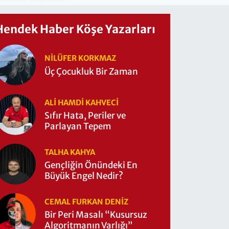
Hendek Haber Köşe Yazarları
NILÜFER KORKMAZ
Üç Çocukluk Bir Zaman
ALI HAMDI KAHVECİ
Sıfır Hata, Periler ve
Parlayan Tepem
TALHA KAHYA
Gençliğin Önündeki En
Büyük Engel Nedir?
CEMAL FURKAN DENİZ
Bir Peri Masalı “Kusursuz
Algoritmanın Varlığı”