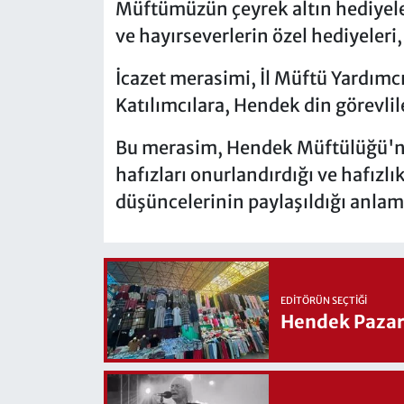
Müftümüzün çeyrek altın hediyele
ve hayırseverlerin özel hediyeleri,
İcazet merasimi, İl Müftü Yardımc
Katılımcılara, Hendek din görevlil
Bu merasim, Hendek Müftülüğü'nü
hafızları onurlandırdığı ve hafızl
düşüncelerinin paylaşıldığı anlamlı
EDITÖRÜN SEÇTIĞI
Hendek Pazary