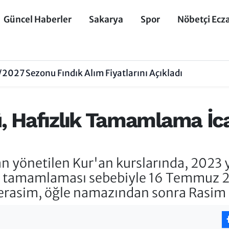
Güncel Haberler
Sakarya
Spor
Nöbetçi Ecz
027 Sezonu Fındık Alım Fiyatlarını Açıkladı
, Hafızlık Tamamlama İc
 yönetilen Kur'an kurslarında, 2023 yı
ini tamamlaması sebebiyle 16 Temmuz 2
Merasim, öğle namazından sonra Rasim 