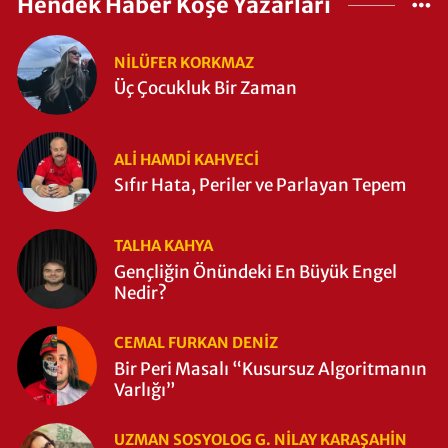
Hendek Haber Köşe Yazarları
NILÜFER KORKMAZ
Üç Çocukluk Bir Zaman
ALI HAMDI KAHVECİ
Sıfır Hata, Periler ve Parlayan Tepem
TALHA KAHYA
Gençliğin Önündeki En Büyük Engel
Nedir?
CEMAL FURKAN DENİZ
Bir Peri Masalı “Kusursuz Algoritmanın
Varlığı”
UZMAN SOSYOLOG G. NILAY KARAŞAHİN