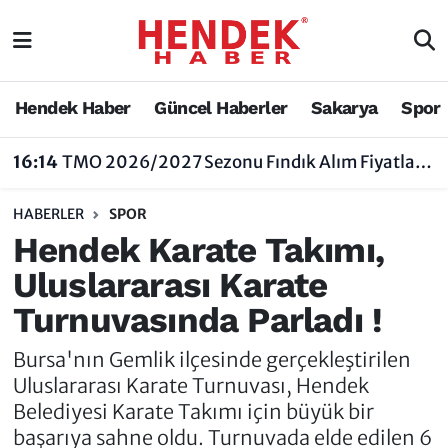
Hendek Haber
Hendek Haber
Sakarya Nöbetçi Eczaneler
Hendek Haber
Güncel Haberler
Sakarya
Spor
Güncel Haberler
Güncel Haberler
Sakarya Hava Durumu
16:14
TMO 2026/2027 Sezonu Fındık Alım Fiyatlarını Açıkladı
Sakarya
Siyaset
Sakarya Trafik Yoğunluk Haritası
HABERLER
SPOR
Spor
Sakarya
Süper Lig Puan Durumu ve Fikstür
Hendek Karate Takımı,
Uluslararası Karate
Nöbetçi Eczaneler
Hakkında
Tüm Manşetler
Turnuvasında Parladı !
Vefat Edenler
Hendek Haber Reklam Servisi
Son Dakika Haberleri
Bursa'nın Gemlik ilçesinde gerçekleştirilen
Künye
Haber Arşivi
Uluslararası Karate Turnuvası, Hendek
Belediyesi Karate Takımı için büyük bir
İletişim
başarıya sahne oldu. Turnuvada elde edilen 6