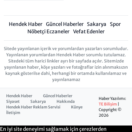
Hendek Haber
Güncel Haberler
Sakarya
Spor
Nöbetçi Eczaneler
Vefat Edenler
Sitede yayınlanan içerik ve yorumlardan yazarları sorumludur.
Yayınlanan yorumlardan Hendek Haber sorumlu tutulamaz.
Sitedeki tüm harici linkler ayrı bir sayfada açılır. Sitemizde
yayınlanan haber, köşe yazıları ve fotoğraflar izin alınmaksızın
kaynak gösterilse dahi, herhangi bir ortamda kullanılamaz ve
yayınlanamaz
Hendek Haber
Güncel Haberler
Haber Yazılımı:
Siyaset
Sakarya
Hakkında
TE Bilişim
|
Hendek Haber Reklam Servisi
Künye
Copyright ©
İletişim
2026
En iyi site deneyimi sağlamak için çerezlerden