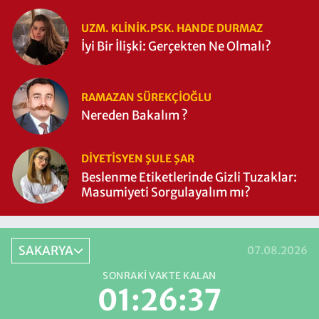
UZM. KLINIK.PSK. HANDE DURMAZ
İyi Bir İlişki: Gerçekten Ne Olmalı?
RAMAZAN SÜREKÇIOĞLU
Nereden Bakalım ?
DIYETISYEN ŞULE ŞAR
Beslenme Etiketlerinde Gizli Tuzaklar:
Masumiyeti Sorgulayalım mı?
SAKARYA
07.08.2026
SONRAKI VAKTE KALAN
01:26:36