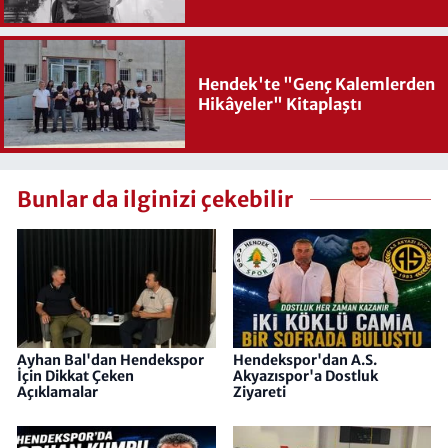
Hendek'te "Genç Kalemlerden
Hikâyeler" Kitaplaştı
Bunlar da ilginizi çekebilir
Ayhan Bal'dan Hendekspor
Hendekspor'dan A.S.
İçin Dikkat Çeken
Akyazıspor'a Dostluk
Açıklamalar
Ziyareti