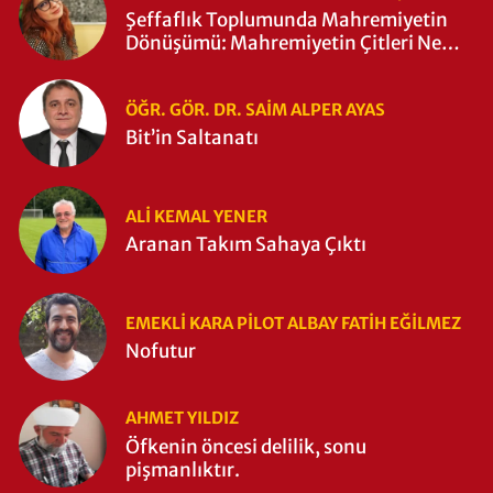
Şeffaflık Toplumunda Mahremiyetin
Dönüşümü: Mahremiyetin Çitleri Ne
Zaman Yıkıldı?
ÖĞR. GÖR. DR. SAIM ALPER AYAS
Bit’in Saltanatı
ALI KEMAL YENER
Aranan Takım Sahaya Çıktı
EMEKLI KARA PILOT ALBAY FATIH EĞİLMEZ
Nofutur
AHMET YILDIZ
Öfkenin öncesi delilik, sonu
pişmanlıktır.