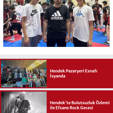
Hendek Pazaryeri Esnafı
İsyanda
Hendek'te Bulutsuzluk Özlemi
ile Efsane Rock Gecesi