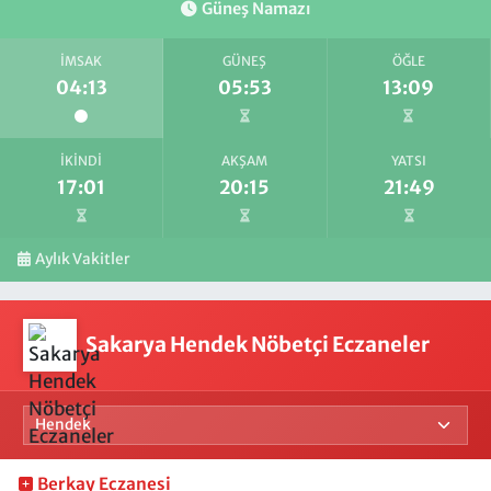
Güneş Namazı
İMSAK
GÜNEŞ
ÖĞLE
04:13
05:53
13:09
İKINDI
AKŞAM
YATSI
17:01
20:15
21:49
Aylık Vakitler
Sakarya Hendek Nöbetçi Eczaneler
Berkay Eczanesi