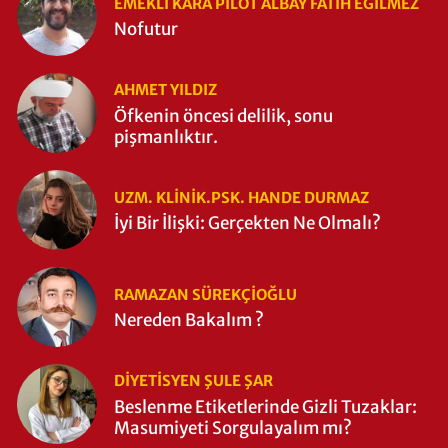
EMEKLI KARA PILOT ALBAY FATIH EĞİLMEZ
Nofutur
AHMET YILDIZ
Öfkenin öncesi delilik, sonu
pişmanlıktır.
UZM. KLINIK.PSK. HANDE DURMAZ
İyi Bir İlişki: Gerçekten Ne Olmalı?
RAMAZAN SÜREKÇIOĞLU
Nereden Bakalım ?
DIYETISYEN ŞULE ŞAR
Beslenme Etiketlerinde Gizli Tuzaklar:
Masumiyeti Sorgulayalım mı?