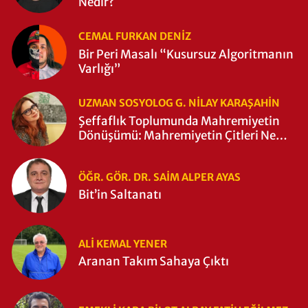
Nedir?
CEMAL FURKAN DENİZ
Bir Peri Masalı “Kusursuz Algoritmanın
Varlığı”
UZMAN SOSYOLOG G. NILAY KARAŞAHİN
Şeffaflık Toplumunda Mahremiyetin
Dönüşümü: Mahremiyetin Çitleri Ne
Zaman Yıkıldı?
ÖĞR. GÖR. DR. SAIM ALPER AYAS
Bit’in Saltanatı
ALI KEMAL YENER
Aranan Takım Sahaya Çıktı