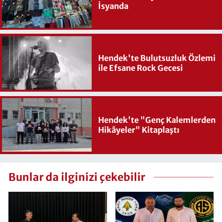
İsyanda
Hendek'te Bulutsuzluk Özlemi
ile Efsane Rock Gecesi
Hendek'te "Genç Kalemlerden
Hikâyeler" Kitaplaştı
Bunlar da ilginizi çekebilir