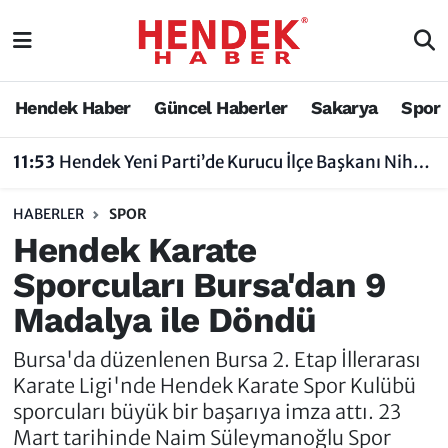
Hendek Haber
Hendek Haber
Sakarya Nöbetçi Eczaneler
Hendek Haber
Güncel Haberler
Sakarya
Spor
Güncel Haberler
Güncel Haberler
Sakarya Hava Durumu
11:53
Hendek Yeni Parti’de Kurucu İlçe Başkanı Nihat Bayraktar Oldu
Sakarya
Siyaset
Sakarya Trafik Yoğunluk Haritası
HABERLER
SPOR
Spor
Sakarya
Süper Lig Puan Durumu ve Fikstür
Hendek Karate
Sporcuları Bursa'dan 9
Nöbetçi Eczaneler
Hakkında
Tüm Manşetler
Madalya ile Döndü
Vefat Edenler
Hendek Haber Reklam Servisi
Son Dakika Haberleri
Bursa'da düzenlenen Bursa 2. Etap İllerarası
Künye
Haber Arşivi
Karate Ligi'nde Hendek Karate Spor Kulübü
sporcuları büyük bir başarıya imza attı. 23
İletişim
Mart tarihinde Naim Süleymanoğlu Spor