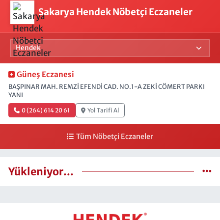
Sakarya Hendek Nöbetçi Eczaneler
Güneş Eczanesi
BAŞPINAR MAH. REMZİ EFENDİ CAD. NO.1-A ZEKİ CÖMERT PARKI
YANI
0 (264) 614 20 61
Yol Tarifi Al
Tüm Nöbetçi Eczaneler
Yükleniyor...