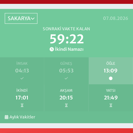
SAKARYA
07.08.2026
SONRAKI VAKTE KALAN
59:22
İkindi Namazı
İMSAK
GÜNEŞ
ÖĞLE
04:13
05:53
13:09
İKINDI
AKŞAM
YATSI
17:01
20:15
21:49
Aylık Vakitler