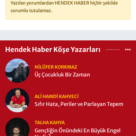
Yazılan yorumlardan HENDEK HABER hiçbir şekilde
sorumlu tutulamaz.
Hendek Haber Köşe Yazarları
NILÜFER KORKMAZ
Üç Çocukluk Bir Zaman
ALI HAMDI KAHVECİ
Sıfır Hata, Periler ve Parlayan Tepem
TALHA KAHYA
Gençliğin Önündeki En Büyük Engel