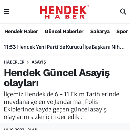
Hendek Haber
Hendek Haber
Sakarya Nöbetçi Eczaneler
Hendek Haber
Güncel Haberler
Sakarya
Spor
Güncel Haberler
Güncel Haberler
Sakarya Hava Durumu
11:53
Hendek Yeni Parti’de Kurucu İlçe Başkanı Nihat Bayraktar Oldu
Sakarya
Siyaset
Sakarya Trafik Yoğunluk Haritası
HABERLER
ASAYIŞ
Spor
Sakarya
Süper Lig Puan Durumu ve Fikstür
Hendek Güncel Asayiş
olayları
Nöbetçi Eczaneler
Hakkında
Tüm Manşetler
İlçemiz Hendek de 6 - 11 Ekim Tarihlerinde
Vefat Edenler
Hendek Haber Reklam Servisi
Son Dakika Haberleri
meydana gelen ve Jandarma , Polis
Ekiplerince kayda geçen güncel asayiş
Künye
Haber Arşivi
olaylarını sizler için derledik .
İletişim
16.10.2023 - 21:18