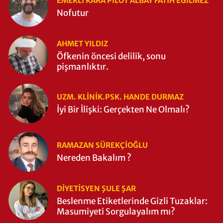
EMEKLI KARA PILOT ALBAY FATIH EĞİLMEZ
Nofutur
AHMET YILDIZ
Öfkenin öncesi delilik, sonu
pişmanlıktır.
UZM. KLINIK.PSK. HANDE DURMAZ
İyi Bir İlişki: Gerçekten Ne Olmalı?
RAMAZAN SÜREKÇIOĞLU
Nereden Bakalım ?
DIYETISYEN ŞULE ŞAR
Beslenme Etiketlerinde Gizli Tuzaklar:
Masumiyeti Sorgulayalım mı?