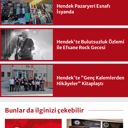
Hendek Pazaryeri Esnafı
İsyanda
Hendek'te Bulutsuzluk Özlemi
ile Efsane Rock Gecesi
Hendek'te "Genç Kalemlerden
Hikâyeler" Kitaplaştı
Bunlar da ilginizi çekebilir