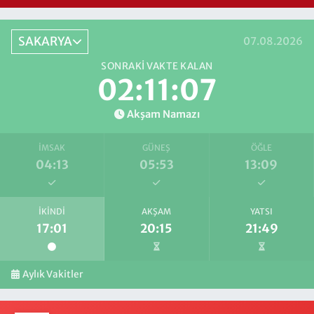
SAKARYA
07.08.2026
SONRAKI VAKTE KALAN
02:11:07
Akşam Namazı
İMSAK
GÜNEŞ
ÖĞLE
04:13
05:53
13:09
İKINDI
AKŞAM
YATSI
17:01
20:15
21:49
Aylık Vakitler