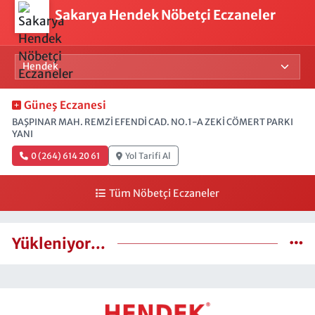
Sakarya Hendek Nöbetçi Eczaneler
Güneş Eczanesi
BAŞPINAR MAH. REMZİ EFENDİ CAD. NO.1-A ZEKİ CÖMERT PARKI
YANI
0 (264) 614 20 61
Yol Tarifi Al
Tüm Nöbetçi Eczaneler
Yükleniyor...