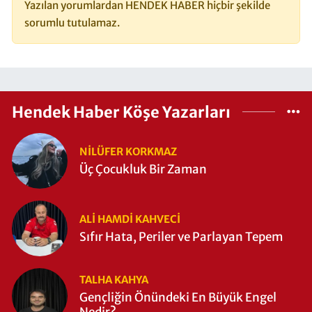
Yazılan yorumlardan HENDEK HABER hiçbir şekilde
sorumlu tutulamaz.
Hendek Haber Köşe Yazarları
NILÜFER KORKMAZ
Üç Çocukluk Bir Zaman
ALI HAMDI KAHVECİ
Sıfır Hata, Periler ve Parlayan Tepem
TALHA KAHYA
Gençliğin Önündeki En Büyük Engel
Nedir?