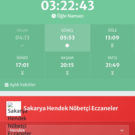
03:22:42
Öğle Namazı
İMSAK
GÜNEŞ
ÖĞLE
04:13
05:53
13:09
İKINDI
AKŞAM
YATSI
17:01
20:15
21:49
Aylık Vakitler
Sakarya Hendek Nöbetçi Eczaneler