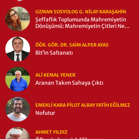
UZMAN SOSYOLOG G. NILAY KARAŞAHİN
Şeffaflık Toplumunda Mahremiyetin
Dönüşümü: Mahremiyetin Çitleri Ne
Zaman Yıkıldı?
ÖĞR. GÖR. DR. SAIM ALPER AYAS
Bit’in Saltanatı
ALI KEMAL YENER
Aranan Takım Sahaya Çıktı
EMEKLI KARA PILOT ALBAY FATIH EĞİLMEZ
Nofutur
AHMET YILDIZ