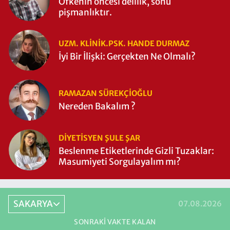
Öfkenin öncesi delilik, sonu
pişmanlıktır.
UZM. KLINIK.PSK. HANDE DURMAZ
İyi Bir İlişki: Gerçekten Ne Olmalı?
RAMAZAN SÜREKÇIOĞLU
Nereden Bakalım ?
DIYETISYEN ŞULE ŞAR
Beslenme Etiketlerinde Gizli Tuzaklar:
Masumiyeti Sorgulayalım mı?
SAKARYA
07.08.2026
SONRAKI VAKTE KALAN