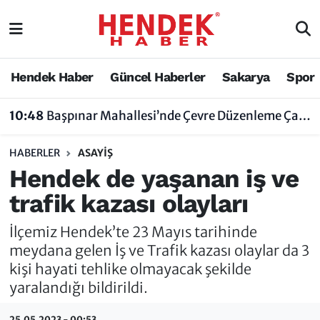
Hendek Haber
Hendek Haber
Sakarya Nöbetçi Eczaneler
Hendek Haber
Güncel Haberler
Sakarya
Spor
Güncel Haberler
Güncel Haberler
Sakarya Hava Durumu
10:48
Başpınar Mahallesi’nde Çevre Düzenleme Çalışmaları Sürüyor
Sakarya
Siyaset
Sakarya Trafik Yoğunluk Haritası
HABERLER
ASAYIŞ
Spor
Sakarya
Süper Lig Puan Durumu ve Fikstür
Hendek de yaşanan iş ve
trafik kazası olayları
Nöbetçi Eczaneler
Hakkında
Tüm Manşetler
İlçemiz Hendek’te 23 Mayıs tarihinde
Vefat Edenler
Hendek Haber Reklam Servisi
Son Dakika Haberleri
meydana gelen İş ve Trafik kazası olaylar da 3
kişi hayati tehlike olmayacak şekilde
Künye
Haber Arşivi
yaralandığı bildirildi.
İletişim
25.05.2023 - 00:53