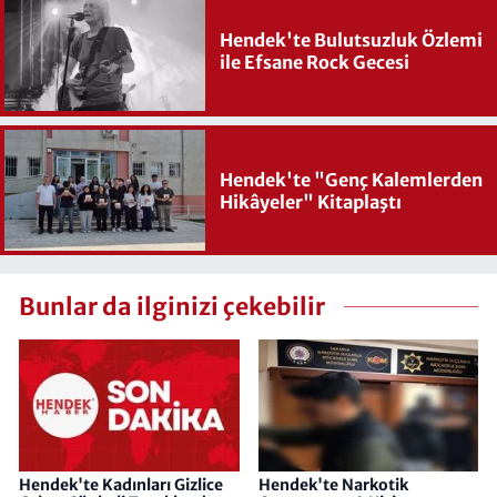
Hendek'te Bulutsuzluk Özlemi
ile Efsane Rock Gecesi
Hendek'te "Genç Kalemlerden
Hikâyeler" Kitaplaştı
Bunlar da ilginizi çekebilir
Hendek'te Kadınları Gizlice
Hendek'te Narkotik