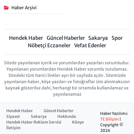
Haber Arşivi
Hendek Haber
Güncel Haberler
Sakarya
Spor
Nöbetçi Eczaneler
Vefat Edenler
Sitede yayınlanan içerik ve yorumlardan yazarları sorumludur.
Yayınlanan yorumlardan Hendek Haber sorumlu tutulamaz.
Sitedeki tüm harici linkler ayrı bir sayfada açılır. Sitemizde
yayınlanan haber, köşe yazıları ve fotoğraflar izin alınmaksızın
kaynak gösterilse dahi, herhangi bir ortamda kullanılamaz ve
yayınlanamaz
Hendek Haber
Güncel Haberler
Haber Yazılımı:
Siyaset
Sakarya
Hakkında
TE Bilişim
|
Hendek Haber Reklam Servisi
Künye
Copyright ©
İletişim
2026