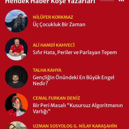
Hendek Haber Köşe Yazarları
NILÜFER KORKMAZ
Üç Çocukluk Bir Zaman
ALI HAMDI KAHVECİ
Sıfır Hata, Periler ve Parlayan Tepem
TALHA KAHYA
Gençliğin Önündeki En Büyük Engel
Nedir?
CEMAL FURKAN DENİZ
Bir Peri Masalı “Kusursuz Algoritmanın
Varlığı”
UZMAN SOSYOLOG G. NILAY KARAŞAHİN