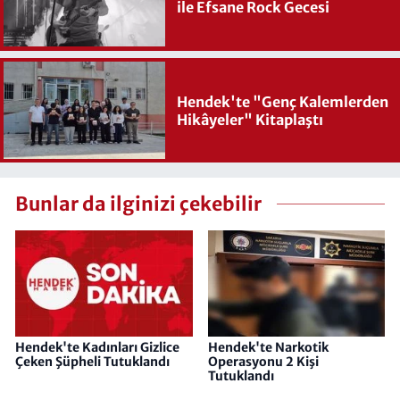
ile Efsane Rock Gecesi
Hendek'te "Genç Kalemlerden
Hikâyeler" Kitaplaştı
Bunlar da ilginizi çekebilir
Hendek'te Kadınları Gizlice
Hendek'te Narkotik
Çeken Şüpheli Tutuklandı
Operasyonu 2 Kişi
Tutuklandı