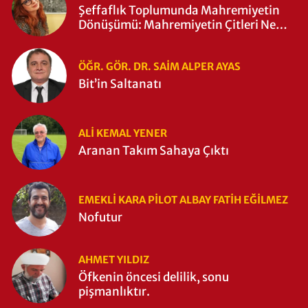
Şeffaflık Toplumunda Mahremiyetin
Dönüşümü: Mahremiyetin Çitleri Ne
Zaman Yıkıldı?
ÖĞR. GÖR. DR. SAIM ALPER AYAS
Bit’in Saltanatı
ALI KEMAL YENER
Aranan Takım Sahaya Çıktı
EMEKLI KARA PILOT ALBAY FATIH EĞİLMEZ
Nofutur
AHMET YILDIZ
Öfkenin öncesi delilik, sonu
pişmanlıktır.