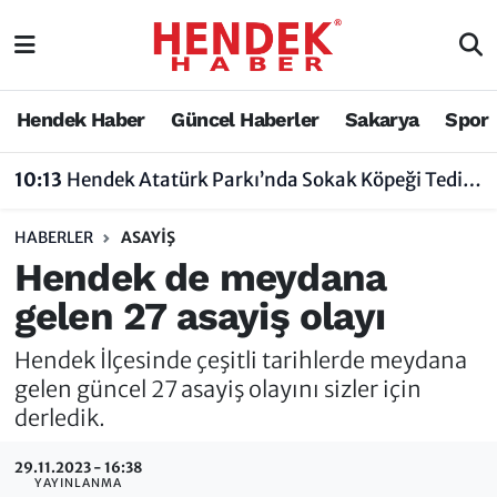
Hendek Haber
Hendek Haber
Sakarya Nöbetçi Eczaneler
Hendek Haber
Güncel Haberler
Sakarya
Spor
Güncel Haberler
Güncel Haberler
Sakarya Hava Durumu
10:13
Hendek Atatürk Parkı’nda Sokak Köpeği Tedirginliği
Sakarya
Siyaset
Sakarya Trafik Yoğunluk Haritası
HABERLER
ASAYIŞ
Spor
Sakarya
Süper Lig Puan Durumu ve Fikstür
Hendek de meydana
gelen 27 asayiş olayı
Nöbetçi Eczaneler
Hakkında
Tüm Manşetler
Hendek İlçesinde çeşitli tarihlerde meydana
Vefat Edenler
Hendek Haber Reklam Servisi
Son Dakika Haberleri
gelen güncel 27 asayiş olayını sizler için
derledik.
Künye
Haber Arşivi
29.11.2023 - 16:38
İletişim
YAYINLANMA