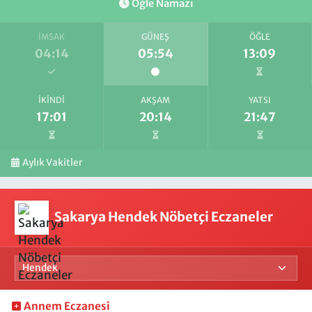
Öğle Namazı
İMSAK
GÜNEŞ
ÖĞLE
04:14
05:54
13:09
İKINDI
AKŞAM
YATSI
17:01
20:14
21:47
Aylık Vakitler
Sakarya Hendek Nöbetçi Eczaneler
Annem Eczanesi