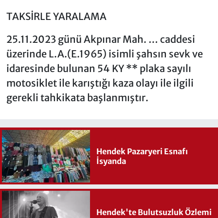
TAKSİRLE YARALAMA
25.11.2023 günü Akpınar Mah. … caddesi
üzerinde L.A.(E.1965) isimli şahsın sevk ve
idaresinde bulunan 54 KY ** plaka sayılı
motosiklet ile karıştığı kaza olayı ile ilgili
gerekli tahkikata başlanmıştır.
Hendek Pazaryeri Esnafı
İsyanda
Hendek'te Bulutsuzluk Özlemi