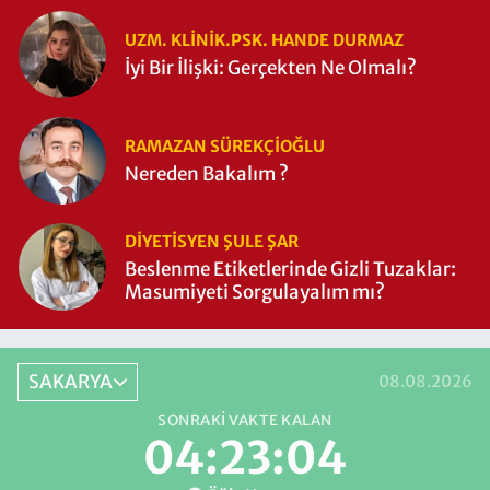
UZM. KLINIK.PSK. HANDE DURMAZ
İyi Bir İlişki: Gerçekten Ne Olmalı?
RAMAZAN SÜREKÇIOĞLU
Nereden Bakalım ?
DIYETISYEN ŞULE ŞAR
Beslenme Etiketlerinde Gizli Tuzaklar:
Masumiyeti Sorgulayalım mı?
SAKARYA
08.08.2026
SONRAKI VAKTE KALAN
04:23:03