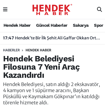
Hendek Haber
Hendek Haber
Sakarya Nöbetçi Eczaneler
Hendek Haber
Güncel Haberler
Sakarya
Spor
17:47
Hendek'te Bir İlk Şehit Ali Gaffar Okkan Ortaokulu Çoklu Yabancı Dil Uygulama Okulu Oldu
Güncel Haberler
Güncel Haberler
Sakarya Hava Durumu
12:00
Türkiye Radyo Amatörleri Cemiyeti​​​​​​​ Sakarya Şubesi 11. Olağan Genel Kurulu Düzenleyecek
Sakarya
Siyaset
Sakarya Trafik Yoğunluk Haritası
HABERLER
HENDEK HABER
Spor
Sakarya
Süper Lig Puan Durumu ve Fikstür
Hendek Belediyesi
Filosuna 7 Yeni Araç
Nöbetçi Eczaneler
Hakkında
Tüm Manşetler
Kazandırdı
Vefat Edenler
Hendek Haber Reklam Servisi
Son Dakika Haberleri
Hendek Belediyesi, satın aldığı 2 ekskavatör,
Künye
Haber Arşivi
4 kamyon ve 1 süpürme aracını, Başkan
Püsküllü ve Kaymakam Gökpınar'ın katıldığı
İletişim
törenle hizmete aldı.