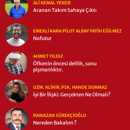
ALI KEMAL YENER
Aranan Takım Sahaya Çıktı
EMEKLI KARA PILOT ALBAY FATIH EĞİLMEZ
Nofutur
AHMET YILDIZ
Öfkenin öncesi delilik, sonu
pişmanlıktır.
UZM. KLINIK.PSK. HANDE DURMAZ
İyi Bir İlişki: Gerçekten Ne Olmalı?
RAMAZAN SÜREKÇIOĞLU
Nereden Bakalım ?