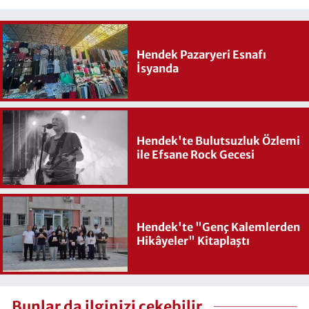
Hendek Pazaryeri Esnafı
İsyanda
Hendek'te Bulutsuzluk Özlemi
ile Efsane Rock Gecesi
Hendek'te "Genç Kalemlerden
Hikâyeler" Kitaplaştı
Bunlar da ilginizi çekebilir