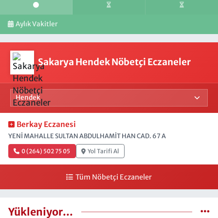
Aylık Vakitler
Sakarya Hendek Nöbetçi Eczaneler
Berkay Eczanesi
YENİ MAHALLE SULTAN ABDULHAMİT HAN CAD. 67 A
0 (264) 502 75 05
Yol Tarifi Al
Tüm Nöbetçi Eczaneler
Yükleniyor...