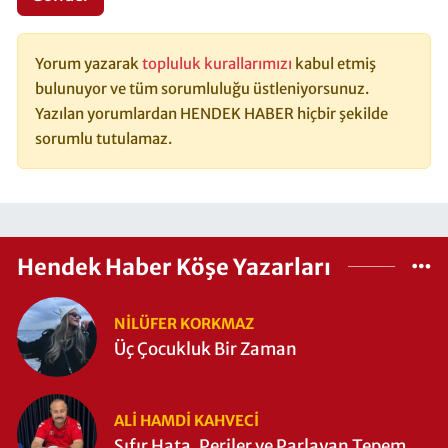
Yorum yazarak
topluluk kurallarımızı
kabul etmiş
bulunuyor ve tüm sorumluluğu üstleniyorsunuz.
Yazılan yorumlardan HENDEK HABER hiçbir şekilde
sorumlu tutulamaz.
Hendek Haber Köşe Yazarları
NILÜFER KORKMAZ
Üç Çocukluk Bir Zaman
ALI HAMDI KAHVECİ
Sıfır Hata, Periler ve Parlayan Tepem