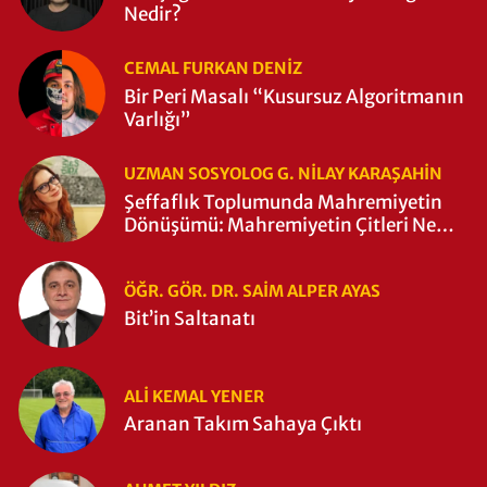
Nedir?
CEMAL FURKAN DENİZ
Bir Peri Masalı “Kusursuz Algoritmanın
Varlığı”
UZMAN SOSYOLOG G. NILAY KARAŞAHİN
Şeffaflık Toplumunda Mahremiyetin
Dönüşümü: Mahremiyetin Çitleri Ne
Zaman Yıkıldı?
ÖĞR. GÖR. DR. SAIM ALPER AYAS
Bit’in Saltanatı
ALI KEMAL YENER
Aranan Takım Sahaya Çıktı