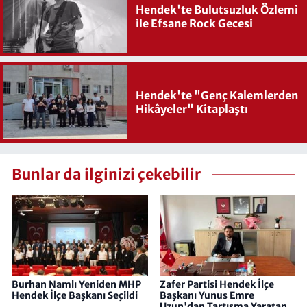
Hendek'te Bulutsuzluk Özlemi
ile Efsane Rock Gecesi
Hendek'te "Genç Kalemlerden
Hikâyeler" Kitaplaştı
Bunlar da ilginizi çekebilir
Burhan Namlı Yeniden MHP
Zafer Partisi Hendek İlçe
Hendek İlçe Başkanı Seçildi
Başkanı Yunus Emre
Uzun'dan Tartışma Yaratan