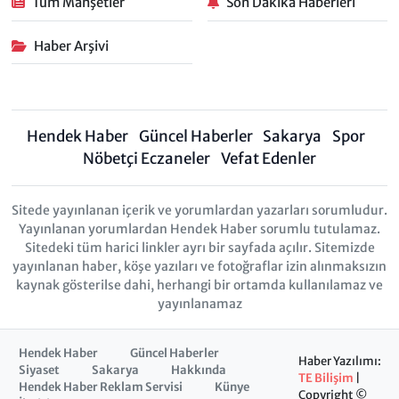
Tüm Manşetler
Son Dakika Haberleri
Haber Arşivi
Hendek Haber
Güncel Haberler
Sakarya
Spor
Nöbetçi Eczaneler
Vefat Edenler
Sitede yayınlanan içerik ve yorumlardan yazarları sorumludur.
Yayınlanan yorumlardan Hendek Haber sorumlu tutulamaz.
Sitedeki tüm harici linkler ayrı bir sayfada açılır. Sitemizde
yayınlanan haber, köşe yazıları ve fotoğraflar izin alınmaksızın
kaynak gösterilse dahi, herhangi bir ortamda kullanılamaz ve
yayınlanamaz
Hendek Haber
Güncel Haberler
Haber Yazılımı:
Siyaset
Sakarya
Hakkında
TE Bilişim
|
Hendek Haber Reklam Servisi
Künye
Copyright ©