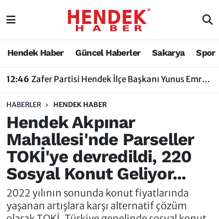
Hendek Haber
Hendek Haber
Sakarya Nöbetçi Eczaneler
Hendek Haber
Güncel Haberler
Sakarya
Spor
Güncel Haberler
Güncel Haberler
Sakarya Hava Durumu
12:46
Zafer Partisi Hendek İlçe Başkanı Yunus Emre Uzun'dan Tartışma Yaratan Açıklamaya Tepki
Sakarya
Siyaset
Sakarya Trafik Yoğunluk Haritası
HABERLER
HENDEK HABER
Spor
Sakarya
Süper Lig Puan Durumu ve Fikstür
Hendek Akpınar
Mahallesi'nde Parseller
Nöbetçi Eczaneler
Hakkında
Tüm Manşetler
TOKİ'ye devredildi, 220
Vefat Edenler
Hendek Haber Reklam Servisi
Son Dakika Haberleri
Sosyal Konut Geliyor...
Künye
Haber Arşivi
2022 yılının sonunda konut fiyatlarında
yaşanan artışlara karşı alternatif çözüm
İletişim
olarak TOKİ, Türkiye genelinde sosyal konut