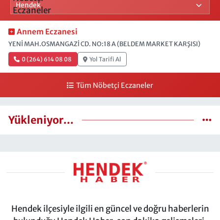
Annem Eczanesi
YENİ MAH.OSMANGAZİ CD. NO:18 A (BELDEM MARKET KARŞISI)
0 (264) 614 08 08
Yol Tarifi Al
Tüm Nöbetçi Eczaneler
Yükleniyor...
Hendek ilçesiyle ilgili en güncel ve doğru haberlerin