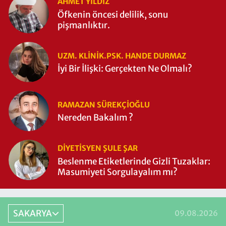
AHMET YILDIZ
Öfkenin öncesi delilik, sonu
pişmanlıktır.
UZM. KLINIK.PSK. HANDE DURMAZ
İyi Bir İlişki: Gerçekten Ne Olmalı?
RAMAZAN SÜREKÇIOĞLU
Nereden Bakalım ?
DIYETISYEN ŞULE ŞAR
Beslenme Etiketlerinde Gizli Tuzaklar:
Masumiyeti Sorgulayalım mı?
SAKARYA
09.08.2026