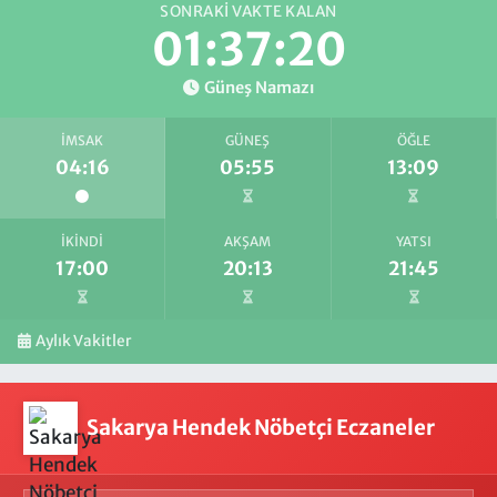
SONRAKI VAKTE KALAN
01:37:19
Güneş Namazı
İMSAK
GÜNEŞ
ÖĞLE
04:16
05:55
13:09
İKINDI
AKŞAM
YATSI
17:00
20:13
21:45
Aylık Vakitler
Sakarya Hendek Nöbetçi Eczaneler