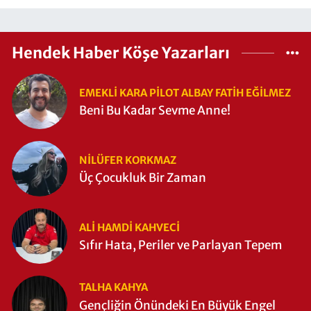
Hendek Haber Köşe Yazarları
EMEKLI KARA PILOT ALBAY FATIH EĞİLMEZ
Beni Bu Kadar Sevme Anne!
NILÜFER KORKMAZ
Üç Çocukluk Bir Zaman
ALI HAMDI KAHVECİ
Sıfır Hata, Periler ve Parlayan Tepem
TALHA KAHYA
Gençliğin Önündeki En Büyük Engel