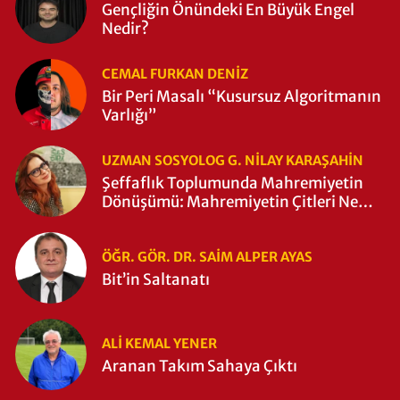
Gençliğin Önündeki En Büyük Engel
Nedir?
CEMAL FURKAN DENİZ
Bir Peri Masalı “Kusursuz Algoritmanın
Varlığı”
UZMAN SOSYOLOG G. NILAY KARAŞAHİN
Şeffaflık Toplumunda Mahremiyetin
Dönüşümü: Mahremiyetin Çitleri Ne
Zaman Yıkıldı?
ÖĞR. GÖR. DR. SAIM ALPER AYAS
Bit’in Saltanatı
ALI KEMAL YENER
Aranan Takım Sahaya Çıktı