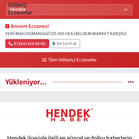
Annem Eczanesi
YENİ MAH.OSMANGAZİ CD. NO:18 A (BELDEM MARKET KARŞISI)
0 (264) 614 08 08
Yol Tarifi Al
Tüm Nöbetçi Eczaneler
Yükleniyor...
Hendek ilçesiyle ilgili en güncel ve doğru haberlerin