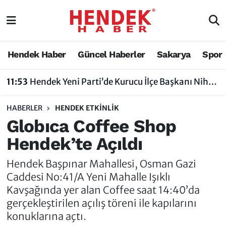
Hendek Haber
Hendek Haber
Sakarya Nöbetçi Eczaneler
Hendek Haber
Güncel Haberler
Sakarya
Spor
11:53
Hendek Yeni Parti’de Kurucu İlçe Başkanı Nihat Bayraktar Oldu
Güncel Haberler
Güncel Haberler
Sakarya Hava Durumu
10:48
Başpınar Mahallesi’nde Çevre Düzenleme Çalışmaları Sürüyor
Sakarya
Siyaset
Sakarya Trafik Yoğunluk Haritası
HABERLER
HENDEK ETKINLIK
Spor
Sakarya
Süper Lig Puan Durumu ve Fikstür
Globıca Coffee Shop
Hendek’te Açıldı
Nöbetçi Eczaneler
Hakkında
Tüm Manşetler
Hendek Başpınar Mahallesi, Osman Gazi
Vefat Edenler
Hendek Haber Reklam Servisi
Son Dakika Haberleri
Caddesi No:41/A Yeni Mahalle Işıklı
Kavşağında yer alan Coffee saat 14:40’da
Künye
Haber Arşivi
gerçekleştirilen açılış töreni ile kapılarını
konuklarına açtı.
İletişim