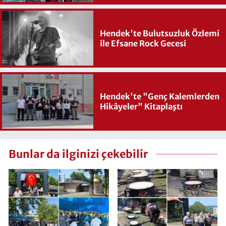
Hendek'te Bulutsuzluk Özlemi
ile Efsane Rock Gecesi
Hendek'te "Genç Kalemlerden
Hikâyeler" Kitaplaştı
Bunlar da ilginizi çekebilir