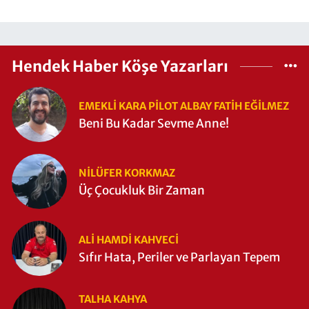
Hendek Haber Köşe Yazarları
EMEKLI KARA PILOT ALBAY FATIH EĞİLMEZ
Beni Bu Kadar Sevme Anne!
NILÜFER KORKMAZ
Üç Çocukluk Bir Zaman
ALI HAMDI KAHVECİ
Sıfır Hata, Periler ve Parlayan Tepem
TALHA KAHYA