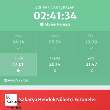
SONRAKI VAKTE KALAN
02:41:33
Akşam Namazı
İMSAK
GÜNEŞ
ÖĞLE
04:14
05:54
13:09
İKINDI
AKŞAM
YATSI
17:01
20:14
21:47
Aylık Vakitler
Sakarya Hendek Nöbetçi Eczaneler