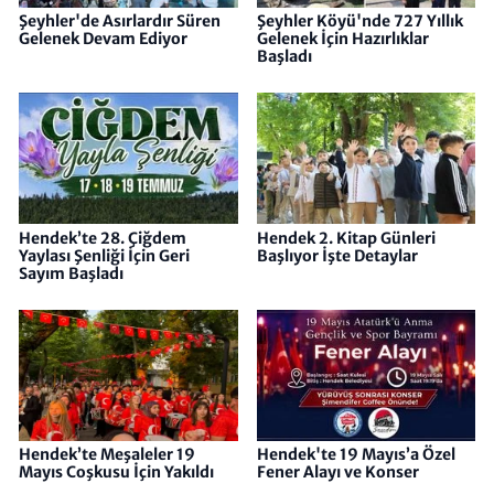
Şeyhler'de Asırlardır Süren
Şeyhler Köyü'nde 727 Yıllık
Gelenek Devam Ediyor
Gelenek İçin Hazırlıklar
Başladı
Hendek’te 28. Çiğdem
Hendek 2. Kitap Günleri
Yaylası Şenliği İçin Geri
Başlıyor İşte Detaylar
Sayım Başladı
Hendek’te Meşaleler 19
Hendek'te 19 Mayıs’a Özel
Mayıs Coşkusu İçin Yakıldı
Fener Alayı ve Konser