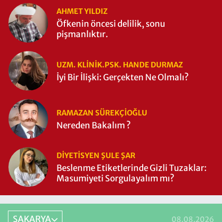
AHMET YILDIZ
Öfkenin öncesi delilik, sonu
pişmanlıktır.
UZM. KLINIK.PSK. HANDE DURMAZ
İyi Bir İlişki: Gerçekten Ne Olmalı?
RAMAZAN SÜREKÇIOĞLU
Nereden Bakalım ?
DIYETISYEN ŞULE ŞAR
Beslenme Etiketlerinde Gizli Tuzaklar:
Masumiyeti Sorgulayalım mı?
SAKARYA
08.08.2026