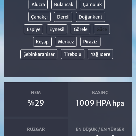
Alucra
Bulancak
Çamoluk
Çanakçı
Dereli
Doğankent
Espiye
Eynesil
Görele
Güce
Keşap
Merkez
Piraziz
Şebinkarahisar
Tirebolu
Yağlıdere
NEM
BASINÇ
%29
1009 HPA
hpa
RÜZGAR
EN DÜŞÜK / EN YÜKSEK