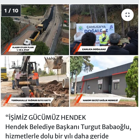
1 / 10
“İŞİMİZ GÜCÜMÜZ HENDEK
Hendek Belediye Başkanı Turgut Babaoğlu,
hizmetlerle dolu bir yılı daha geride