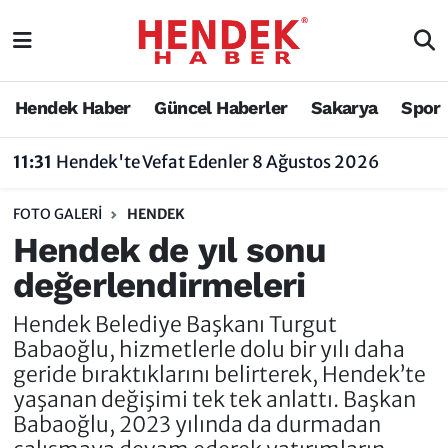
Hendek Haber
Hendek Haber
Sakarya Nöbetçi Eczaneler
Hendek Haber
Güncel Haberler
Sakarya
Spor
Güncel Haberler
Güncel Haberler
Sakarya Hava Durumu
10:13
Hendek Atatürk Parkı’nda Sokak Köpeği Tedirginliği
Sakarya
Siyaset
Sakarya Trafik Yoğunluk Haritası
FOTO GALERI
HENDEK
Spor
Sakarya
Süper Lig Puan Durumu ve Fikstür
Hendek de yıl sonu
değerlendirmeleri
Nöbetçi Eczaneler
Hakkında
Tüm Manşetler
Hendek Belediye Başkanı Turgut
Vefat Edenler
Hendek Haber Reklam Servisi
Son Dakika Haberleri
Babaoğlu, hizmetlerle dolu bir yılı daha
geride bıraktıklarını belirterek, Hendek’te
Künye
Haber Arşivi
yaşanan değişimi tek tek anlattı. Başkan
Babaoğlu, 2023 yılında da durmadan
İletişim