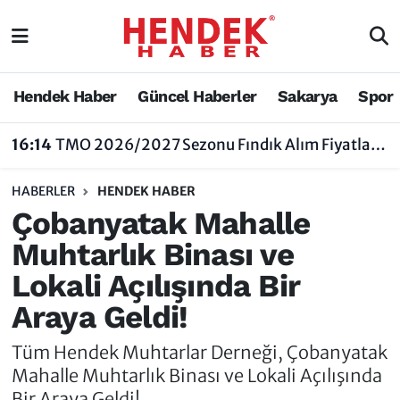
Hendek Haber
Hendek Haber
Sakarya Nöbetçi Eczaneler
Hendek Haber
Güncel Haberler
Sakarya
Spor
Güncel Haberler
Güncel Haberler
Sakarya Hava Durumu
16:14
TMO 2026/2027 Sezonu Fındık Alım Fiyatlarını Açıkladı
Sakarya
Siyaset
Sakarya Trafik Yoğunluk Haritası
HABERLER
HENDEK HABER
Spor
Sakarya
Süper Lig Puan Durumu ve Fikstür
Çobanyatak Mahalle
Muhtarlık Binası ve
Nöbetçi Eczaneler
Hakkında
Tüm Manşetler
Lokali Açılışında Bir
Vefat Edenler
Hendek Haber Reklam Servisi
Son Dakika Haberleri
Araya Geldi!
Künye
Haber Arşivi
Tüm Hendek Muhtarlar Derneği, Çobanyatak
Mahalle Muhtarlık Binası ve Lokali Açılışında
İletişim
Bir Araya Geldi!