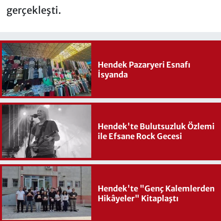
gerçekleşti.
Hendek Pazaryeri Esnafı
İsyanda
Hendek'te Bulutsuzluk Özlemi
ile Efsane Rock Gecesi
Hendek'te "Genç Kalemlerden
Hikâyeler" Kitaplaştı