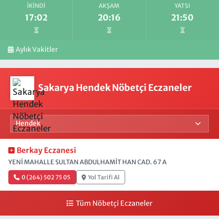
İKINDI
AKŞAM
YATSI
17:02
20:16
21:50
Aylık Vakitler
Sakarya Hendek Nöbetçi Eczaneler
Berkay Eczanesi
YENİ MAHALLE SULTAN ABDULHAMİT HAN CAD. 67 A
0 (264) 502 75 05
Yol Tarifi Al
Tüm Nöbetçi Eczaneler