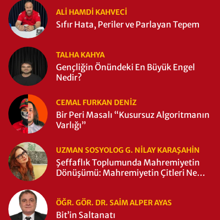
ALI HAMDI KAHVECİ
Sıfır Hata, Periler ve Parlayan Tepem
TALHA KAHYA
Gençliğin Önündeki En Büyük Engel
Nedir?
CEMAL FURKAN DENİZ
Bir Peri Masalı “Kusursuz Algoritmanın
Varlığı”
UZMAN SOSYOLOG G. NILAY KARAŞAHİN
Şeffaflık Toplumunda Mahremiyetin
Dönüşümü: Mahremiyetin Çitleri Ne
Zaman Yıkıldı?
ÖĞR. GÖR. DR. SAIM ALPER AYAS
Bit’in Saltanatı