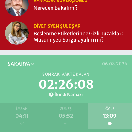
RAMAZAN SÜREKÇIOĞLU
Nereden Bakalım ?
DIYETISYEN ŞULE ŞAR
Beslenme Etiketlerinde Gizli Tuzaklar:
Masumiyeti Sorgulayalım mı?
SAKARYA
06.08.2026
SONRAKI VAKTE KALAN
02:26:08
İkindi Namazı
İMSAK
GÜNEŞ
ÖĞLE
04:11
05:52
13:09