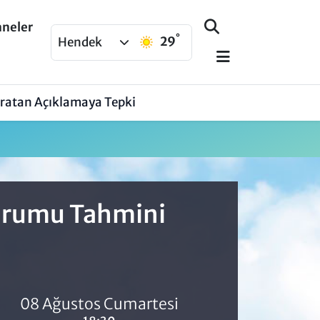
aneler
°
29
Hendek
aratan Açıklamaya Tepki
Durumu Tahmini
08 Ağustos Cumartesi