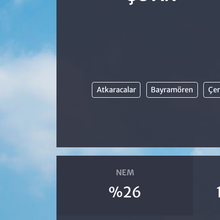
Atkaracalar
Bayramören
Çer
NEM
%26