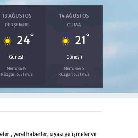
13 AĞUSTOS
14 AĞUSTOS
PERŞEMBE
CUMA
°
°
24
21
Güneşli
Güneşli
Nem: %39
Nem: %45
Rüzgar: 6.31 m/s
Rüzgar: 5.31 m/s
eri, yerel haberler, siyasi gelişmeler ve