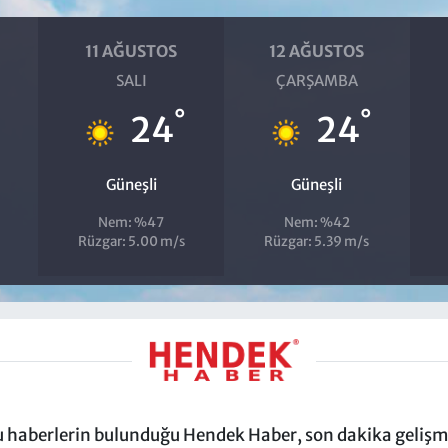
11 AĞUSTOS
12 AĞUSTOS
SALI
ÇARŞAMBA
°
°
24
24
Güneşli
Güneşli
Nem: %47
Nem: %42
Rüzgar: 5.00 m/s
Rüzgar: 5.39 m/s
ru haberlerin bulunduğu Hendek Haber, son dakika gelişmel