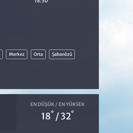
18:30
Merkez
Orta
Şabanözü
EN DÜŞÜK / EN YÜKSEK
°
°
18
/ 32