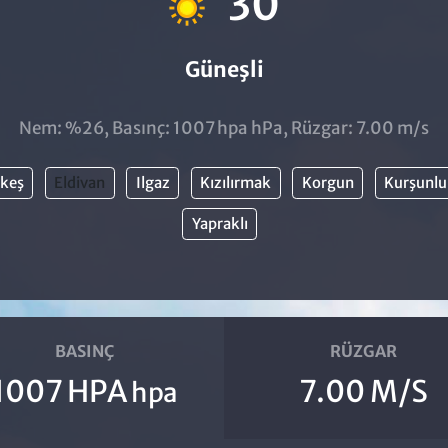
30
Güneşli
Nem: %26, Basınç: 1007 hpa hPa, Rüzgar: 7.00 m/s
keş
Eldivan
Ilgaz
Kızılırmak
Korgun
Kurşunlu
Yapraklı
BASINÇ
RÜZGAR
1007 HPA
7.00 M/S
hpa