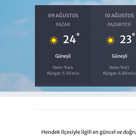
09 AĞUSTOS
10 AĞUSTOS
PAZAR
PAZARTESI
°
°
24
23
Güneşli
Güneşli
Nem: %44
Nem: %45
Rüzgar: 5.50 m/s
Rüzgar: 6.00 m/s
Hendek ilçesiyle ilgili en güncel ve doğ