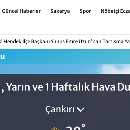
Güncel Haberler
Sakarya
Spor
Nöbetçi Ecz
isi Hendek İlçe Başkanı Yunus Emre Uzun'dan Tartışma Y
mu
, Yarın ve 1 Haftalık Hava 
Çankırı
°