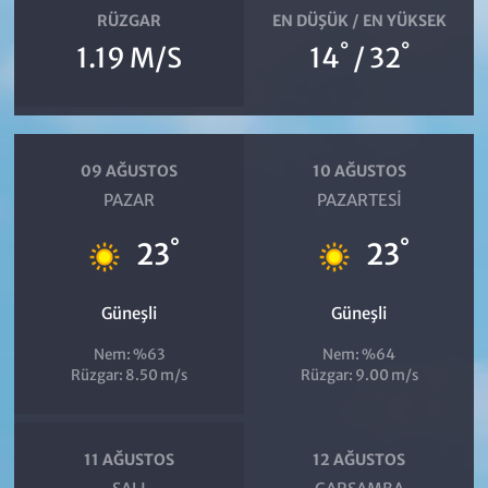
RÜZGAR
EN DÜŞÜK / EN YÜKSEK
°
°
1.19 M/S
14
/ 32
09 AĞUSTOS
10 AĞUSTOS
PAZAR
PAZARTESI
°
°
23
23
Güneşli
Güneşli
Nem: %63
Nem: %64
Rüzgar: 8.50 m/s
Rüzgar: 9.00 m/s
11 AĞUSTOS
12 AĞUSTOS