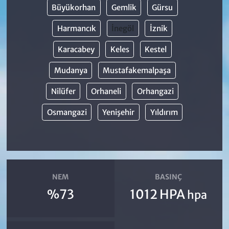
Büyükorhan
Gemlik
Gürsu
Harmancık
İnegöl
İznik
Karacabey
Keles
Kestel
Mudanya
Mustafakemalpaşa
Nilüfer
Orhaneli
Orhangazi
Osmangazi
Yenişehir
Yıldırım
NEM
BASINÇ
%73
1012 HPA
hpa