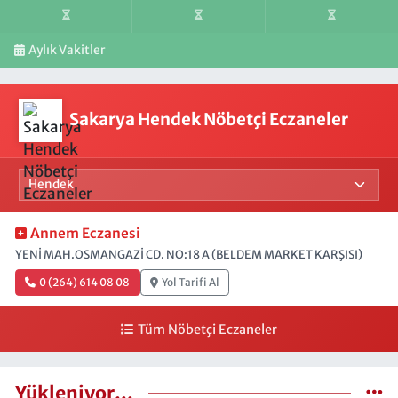
Aylık Vakitler
Sakarya Hendek Nöbetçi Eczaneler
Annem Eczanesi
YENİ MAH.OSMANGAZİ CD. NO:18 A (BELDEM MARKET KARŞISI)
0 (264) 614 08 08
Yol Tarifi Al
Tüm Nöbetçi Eczaneler
Yükleniyor...