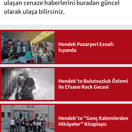
ulaşan cenaze haberlerini buradan güncel
olarak ulaşa bilirsiniz.
Hendek Pazaryeri Esnafı
İsyanda
Hendek'te Bulutsuzluk Özlemi
ile Efsane Rock Gecesi
Hendek'te "Genç Kalemlerden
Hikâyeler" Kitaplaştı