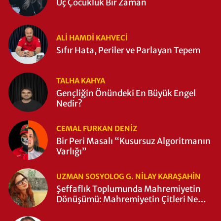
Üç Çocukluk Bir Zaman
ALI HAMDI KAHVECİ
Sıfır Hata, Periler ve Parlayan Tepem
TALHA KAHYA
Gençliğin Önündeki En Büyük Engel
Nedir?
CEMAL FURKAN DENİZ
Bir Peri Masalı “Kusursuz Algoritmanın
Varlığı”
UZMAN SOSYOLOG G. NILAY KARAŞAHİN
Şeffaflık Toplumunda Mahremiyetin
Dönüşümü: Mahremiyetin Çitleri Ne
Zaman Yıkıldı?