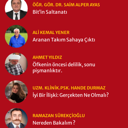
ÖĞR. GÖR. DR. SAIM ALPER AYAS
Bit’in Saltanatı
ALI KEMAL YENER
Aranan Takım Sahaya Çıktı
AHMET YILDIZ
Öfkenin öncesi delilik, sonu
pişmanlıktır.
UZM. KLINIK.PSK. HANDE DURMAZ
İyi Bir İlişki: Gerçekten Ne Olmalı?
RAMAZAN SÜREKÇIOĞLU
Nereden Bakalım ?