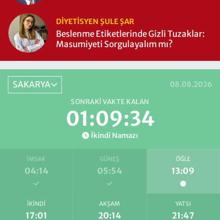
DIYETISYEN ŞULE ŞAR
Beslenme Etiketlerinde Gizli Tuzaklar:
Masumiyeti Sorgulayalım mı?
SAKARYA
08.08.2026
SONRAKI VAKTE KALAN
01:09:33
İkindi Namazı
İMSAK
GÜNEŞ
ÖĞLE
04:14
05:54
13:09
İKINDI
AKŞAM
YATSI
17:01
20:14
21:47