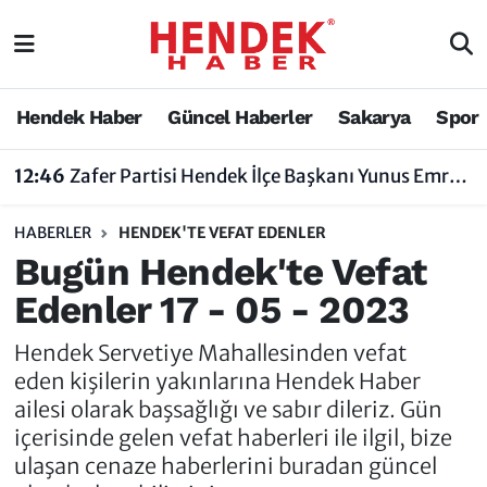
Hendek Haber
Hendek Haber
Sakarya Nöbetçi Eczaneler
Hendek Haber
Güncel Haberler
Sakarya
Spor
Güncel Haberler
Güncel Haberler
Sakarya Hava Durumu
12:46
Zafer Partisi Hendek İlçe Başkanı Yunus Emre Uzun'dan Tartışma Yaratan Açıklamaya Tepki
Sakarya
Siyaset
Sakarya Trafik Yoğunluk Haritası
HABERLER
HENDEK'TE VEFAT EDENLER
Spor
Sakarya
Süper Lig Puan Durumu ve Fikstür
Bugün Hendek'te Vefat
Edenler 17 - 05 - 2023
Nöbetçi Eczaneler
Hakkında
Tüm Manşetler
Hendek Servetiye Mahallesinden vefat
Vefat Edenler
Hendek Haber Reklam Servisi
Son Dakika Haberleri
eden kişilerin yakınlarına Hendek Haber
ailesi olarak başsağlığı ve sabır dileriz. Gün
Künye
Haber Arşivi
içerisinde gelen vefat haberleri ile ilgil, bize
ulaşan cenaze haberlerini buradan güncel
İletişim