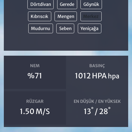
Dörtdivan
Gerede
Göynük
Kıbrıscık
Mengen
Merkez
Mudurnu
Seben
Yeniçağa
NEM
BASINÇ
%71
1012 HPA
hpa
RÜZGAR
EN DÜŞÜK / EN YÜKSEK
°
°
1.50 M/S
13
/ 28