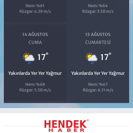
Nem: %61
Nem: %64
Rüzgar: 4.39 m/s
Rüzgar: 3.50 m/s
14 AĞUSTOS
15 AĞUSTOS
CUMA
CUMARTESI
°
°
17
17
Yakınlarda Yer Yer Yağmur
Yakınlarda Yer Yer Yağmur
Nem: %68
Nem: %67
Rüzgar: 5.50 m/s
Rüzgar: 6.11 m/s