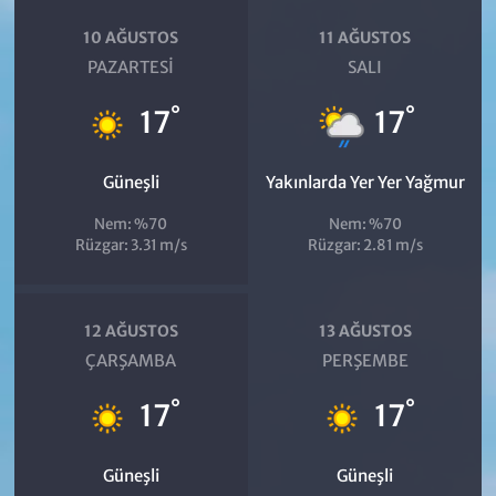
10 AĞUSTOS
11 AĞUSTOS
PAZARTESI
SALI
°
°
17
17
Güneşli
Yakınlarda Yer Yer Yağmur
Nem: %70
Nem: %70
Rüzgar: 3.31 m/s
Rüzgar: 2.81 m/s
12 AĞUSTOS
13 AĞUSTOS
ÇARŞAMBA
PERŞEMBE
°
°
17
17
Güneşli
Güneşli