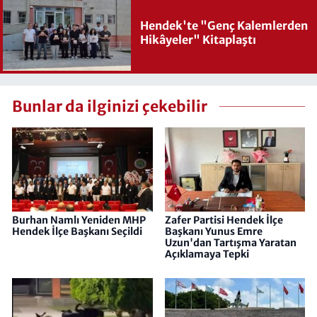
Hendek'te "Genç Kalemlerden
Hikâyeler" Kitaplaştı
Bunlar da ilginizi çekebilir
Burhan Namlı Yeniden MHP
Zafer Partisi Hendek İlçe
Hendek İlçe Başkanı Seçildi
Başkanı Yunus Emre
Uzun'dan Tartışma Yaratan
Açıklamaya Tepki