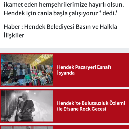
ikamet eden hemşehrilerimize hayırlı olsun.
Hendek için canla başla çalışıyoruz” dedi.’
Haber : Hendek Belediyesi Basın ve Halkla
İlişkiler
Hendek Pazaryeri Esnafı
İsyanda
Hendek'te Bulutsuzluk Özlemi
ile Efsane Rock Gecesi