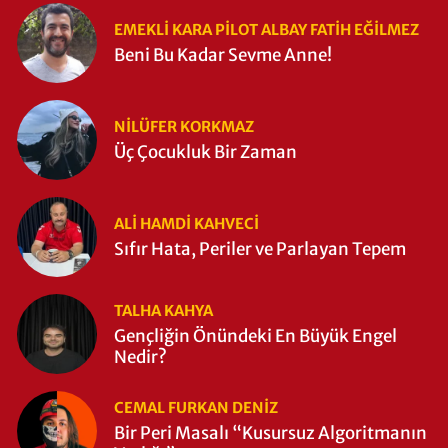
EMEKLI KARA PILOT ALBAY FATIH EĞİLMEZ
Beni Bu Kadar Sevme Anne!
NILÜFER KORKMAZ
Üç Çocukluk Bir Zaman
ALI HAMDI KAHVECİ
Sıfır Hata, Periler ve Parlayan Tepem
TALHA KAHYA
Gençliğin Önündeki En Büyük Engel
Nedir?
CEMAL FURKAN DENİZ
Bir Peri Masalı “Kusursuz Algoritmanın