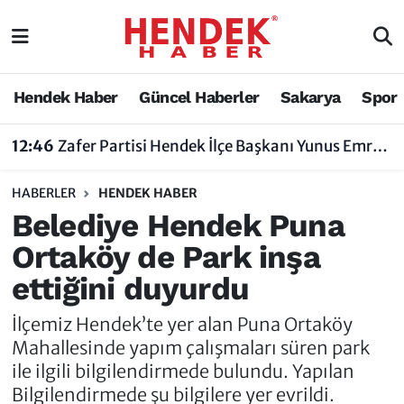
Hendek Haber
Hendek Haber
Sakarya Nöbetçi Eczaneler
Hendek Haber
Güncel Haberler
Sakarya
Spor
Güncel Haberler
Güncel Haberler
Sakarya Hava Durumu
12:46
Zafer Partisi Hendek İlçe Başkanı Yunus Emre Uzun'dan Tartışma Yaratan Açıklamaya Tepki
Sakarya
Siyaset
Sakarya Trafik Yoğunluk Haritası
HABERLER
HENDEK HABER
Spor
Sakarya
Süper Lig Puan Durumu ve Fikstür
Belediye Hendek Puna
Ortaköy de Park inşa
Nöbetçi Eczaneler
Hakkında
Tüm Manşetler
ettiğini duyurdu
Vefat Edenler
Hendek Haber Reklam Servisi
Son Dakika Haberleri
İlçemiz Hendek’te yer alan Puna Ortaköy
Künye
Haber Arşivi
Mahallesinde yapım çalışmaları süren park
ile ilgili bilgilendirmede bulundu. Yapılan
İletişim
Bilgilendirmede şu bilgilere yer evrildi.