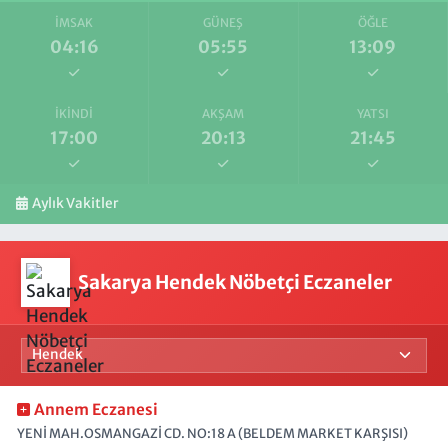
İMSAK
GÜNEŞ
ÖĞLE
04:16
05:55
13:09
İKINDI
AKŞAM
YATSI
17:00
20:13
21:45
Aylık Vakitler
Sakarya Hendek Nöbetçi Eczaneler
Annem Eczanesi
YENİ MAH.OSMANGAZİ CD. NO:18 A (BELDEM MARKET KARŞISI)