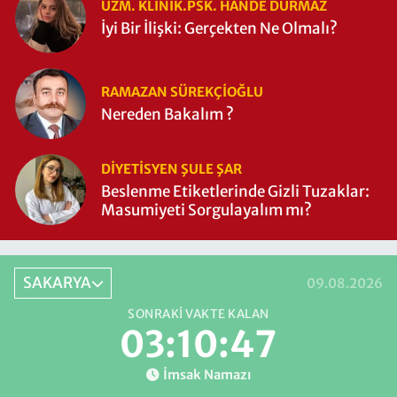
UZM. KLINIK.PSK. HANDE DURMAZ
İyi Bir İlişki: Gerçekten Ne Olmalı?
RAMAZAN SÜREKÇIOĞLU
Nereden Bakalım ?
DIYETISYEN ŞULE ŞAR
Beslenme Etiketlerinde Gizli Tuzaklar:
Masumiyeti Sorgulayalım mı?
SAKARYA
09.08.2026
SONRAKI VAKTE KALAN
03:10:46
İmsak Namazı