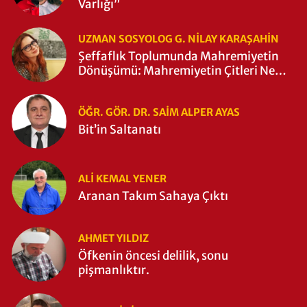
Varlığı”
UZMAN SOSYOLOG G. NILAY KARAŞAHİN
Şeffaflık Toplumunda Mahremiyetin
Dönüşümü: Mahremiyetin Çitleri Ne
Zaman Yıkıldı?
ÖĞR. GÖR. DR. SAIM ALPER AYAS
Bit’in Saltanatı
ALI KEMAL YENER
Aranan Takım Sahaya Çıktı
AHMET YILDIZ
Öfkenin öncesi delilik, sonu
pişmanlıktır.