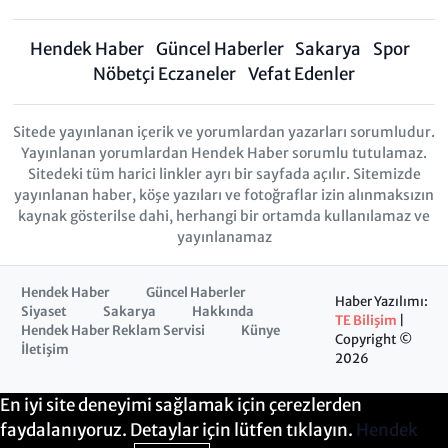
Hendek Haber
Güncel Haberler
Sakarya
Spor
Nöbetçi Eczaneler
Vefat Edenler
Sitede yayınlanan içerik ve yorumlardan yazarları sorumludur.
Yayınlanan yorumlardan Hendek Haber sorumlu tutulamaz.
Sitedeki tüm harici linkler ayrı bir sayfada açılır. Sitemizde
yayınlanan haber, köşe yazıları ve fotoğraflar izin alınmaksızın
kaynak gösterilse dahi, herhangi bir ortamda kullanılamaz ve
yayınlanamaz
Hendek Haber
Güncel Haberler
Haber Yazılımı:
Siyaset
Sakarya
Hakkında
TE Bilişim
|
Hendek Haber Reklam Servisi
Künye
Copyright ©
İletişim
2026
En iyi site deneyimi sağlamak için çerezlerden
faydalanıyoruz. Detaylar için lütfen tıklayın.
Hendek