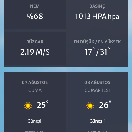
NEM
BASINÇ
%68
1013 HPA
hpa
RÜZGAR
EN DÜŞÜK / EN YÜKSEK
°
°
2.19 M/S
17
/ 31
07 AĞUSTOS
08 AĞUSTOS
CUMA
CUMARTESI
°
°
25
26
Güneşli
Güneşli