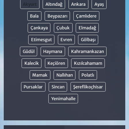
Akyurt
Altındağ
Ankara
Ayaş
Bala
Beypazarı
Çamlıdere
Çankaya
Çubuk
Elmadağ
Etimesgut
Evren
Gölbaşı
Güdül
Haymana
Kahramankazan
Kalecik
Keçiören
Kızılcahamam
Mamak
Nallıhan
Polatlı
Pursaklar
Sincan
Şereflikoçhisar
Yenimahalle