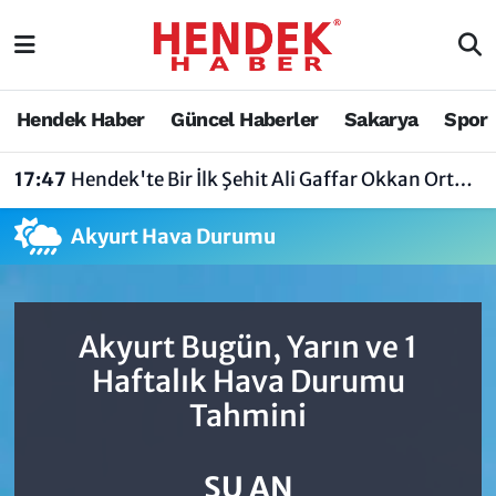
Hendek Haber
Hendek Haber
Sakarya Nöbetçi Eczaneler
Hendek Haber
Güncel Haberler
Sakarya
Spor
Güncel Haberler
Güncel Haberler
Sakarya Hava Durumu
17:47
Hendek'te Bir İlk Şehit Ali Gaffar Okkan Ortaokulu Çoklu Yabancı Dil Uygulama Okulu Oldu
Sakarya
Siyaset
Sakarya Trafik Yoğunluk Haritası
Akyurt Hava Durumu
Spor
Sakarya
Süper Lig Puan Durumu ve Fikstür
Nöbetçi Eczaneler
Hakkında
Tüm Manşetler
Akyurt Bugün, Yarın ve 1
Vefat Edenler
Hendek Haber Reklam Servisi
Son Dakika Haberleri
Haftalık Hava Durumu
Tahmini
Künye
Haber Arşivi
İletişim
ŞU AN