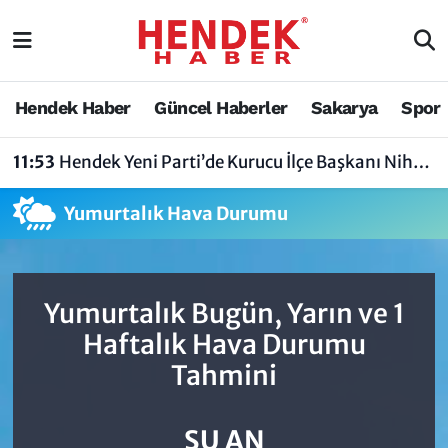
Hendek Haber
Hendek Haber
Sakarya Nöbetçi Eczaneler
Hendek Haber
Güncel Haberler
Sakarya
Spor
Güncel Haberler
Güncel Haberler
Sakarya Hava Durumu
11:53
Hendek Yeni Parti’de Kurucu İlçe Başkanı Nihat Bayraktar Oldu
Sakarya
Siyaset
Sakarya Trafik Yoğunluk Haritası
Yumurtalık Hava Durumu
Spor
Sakarya
Süper Lig Puan Durumu ve Fikstür
Nöbetçi Eczaneler
Hakkında
Tüm Manşetler
Yumurtalık Bugün, Yarın ve 1
Vefat Edenler
Hendek Haber Reklam Servisi
Son Dakika Haberleri
Haftalık Hava Durumu
Tahmini
Künye
Haber Arşivi
İletişim
ŞU AN