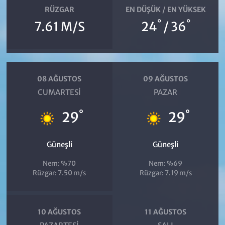
RÜZGAR
EN DÜŞÜK / EN YÜKSEK
°
°
7.61 M/S
24
/ 36
08 AĞUSTOS
09 AĞUSTOS
CUMARTESI
PAZAR
°
°
29
29
Güneşli
Güneşli
Nem: %70
Nem: %69
Rüzgar: 7.50 m/s
Rüzgar: 7.19 m/s
10 AĞUSTOS
11 AĞUSTOS