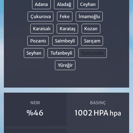
Adana
Aladağ
Ceyhan
Çukurova
Feke
İmamoğlu
Karaisalı
Karataş
Kozan
Pozantı
Saimbeyli
Sarıçam
Seyhan
Tufanbeyli
Yumurtalık
Yüreğir
NEM
BASINÇ
%46
1002 HPA
hpa