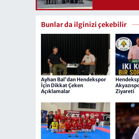
Bunlar da ilginizi çekebilir
Ayhan Bal'dan Hendekspor
Hendeksp
İçin Dikkat Çeken
Akyazıspo
Açıklamalar
Ziyareti