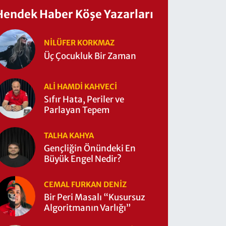
Hendek Haber Köşe Yazarları
NILÜFER KORKMAZ
Üç Çocukluk Bir Zaman
ALI HAMDI KAHVECİ
Sıfır Hata, Periler ve
Parlayan Tepem
TALHA KAHYA
Gençliğin Önündeki En
Büyük Engel Nedir?
CEMAL FURKAN DENİZ
Bir Peri Masalı “Kusursuz
Algoritmanın Varlığı”