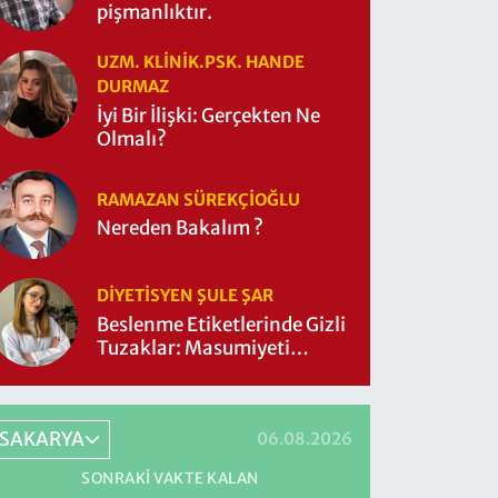
pişmanlıktır.
UZM. KLINIK.PSK. HANDE
DURMAZ
İyi Bir İlişki: Gerçekten Ne
Olmalı?
RAMAZAN SÜREKÇIOĞLU
Nereden Bakalım ?
DIYETISYEN ŞULE ŞAR
Beslenme Etiketlerinde Gizli
Tuzaklar: Masumiyeti
Sorgulayalım mı?
SAKARYA
06.08.2026
SONRAKI VAKTE KALAN