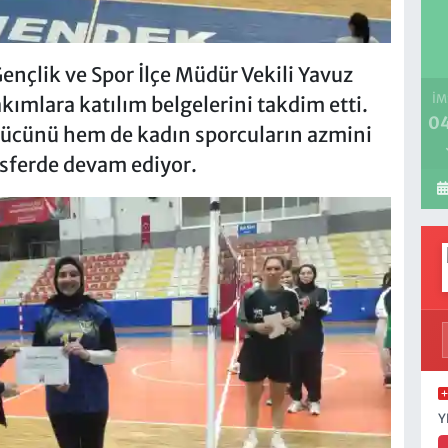
nçlik ve Spor İlçe Müdür Vekili Yavuz
İM
kımlara katılım belgelerini takdim etti.
04
 gücünü hem de kadın sporcuların azmini
osferde devam ediyor.
Y