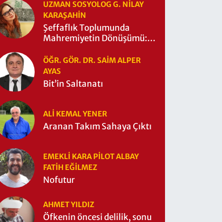
UZMAN SOSYOLOG G. NILAY
KARAŞAHİN
Şeffaflık Toplumunda
Mahremiyetin Dönüşümü:
Mahremiyetin Çitleri Ne
Zaman Yıkıldı?
ÖĞR. GÖR. DR. SAIM ALPER
AYAS
Bit’in Saltanatı
ALI KEMAL YENER
Aranan Takım Sahaya Çıktı
EMEKLI KARA PILOT ALBAY
FATIH EĞİLMEZ
Nofutur
AHMET YILDIZ
Öfkenin öncesi delilik, sonu