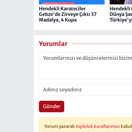
Hendekli Karateciler
Hendekli 
Gebze'de Zirveye Çıktı 37
Dünya Şa
Madalya, 4 Kupa
Türkiye'y
Yorumlar
Gönder
Yorum yazarak
topluluk kurallarımızı
kabul