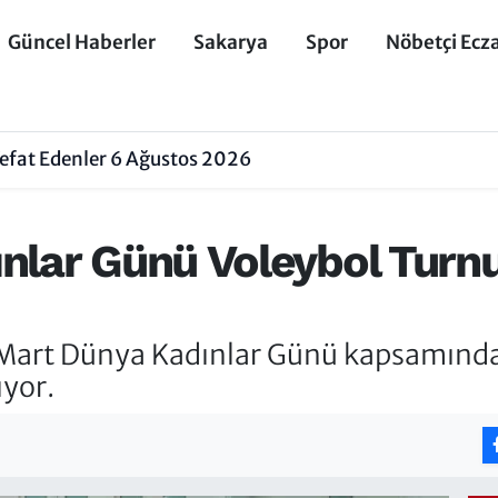
Güncel Haberler
Sakarya
Spor
Nöbetçi Ecz
efat Edenler 6 Ağustos 2026
nlar Günü Voleybol Turn
 Mart Dünya Kadınlar Günü kapsamınd
ıyor.