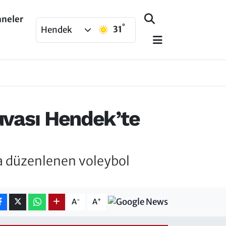
aneler
°
31
Hendek
uvası Hendek’te
a düzenlenen voleybol
-
+
A
A