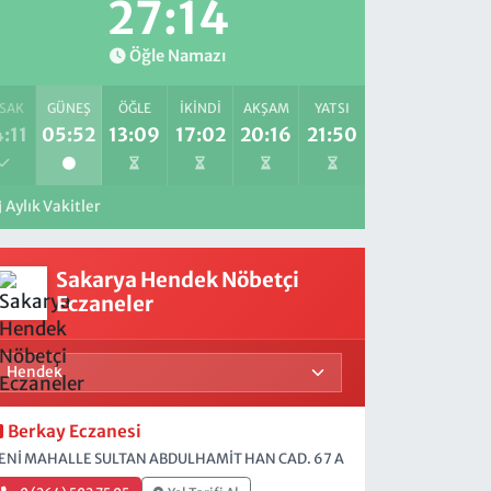
27:13
Öğle Namazı
SAK
GÜNEŞ
ÖĞLE
İKINDI
AKŞAM
YATSI
:11
05:52
13:09
17:02
20:16
21:50
Aylık Vakitler
Sakarya Hendek Nöbetçi
Eczaneler
Berkay Eczanesi
ENİ MAHALLE SULTAN ABDULHAMİT HAN CAD. 67 A