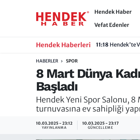
Hendek Haber
Hendek Haber
Hendek Haber
Sakarya Nöbetçi Eczaneler
Vefat Edenler
Güncel Haberler
Güncel Haberler
Sakarya Hava Durumu
Hendek Haberleri
11:18
Hendek'te V
Sakarya
Siyaset
Sakarya Trafik Yoğunluk Haritası
HABERLER
SPOR
8 Mart Dünya Kadı
Spor
Sakarya
Süper Lig Puan Durumu ve Fikstür
Başladı
Nöbetçi Eczaneler
Hakkında
Tüm Manşetler
Hendek Yeni Spor Salonu, 8
Vefat Edenler
Hendek Haber Reklam Servisi
Son Dakika Haberleri
turnuvasına ev sahipliği yap
Künye
Haber Arşivi
10.03.2025 - 23:12
10.03.2025 - 23:17
YAYINLANMA
GÜNCELLEME
İletişim