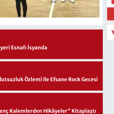
eri Esnafı İsyanda
utsuzluk Özlemi ile Efsane Rock Gecesi
nç Kalemlerden Hikâyeler" Kitaplaştı