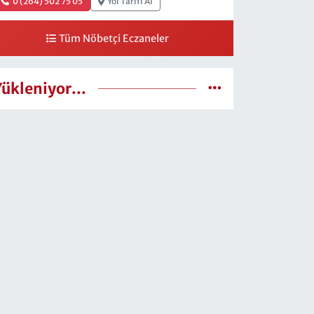
0 (264) 502 75 05
Yol Tarifi Al
Tüm Nöbetçi Eczaneler
Yükleniyor...