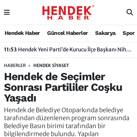
Hendek Haber
Hendek Haber
Sakarya Nöbetçi Eczaneler
Hendek Haber
Güncel Haberler
Sakarya
Spor
Güncel Haberler
Güncel Haberler
Sakarya Hava Durumu
11:53
Hendek Yeni Parti’de Kurucu İlçe Başkanı Nihat Bayraktar Oldu
Sakarya
Siyaset
Sakarya Trafik Yoğunluk Haritası
HABERLER
HENDEK SIYASET
Spor
Sakarya
Süper Lig Puan Durumu ve Fikstür
Hendek de Seçimler
Sonrası Partililer Coşku
Nöbetçi Eczaneler
Hakkında
Tüm Manşetler
Yaşadı
Vefat Edenler
Hendek Haber Reklam Servisi
Son Dakika Haberleri
Hendek de Belediye Otoparkında belediye
Künye
Haber Arşivi
tarafından düzenlenen program sonrasında
Belediye Basın birimi tarafından bir
İletişim
bilgilendirmede bulundu. Yapılan