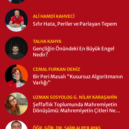
ALI HAMDI KAHVECİ
Sıfır Hata, Periler ve Parlayan Tepem
TALHA KAHYA
Gençliğin Önündeki En Büyük Engel
Nedir?
CEMAL FURKAN DENİZ
Bir Peri Masalı “Kusursuz Algoritmanın
Varlığı”
UZMAN SOSYOLOG G. NILAY KARAŞAHİN
Şeffaflık Toplumunda Mahremiyetin
Dönüşümü: Mahremiyetin Çitleri Ne
Zaman Yıkıldı?
ÖĞR. GÖR. DR. SAIM ALPER AYAS