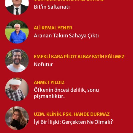
Bit’in Saltanatı
ALI KEMAL YENER
Aranan Takım Sahaya Çıktı
EMEKLI KARA PILOT ALBAY FATIH EĞİLMEZ
Nofutur
AHMET YILDIZ
Öfkenin öncesi delilik, sonu
pişmanlıktır.
UZM. KLINIK.PSK. HANDE DURMAZ
İyi Bir İlişki: Gerçekten Ne Olmalı?