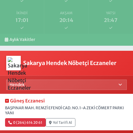
İKINDI
AKŞAM
YATSI
17:01
20:14
21:47
Aylık Vakitler
Sakarya Hendek Nöbetçi Eczaneler
Güneş Eczanesi
BAŞPINAR MAH. REMZİ EFENDİ CAD. NO.1-A ZEKİ CÖMERT PARKI
YANI
0 (264) 614 20 61
Yol Tarifi Al