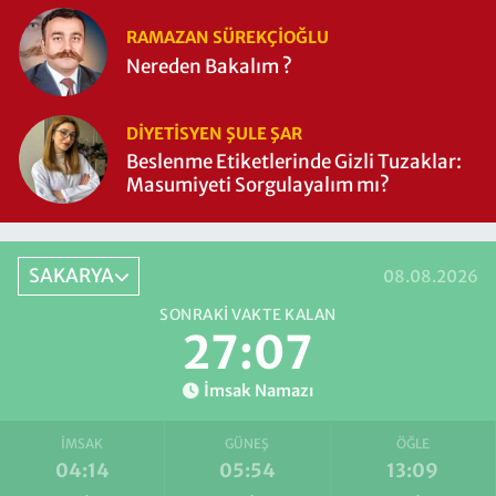
RAMAZAN SÜREKÇIOĞLU
Nereden Bakalım ?
DIYETISYEN ŞULE ŞAR
Beslenme Etiketlerinde Gizli Tuzaklar:
Masumiyeti Sorgulayalım mı?
SAKARYA
08.08.2026
SONRAKI VAKTE KALAN
27:06
İmsak Namazı
İMSAK
GÜNEŞ
ÖĞLE
04:14
05:54
13:09