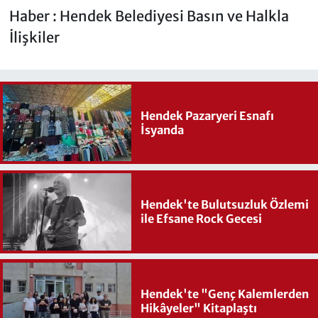
Haber : Hendek Belediyesi Basın ve Halkla
İlişkiler
Hendek Pazaryeri Esnafı
İsyanda
Hendek'te Bulutsuzluk Özlemi
ile Efsane Rock Gecesi
Hendek'te "Genç Kalemlerden
Hikâyeler" Kitaplaştı