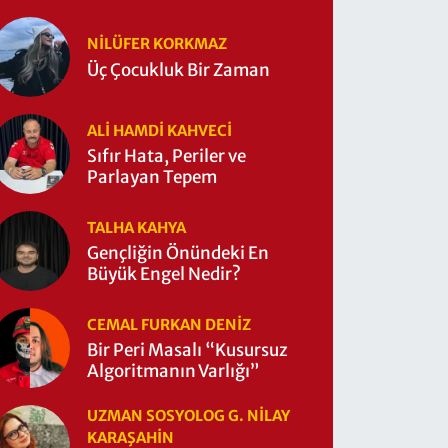
NILÜFER KORKMAZ
Üç Çocukluk Bir Zaman
ALI HAMDI KAHVECİ
Sıfır Hata, Periler ve
Parlayan Tepem
TALHA KAHYA
Gençliğin Önündeki En
Büyük Engel Nedir?
CEMAL FURKAN DENİZ
Bir Peri Masalı “Kusursuz
Algoritmanın Varlığı”
UZMAN SOSYOLOG G. NILAY
KARAŞAHİN