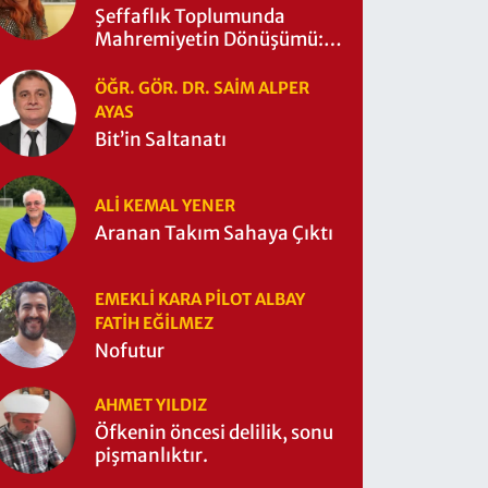
Şeffaflık Toplumunda
Mahremiyetin Dönüşümü:
Mahremiyetin Çitleri Ne
Zaman Yıkıldı?
ÖĞR. GÖR. DR. SAIM ALPER
AYAS
Bit’in Saltanatı
ALI KEMAL YENER
Aranan Takım Sahaya Çıktı
EMEKLI KARA PILOT ALBAY
FATIH EĞİLMEZ
Nofutur
AHMET YILDIZ
Öfkenin öncesi delilik, sonu
pişmanlıktır.