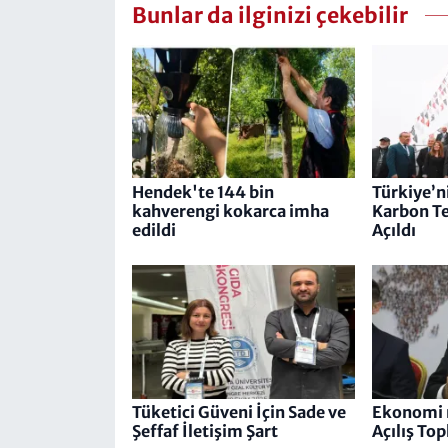
Bunlar da ilginizi çekebilir
Hendek'te 144 bin
Türkiye’ni
kahverengi kokarca imha
Karbon Te
edildi
Açıldı
Tüketici Güveni İçin Sade ve
Ekonomi n
Şeffaf İletişim Şart
Açılış To