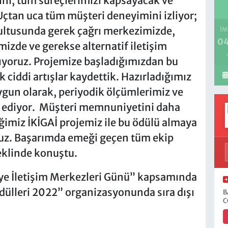
i, tüm süreçlerimizi kapsayacak ve
 Uçtan uca tüm müşteri deneyimini izliyor;
rultusunda gerek çağrı merkezimizde,
İM
04
izde ve gerekse alternatif iletişim
lıyoruz. Projemize başladığımızdan bu
iddi artışlar kaydettik. Hazırladığımız
ygun olarak, periyodik ölçümlerimiz ve
m ediyor. Müşteri memnuniyetini daha
iğimiz İKİGAİ projemiz ile bu ödülü almaya
uz. Başarımda emeği geçen tüm ekip
eklinde konuştu.
iye İletişim Merkezleri Günü” kapsamında
Ödülleri 2022” organizasyonunda sıra dışı
B
C