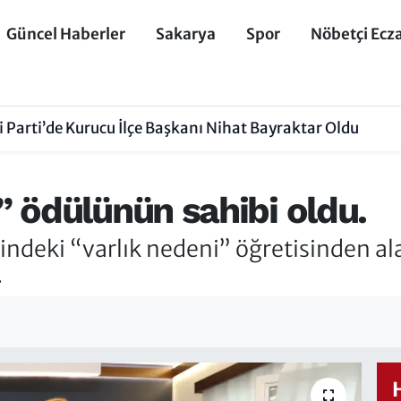
Güncel Haberler
Sakarya
Spor
Nöbetçi Ecz
 Parti’de Kurucu İlçe Başkanı Nihat Bayraktar Oldu
 ödülünün sahibi oldu.
indeki “varlık nedeni” öğretisinden ala
.