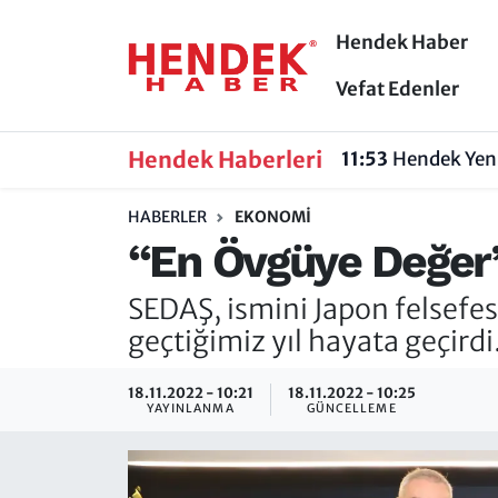
Hendek Haber
Hendek Haber
Hendek Haber
Sakarya Nöbetçi Eczaneler
Vefat Edenler
Güncel Haberler
Güncel Haberler
Sakarya Hava Durumu
Hendek Haberleri
11:53
Hendek Yeni
Sakarya
Siyaset
Sakarya Trafik Yoğunluk Haritası
HABERLER
EKONOMI
“En Övgüye Değer”
Spor
Sakarya
Süper Lig Puan Durumu ve Fikstür
SEDAŞ, ismini Japon felsefes
Nöbetçi Eczaneler
Hakkında
Tüm Manşetler
geçtiğimiz yıl hayata geçirdi
Vefat Edenler
Hendek Haber Reklam Servisi
Son Dakika Haberleri
18.11.2022 - 10:21
18.11.2022 - 10:25
YAYINLANMA
GÜNCELLEME
Künye
Haber Arşivi
İletişim