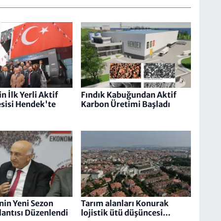
n İlk Yerli Aktif
Fındık Kabuğundan Aktif
sisi Hendek'te
Karbon Üretimi Başladı
in Yeni Sezon
Tarım alanları Konurak
plantısı Düzenlendi
lojistik ütü düşüncesi…