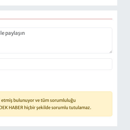
 etmiş bulunuyor ve tüm sorumluluğu
DEK HABER hiçbir şekilde sorumlu tutulamaz.