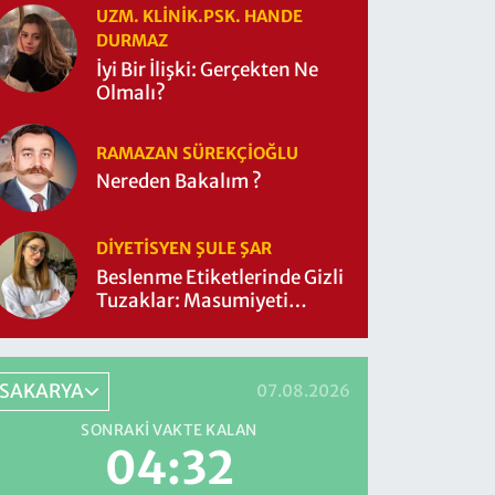
UZM. KLINIK.PSK. HANDE
DURMAZ
İyi Bir İlişki: Gerçekten Ne
Olmalı?
RAMAZAN SÜREKÇIOĞLU
Nereden Bakalım ?
DIYETISYEN ŞULE ŞAR
Beslenme Etiketlerinde Gizli
Tuzaklar: Masumiyeti
Sorgulayalım mı?
SAKARYA
07.08.2026
SONRAKI VAKTE KALAN
04:31