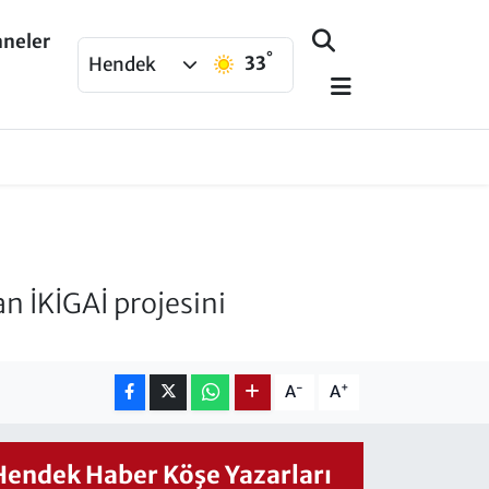
aneler
°
33
Hendek
n İKİGAİ projesini
-
+
A
A
Hendek Haber Köşe Yazarları