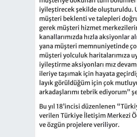
müşteriye dokunan tüm bölümlerin
iyileştirecek şekilde oluşturuldu.
müşteri beklenti ve talepleri doğ
gerek müşteri hizmet merkezilerim
kanallarımızda hızla aksiyonlar a
yana müşteri memnuniyetinde çok c
müşteri yolculuk haritalarımıza u
iyileştirme aksiyonları mız deva
ileriye taşımak için hayata geçird
layık görüldüğüm için çok mutluy
arkadaşlarımı tebrik ediyorum” ş
Bu yıl 18’incisi düzenlenen “Türk
verilen Türkiye İletişim Merkezi 
ve özgün projelere veriliyor.