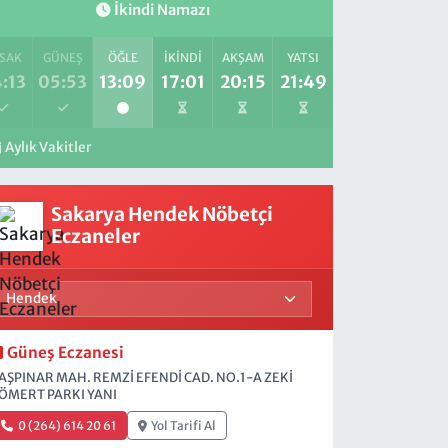
İkindi Namazı
SAK
GÜNEŞ
ÖĞLE
İKINDI
AKŞAM
YATSI
:13
05:53
13:09
17:01
20:15
21:49
Aylık Vakitler
Sakarya Hendek Nöbetçi
Eczaneler
Güneş Eczanesi
AŞPINAR MAH. REMZİ EFENDİ CAD. NO.1-A ZEKİ
ÖMERT PARKI YANI
0 (264) 614 20 61
Yol Tarifi Al