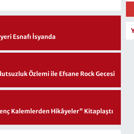
eri Esnafı İsyanda
utsuzluk Özlemi ile Efsane Rock Gecesi
nç Kalemlerden Hikâyeler" Kitaplaştı