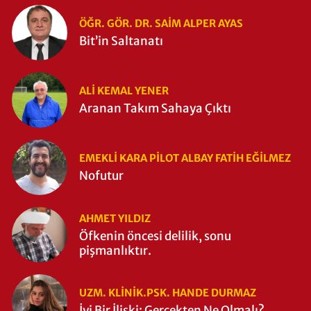
ÖĞR. GÖR. DR. SAIM ALPER AYAS
Bit’in Saltanatı
ALI KEMAL YENER
Aranan Takım Sahaya Çıktı
EMEKLI KARA PILOT ALBAY FATIH EĞİLMEZ
Nofutur
AHMET YILDIZ
Öfkenin öncesi delilik, sonu
pişmanlıktır.
UZM. KLINIK.PSK. HANDE DURMAZ
İyi Bir İlişki: Gerçekten Ne Olmalı?