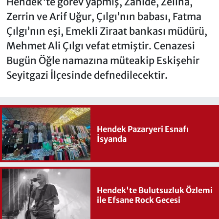
Hendek'te görev yapmış, Zahide, Zeliha,
Zerrin ve Arif Uğur, Çılgı’nın babası, Fatma
Çılgı’nın eşi, Emekli Ziraat bankası müdürü,
Mehmet Ali Çılgı vefat etmiştir. Cenazesi
Bugün Öğle namazına müteakip Eskişehir
Seyitgazi İlçesinde defnedilecektir.
Hendek Pazaryeri Esnafı
İsyanda
Hendek'te Bulutsuzluk Özlemi
ile Efsane Rock Gecesi