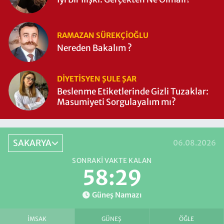
RAMAZAN SÜREKÇIOĞLU
Nereden Bakalım ?
DIYETISYEN ŞULE ŞAR
Beslenme Etiketlerinde Gizli Tuzaklar:
Masumiyeti Sorgulayalım mı?
SAKARYA
06.08.2026
SONRAKI VAKTE KALAN
58:28
Güneş Namazı
İMSAK
GÜNEŞ
ÖĞLE