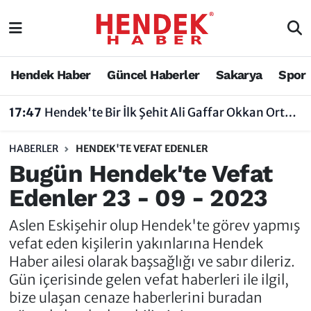
Hendek Haber
Hendek Haber
Sakarya Nöbetçi Eczaneler
Hendek Haber
Güncel Haberler
Sakarya
Spor
Güncel Haberler
Güncel Haberler
Sakarya Hava Durumu
17:47
Hendek'te Bir İlk Şehit Ali Gaffar Okkan Ortaokulu Çoklu Yabancı Dil Uygulama Okulu Oldu
Sakarya
Siyaset
Sakarya Trafik Yoğunluk Haritası
HABERLER
HENDEK'TE VEFAT EDENLER
Spor
Sakarya
Süper Lig Puan Durumu ve Fikstür
Bugün Hendek'te Vefat
Edenler 23 - 09 - 2023
Nöbetçi Eczaneler
Hakkında
Tüm Manşetler
Aslen Eskişehir olup Hendek'te görev yapmış
Vefat Edenler
Hendek Haber Reklam Servisi
Son Dakika Haberleri
vefat eden kişilerin yakınlarına Hendek
Haber ailesi olarak başsağlığı ve sabır dileriz.
Künye
Haber Arşivi
Gün içerisinde gelen vefat haberleri ile ilgil,
bize ulaşan cenaze haberlerini buradan
İletişim