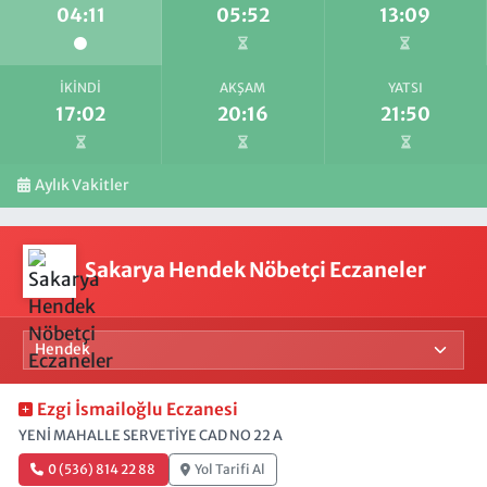
04:11
05:52
13:09
İKINDI
AKŞAM
YATSI
17:02
20:16
21:50
Aylık Vakitler
Sakarya Hendek Nöbetçi Eczaneler
Ezgi İsmailoğlu Eczanesi
YENİ MAHALLE SERVETİYE CAD NO 22 A
0 (536) 814 22 88
Yol Tarifi Al