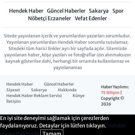
Hendek Haber
Güncel Haberler
Sakarya
Spor
Nöbetçi Eczaneler
Vefat Edenler
Sitede yayınlanan içerik ve yorumlardan yazarları sorumludur.
Yayınlanan yorumlardan Hendek Haber sorumlu tutulamaz.
Sitedeki tüm harici linkler ayrı bir sayfada açılır. Sitemizde
yayınlanan haber, köşe yazıları ve fotoğraflar izin alınmaksızın
kaynak gösterilse dahi, herhangi bir ortamda kullanılamaz ve
yayınlanamaz
Hendek Haber
Güncel Haberler
Haber Yazılımı:
Siyaset
Sakarya
Hakkında
TE Bilişim
|
Hendek Haber Reklam Servisi
Künye
Copyright ©
İletişim
2026
En iyi site deneyimi sağlamak için çerezlerden
faydalanıyoruz. Detaylar için lütfen tıklayın.
Hendek
Haber Hakkında
Tamam