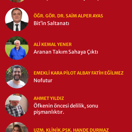
Zaman Yıkıldı?
ÖĞR. GÖR. DR. SAIM ALPER AYAS
Bit’in Saltanatı
ALI KEMAL YENER
Aranan Takım Sahaya Çıktı
EMEKLI KARA PILOT ALBAY FATIH EĞİLMEZ
Nofutur
AHMET YILDIZ
Öfkenin öncesi delilik, sonu
pişmanlıktır.
UZM. KLINIK.PSK. HANDE DURMAZ