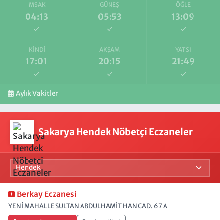
İMSAK
GÜNEŞ
ÖĞLE
04:13
05:53
13:09
İKINDI
AKŞAM
YATSI
17:01
20:15
21:49
Aylık Vakitler
Sakarya Hendek Nöbetçi Eczaneler
Berkay Eczanesi
YENİ MAHALLE SULTAN ABDULHAMİT HAN CAD. 67 A