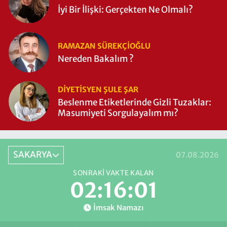
İyi Bir İlişki: Gerçekten Ne Olmalı?
RAMAZAN SÜREKÇIOĞLU
Nereden Bakalım ?
DIYETISYEN ŞULE ŞAR
Beslenme Etiketlerinde Gizli Tuzaklar:
Masumiyeti Sorgulayalım mı?
SAKARYA
07.08.2026
SONRAKI VAKTE KALAN
02:16:00
İmsak Namazı