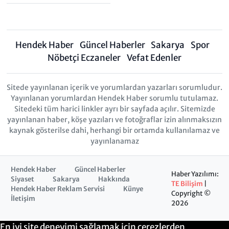
Hendek Haber
Güncel Haberler
Sakarya
Spor
Nöbetçi Eczaneler
Vefat Edenler
Sitede yayınlanan içerik ve yorumlardan yazarları sorumludur.
Yayınlanan yorumlardan Hendek Haber sorumlu tutulamaz.
Sitedeki tüm harici linkler ayrı bir sayfada açılır. Sitemizde
yayınlanan haber, köşe yazıları ve fotoğraflar izin alınmaksızın
kaynak gösterilse dahi, herhangi bir ortamda kullanılamaz ve
yayınlanamaz
Hendek Haber
Güncel Haberler
Haber Yazılımı:
Siyaset
Sakarya
Hakkında
TE Bilişim
|
Hendek Haber Reklam Servisi
Künye
Copyright ©
İletişim
2026
En iyi site deneyimi sağlamak için çerezlerden