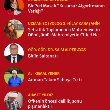
Bir Peri Masalı “Kusursuz Algoritmanın
Varlığı”
UZMAN SOSYOLOG G. NILAY KARAŞAHİN
Şeffaflık Toplumunda Mahremiyetin
Dönüşümü: Mahremiyetin Çitleri Ne
Zaman Yıkıldı?
ÖĞR. GÖR. DR. SAIM ALPER AYAS
Bit’in Saltanatı
ALI KEMAL YENER
Aranan Takım Sahaya Çıktı
AHMET YILDIZ
Öfkenin öncesi delilik, sonu
pişmanlıktır.