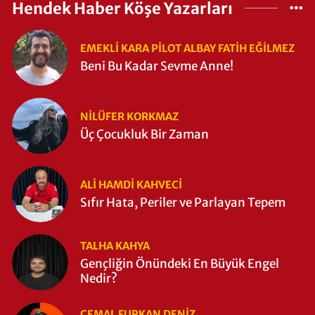
Hendek Haber Köşe Yazarları
EMEKLI KARA PILOT ALBAY FATIH EĞİLMEZ
Beni Bu Kadar Sevme Anne!
NILÜFER KORKMAZ
Üç Çocukluk Bir Zaman
ALI HAMDI KAHVECİ
Sıfır Hata, Periler ve Parlayan Tepem
TALHA KAHYA
Gençliğin Önündeki En Büyük Engel
Nedir?
CEMAL FURKAN DENİZ