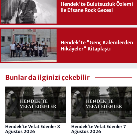
Hendek'te Bulutsuzluk Özlemi
ile Efsane Rock Gecesi
Hendek'te "Genç Kalemlerden
Hikâyeler" Kitaplaştı
Bunlar da ilginizi çekebilir
Hendek'te Vefat Edenler 8
Hendek'te Vefat Edenler 7
Ağustos 2026
Ağustos 2026