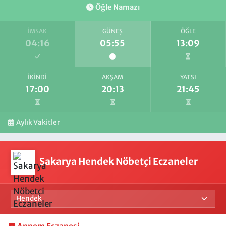
Öğle Namazı
İMSAK
GÜNEŞ
ÖĞLE
04:16
05:55
13:09
İKINDI
AKŞAM
YATSI
17:00
20:13
21:45
Aylık Vakitler
Sakarya Hendek Nöbetçi Eczaneler