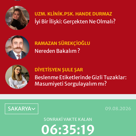
UZM. KLINIK.PSK. HANDE DURMAZ
İyi Bir İlişki: Gerçekten Ne Olmalı?
RAMAZAN SÜREKÇIOĞLU
Nereden Bakalım ?
DIYETISYEN ŞULE ŞAR
Beslenme Etiketlerinde Gizli Tuzaklar:
Masumiyeti Sorgulayalım mı?
SAKARYA
09.08.2026
SONRAKI VAKTE KALAN
06:35:19