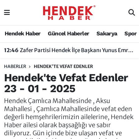
Hendek Haber
Hendek Haber
Sakarya Nöbetçi Eczaneler
Hendek Haber
Güncel Haberler
Sakarya
Spor
Güncel Haberler
Güncel Haberler
Sakarya Hava Durumu
12:46
Zafer Partisi Hendek İlçe Başkanı Yunus Emre Uzun'dan Tartışma Yaratan Açıklamaya Tepki
Sakarya
Siyaset
Sakarya Trafik Yoğunluk Haritası
HABERLER
HENDEK'TE VEFAT EDENLER
Spor
Sakarya
Süper Lig Puan Durumu ve Fikstür
Hendek'te Vefat Edenler
23 - 01 - 2025
Nöbetçi Eczaneler
Hakkında
Tüm Manşetler
Hendek Çamlıca Mahallesinde , Aksu
Vefat Edenler
Hendek Haber Reklam Servisi
Son Dakika Haberleri
Mahallesi , Çamlıca Mahallesinde vefat eden
değerli hemşehrilerimizin ailelerine, Hendek
Künye
Haber Arşivi
Haber ailesi olarak başsağlığı ve sabır
diliyoruz. Gün içinde bize ulaşan vefat ve
İletişim