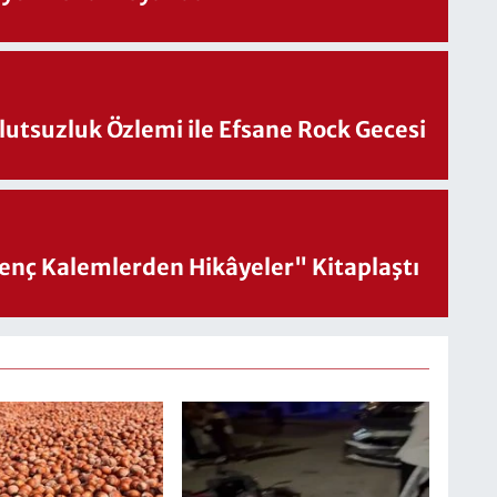
utsuzluk Özlemi ile Efsane Rock Gecesi
nç Kalemlerden Hikâyeler" Kitaplaştı