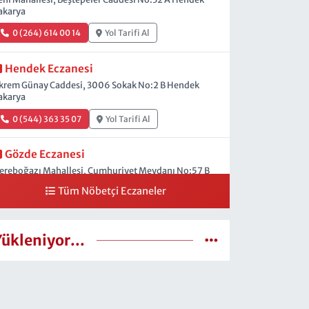
akarya
0 (264) 614 00 14
Yol Tarifi Al
Hendek Eczanesi
krem Günay Caddesi, 3006 Sokak No:2 B Hendek
akarya
0 (544) 363 35 07
Yol Tarifi Al
Gözde Eczanesi
ereboğazı Mahallesi, Cumhuriyet Meydanı No:57 B
endek Sakarya
Tüm Nöbetçi Eczaneler
0 (264) 614 20 11
Yol Tarifi Al
Yükleniyor...