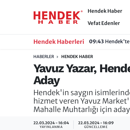
Hendek Haber
Hendek Haber
Hendek Haber
Sakarya Nöbetçi Eczaneler
Vefat Edenler
Güncel Haberler
Güncel Haberler
Sakarya Hava Durumu
Hendek Haberleri
09:43
Hendek'te 
Sakarya
Siyaset
Sakarya Trafik Yoğunluk Haritası
HABERLER
HENDEK HABER
Yavuz Yazar, Hend
Spor
Sakarya
Süper Lig Puan Durumu ve Fikstür
Aday
Nöbetçi Eczaneler
Hakkında
Tüm Manşetler
Hendek'in saygın isimlerinde
Vefat Edenler
Hendek Haber Reklam Servisi
Son Dakika Haberleri
hizmet veren Yavuz Market'i
Mahalle Muhtarlığı için aday
Künye
Haber Arşivi
22.03.2024 - 16:04
22.03.2024 - 16:09
İletişim
YAYINLANMA
GÜNCELLEME