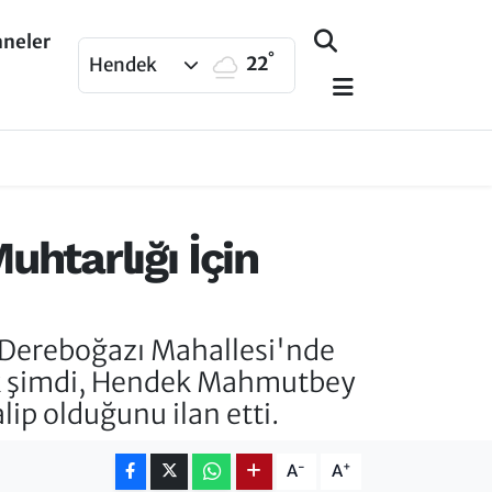
aneler
°
22
Hendek
htarlığı İçin
r Dereboğazı Mahallesi'nde
cak şimdi, Hendek Mahmutbey
ip olduğunu ilan etti.
-
+
A
A