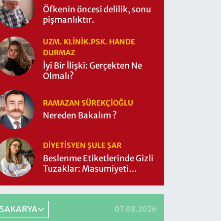
Öfkenin öncesi delilik, sonu
pişmanlıktır.
UZM. KLINIK.PSK. HANDE
DURMAZ
İyi Bir İlişki: Gerçekten Ne
Olmalı?
RAMAZAN SÜREKÇIOĞLU
Nereden Bakalım ?
DIYETISYEN ŞULE ŞAR
Beslenme Etiketlerinde Gizli
Tuzaklar: Masumiyeti
Sorgulayalım mı?
SAKARYA
07.08.2026