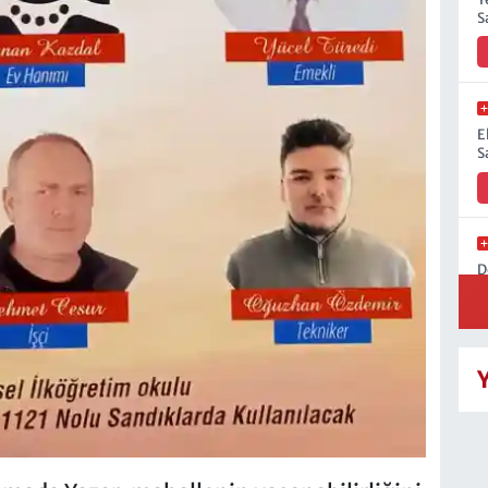
S
E
S
D
H