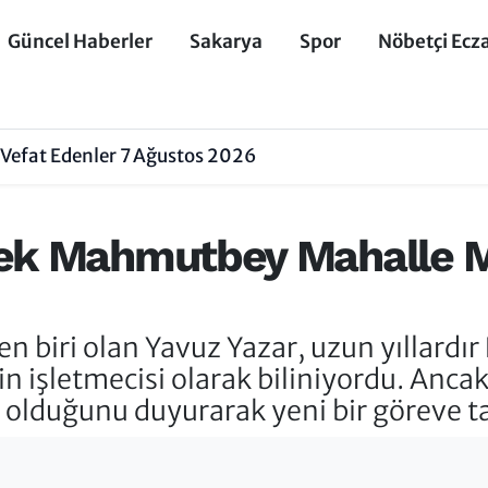
Güncel Haberler
Sakarya
Spor
Nöbetçi Ecz
Vefat Edenler 7 Ağustos 2026
ek Mahmutbey Mahalle Mu
n biri olan Yavuz Yazar, uzun yıllardı
n işletmecisi olarak biliniyordu. An
 olduğunu duyurarak yeni bir göreve tal