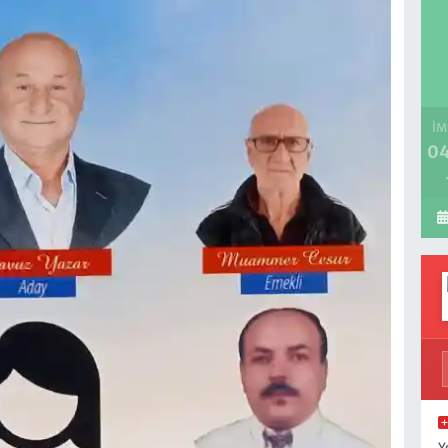
İM
04
Y