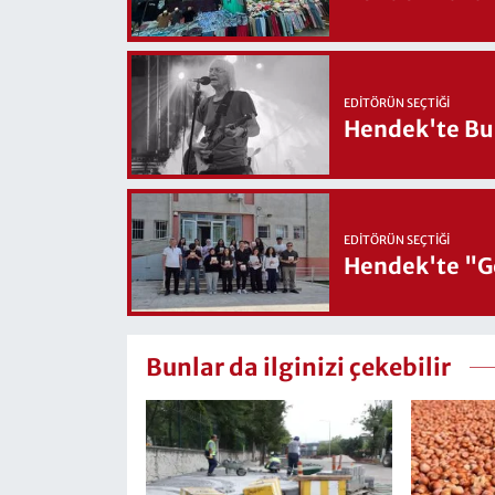
EDITÖRÜN SEÇTIĞI
Hendek'te Bul
EDITÖRÜN SEÇTIĞI
Hendek'te "Ge
Bunlar da ilginizi çekebilir