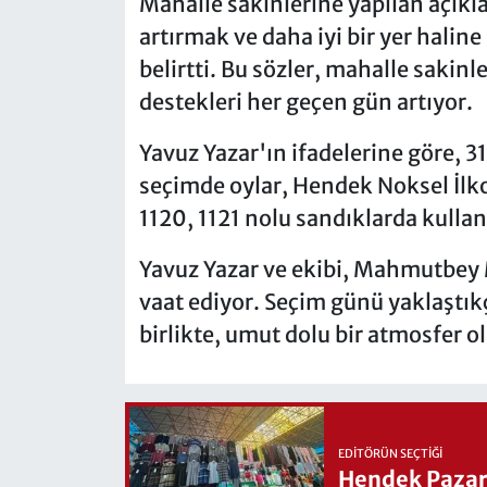
Mahalle sakinlerine yapılan açıkl
artırmak ve daha iyi bir yer halin
belirtti. Bu sözler, mahalle sakinl
destekleri her geçen gün artıyor.
Yavuz Yazar'ın ifadelerine göre, 3
seçimde oylar, Hendek Noksel İlko
1120, 1121 nolu sandıklarda kullan
Yavuz Yazar ve ekibi, Mahmutbey 
vaat ediyor. Seçim günü yaklaştık
birlikte, umut dolu bir atmosfer o
EDITÖRÜN SEÇTIĞI
Hendek Pazary