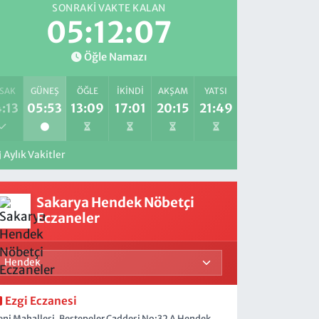
SONRAKI VAKTE KALAN
05:12:05
Öğle Namazı
SAK
GÜNEŞ
ÖĞLE
İKINDI
AKŞAM
YATSI
:13
05:53
13:09
17:01
20:15
21:49
Aylık Vakitler
Sakarya Hendek Nöbetçi
Eczaneler
Ezgi Eczanesi
eni Mahallesi, Beştepeler Caddesi No:32 A Hendek