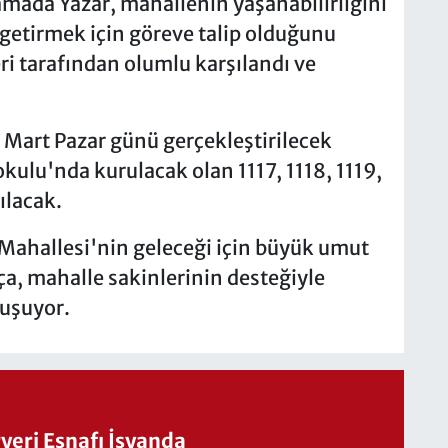
amada Yazar, mahallenin yaşanabilirliğini
e getirmek için göreve talip olduğunu
eri tarafından olumlu karşılandı ve
1 Mart Pazar günü gerçekleştirilecek
kulu'nda kurulacak olan 1117, 1118, 1119,
ılacak.
Mahallesi'nin geleceği için büyük umut
ça, mahalle sakinlerinin desteğiyle
luşuyor.
eri Esnafı İsyanda