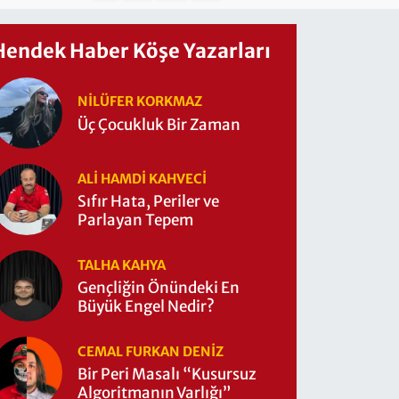
Hendek Haber Köşe Yazarları
NILÜFER KORKMAZ
Üç Çocukluk Bir Zaman
ALI HAMDI KAHVECİ
Sıfır Hata, Periler ve
Parlayan Tepem
TALHA KAHYA
Gençliğin Önündeki En
Büyük Engel Nedir?
CEMAL FURKAN DENİZ
Bir Peri Masalı “Kusursuz
Algoritmanın Varlığı”