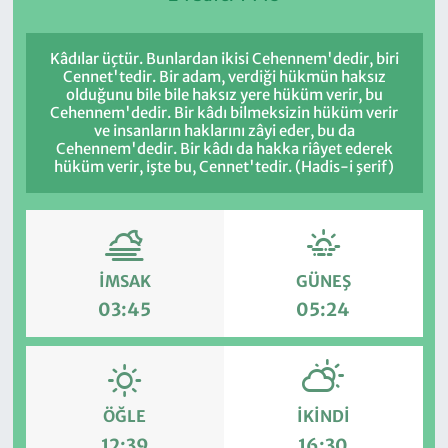
Kâdılar üçtür. Bunlardan ikisi Cehennem'dedir, biri
Cennet'tedir. Bir adam, verdiği hükmün haksız
olduğunu bile bile haksız yere hüküm verir, bu
Cehennem'dedir. Bir kâdı bilmeksizin hüküm verir
ve insanların haklarını zâyi eder, bu da
Cehennem'dedir. Bir kâdı da hakka riâyet ederek
hüküm verir, işte bu, Cennet'tedir. (Hadis-i şerif)
İMSAK
GÜNEŞ
03:45
05:24
ÖĞLE
İKINDI
12:39
16:30