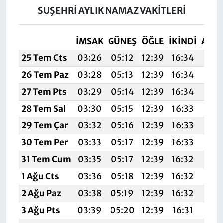
SUŞEHRİ AYLIK NAMAZ VAKITLERI
İMSAK
GÜNEŞ
ÖĞLE
İKINDI
AKŞ
25 Tem Cts
03:26
05:12
12:39
16:34
19:
26 Tem Paz
03:28
05:13
12:39
16:34
19:
27 Tem Pts
03:29
05:14
12:39
16:34
19:
28 Tem Sal
03:30
05:15
12:39
16:33
19:
29 Tem Çar
03:32
05:16
12:39
16:33
19:
30 Tem Per
03:33
05:17
12:39
16:33
19:
31 Tem Cum
03:35
05:17
12:39
16:32
19:5
1 Ağu Cts
03:36
05:18
12:39
16:32
19:
2 Ağu Paz
03:38
05:19
12:39
16:32
19:
3 Ağu Pts
03:39
05:20
12:39
16:31
19: