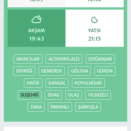
AKŞAM
YATSI
19:43
21:15
AKINCILAR
ALTINYAYLA(S)
DOĞANŞAR
DİVRİĞİ
GEMEREK
GÖLOVA
GÜRÜN
HAFİK
KANGAL
KOYULHİSAR
SUŞEHRİ
SİVAS
ULAŞ
YILDIZELİ
ZARA
İMRANLI
ŞARKIŞLA