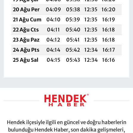
20 Ağu Per
04:09
05:38
12:35
16:20
19:2
21 Ağu Cum
04:10
05:39
12:35
16:19
19:2
22 Ağu Cts
04:11
05:40
12:35
16:18
19:1
23 Ağu Paz
04:12
05:41
12:35
16:18
19:1
24 Ağu Pts
04:14
05:42
12:34
16:17
19:1
25 Ağu Sal
04:15
05:43
12:34
16:16
19:1
Hendek ilçesiyle ilgili en güncel ve doğru haberlerin
bulunduğu Hendek Haber, son dakika gelişmeleri,