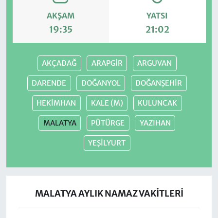
AKŞAM
YATSI
19:35
21:02
AKÇADAĞ
ARAPGİR
ARGUVAN
DARENDE
DOĞANYOL
DOĞANŞEHİR
HEKİMHAN
KALE (M)
KULUNCAK
MALATYA
PÜTÜRGE
YAZIHAN
YEŞİLYURT
MALATYA AYLIK NAMAZ VAKITLERI