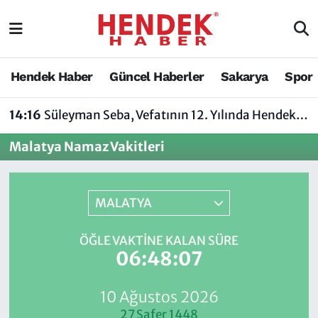
Hendek Haber
Hendek Haber
Sakarya Nöbetçi Eczaneler
Hendek Haber
Güncel Haberler
Sakarya
Spor
Güncel Haberler
Güncel Haberler
Sakarya Hava Durumu
14:16
Süleyman Seba, Vefatının 12. Yılında Hendek’te Anılacak
Sakarya
Siyaset
Sakarya Trafik Yoğunluk Haritası
Malatya Namaz Vakitleri
Spor
Sakarya
Süper Lig Puan Durumu ve Fikstür
Nöbetçi Eczaneler
Hakkında
Tüm Manşetler
MALATYA
Vefat Edenler
Hendek Haber Reklam Servisi
Son Dakika Haberleri
ÖĞLE VAKTINE KALAN SÜRE
06:48:07
Künye
Haber Arşivi
10 Ağustos 2026
İletişim
27 Safer 1448