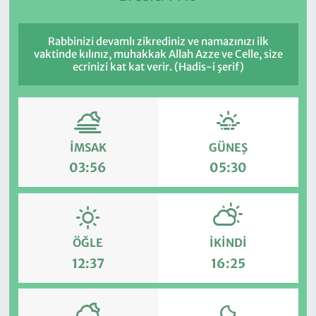
Rabbinizi devamlı zikrediniz ve namazınızı ilk
vaktinde kılınız, muhakkak Allah Azze ve Celle, size
ecrinizi kat kat verir. (Hadis-i şerif)
İMSAK
GÜNEŞ
03:56
05:30
ÖĞLE
İKINDI
12:37
16:25