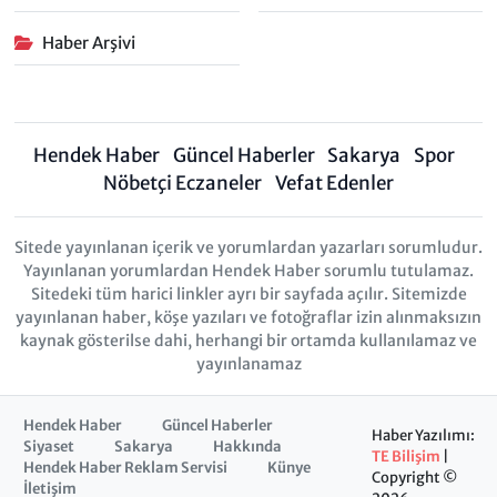
Haber Arşivi
Hendek Haber
Güncel Haberler
Sakarya
Spor
Nöbetçi Eczaneler
Vefat Edenler
Sitede yayınlanan içerik ve yorumlardan yazarları sorumludur.
Yayınlanan yorumlardan Hendek Haber sorumlu tutulamaz.
Sitedeki tüm harici linkler ayrı bir sayfada açılır. Sitemizde
yayınlanan haber, köşe yazıları ve fotoğraflar izin alınmaksızın
kaynak gösterilse dahi, herhangi bir ortamda kullanılamaz ve
yayınlanamaz
Hendek Haber
Güncel Haberler
Haber Yazılımı:
Siyaset
Sakarya
Hakkında
TE Bilişim
|
Hendek Haber Reklam Servisi
Künye
Copyright ©
İletişim