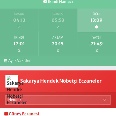
İkindi Namazı
İMSAK
GÜNEŞ
ÖĞLE
04:13
05:53
13:09
İKINDI
AKŞAM
YATSI
17:01
20:15
21:49
Aylık Vakitler
Sakarya Hendek Nöbetçi Eczaneler
Güneş Eczanesi