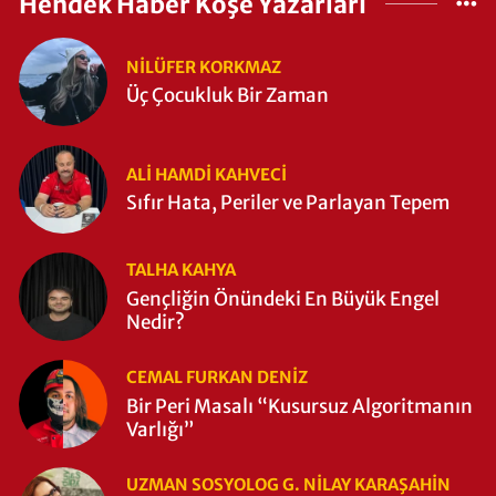
Hendek Haber Köşe Yazarları
NILÜFER KORKMAZ
Üç Çocukluk Bir Zaman
ALI HAMDI KAHVECİ
Sıfır Hata, Periler ve Parlayan Tepem
TALHA KAHYA
Gençliğin Önündeki En Büyük Engel
Nedir?
CEMAL FURKAN DENİZ
Bir Peri Masalı “Kusursuz Algoritmanın
Varlığı”
UZMAN SOSYOLOG G. NILAY KARAŞAHİN