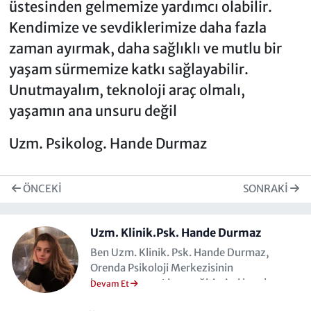
üstesinden gelmemize yardımcı olabilir.
Kendimize ve sevdiklerimize daha fazla
zaman ayırmak, daha sağlıklı ve mutlu bir
yaşam sürmemize katkı sağlayabilir.
Unutmayalım, teknoloji araç olmalı,
yaşamın ana unsuru değil
Uzm. Psikolog. Hande Durmaz
ÖNCEKI
SONRAKI
Uzm. Klinik.Psk. Hande Durmaz
Ben Uzm. Klinik. Psk. Hande Durmaz,
Orenda Psikoloji Merkezisinin
kurucusuyum. Lisans eğitimimi burslu
Devam Et
olarak kazandığım Cyprus International