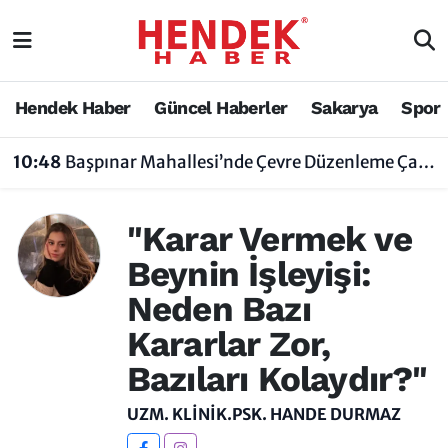
Hendek Haber
Hendek Haber
Sakarya Nöbetçi Eczaneler
Hendek Haber
Güncel Haberler
Sakarya
Spor
Güncel Haberler
Güncel Haberler
Sakarya Hava Durumu
10:48
Başpınar Mahallesi’nde Çevre Düzenleme Çalışmaları Sürüyor
Sakarya
Siyaset
Sakarya Trafik Yoğunluk Haritası
"Karar Vermek ve
Spor
Sakarya
Süper Lig Puan Durumu ve Fikstür
Beynin İşleyişi:
Nöbetçi Eczaneler
Hakkında
Tüm Manşetler
Neden Bazı
Vefat Edenler
Hendek Haber Reklam Servisi
Son Dakika Haberleri
Kararlar Zor,
Bazıları Kolaydır?"
Künye
Haber Arşivi
UZM. KLINIK.PSK. HANDE DURMAZ
İletişim