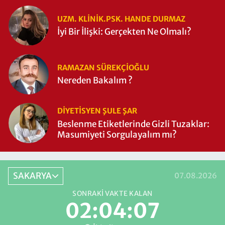
UZM. KLINIK.PSK. HANDE DURMAZ
İyi Bir İlişki: Gerçekten Ne Olmalı?
RAMAZAN SÜREKÇIOĞLU
Nereden Bakalım ?
DIYETISYEN ŞULE ŞAR
Beslenme Etiketlerinde Gizli Tuzaklar:
Masumiyeti Sorgulayalım mı?
SAKARYA
07.08.2026
SONRAKI VAKTE KALAN
02:04:06