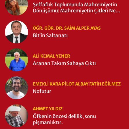
Şeffaflık Toplumunda Mahremiyetin
Dönüşümü: Mahremiyetin Çitleri Ne
Zaman Yıkıldı?
ÖĞR. GÖR. DR. SAIM ALPER AYAS
Bit’in Saltanatı
ALI KEMAL YENER
Aranan Takım Sahaya Çıktı
EMEKLI KARA PILOT ALBAY FATIH EĞİLMEZ
Nofutur
AHMET YILDIZ
Öfkenin öncesi delilik, sonu
pişmanlıktır.