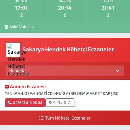
İKINDI
AKŞAM
YATSI
17:01
20:14
21:47
Aylık Vakitler
Sakarya Hendek Nöbetçi Eczaneler
Annem Eczanesi
YENİ MAH.OSMANGAZİ CD. NO:18 A (BELDEM MARKET KARŞISI)
0 (264) 614 08 08
Yol Tarifi Al
Tüm Nöbetçi Eczaneler