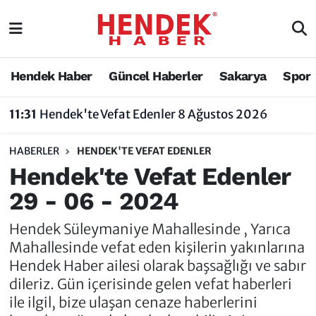
Hendek Haber
Hendek Haber
Sakarya Nöbetçi Eczaneler
Hendek Haber
Güncel Haberler
Sakarya
Spor
Güncel Haberler
Güncel Haberler
Sakarya Hava Durumu
11:31
Hendek'te Vefat Edenler 8 Ağustos 2026
Sakarya
Siyaset
Sakarya Trafik Yoğunluk Haritası
HABERLER
HENDEK'TE VEFAT EDENLER
Spor
Sakarya
Süper Lig Puan Durumu ve Fikstür
Hendek'te Vefat Edenler
29 - 06 - 2024
Nöbetçi Eczaneler
Hakkında
Tüm Manşetler
Hendek Süleymaniye Mahallesinde , Yarıca
Vefat Edenler
Hendek Haber Reklam Servisi
Son Dakika Haberleri
Mahallesinde vefat eden kişilerin yakınlarına
Hendek Haber ailesi olarak başsağlığı ve sabır
Künye
Haber Arşivi
dileriz. Gün içerisinde gelen vefat haberleri
ile ilgil, bize ulaşan cenaze haberlerini
İletişim