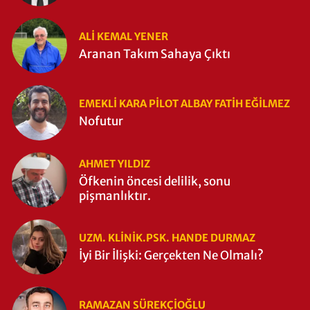
ALI KEMAL YENER
Aranan Takım Sahaya Çıktı
EMEKLI KARA PILOT ALBAY FATIH EĞİLMEZ
Nofutur
AHMET YILDIZ
Öfkenin öncesi delilik, sonu
pişmanlıktır.
UZM. KLINIK.PSK. HANDE DURMAZ
İyi Bir İlişki: Gerçekten Ne Olmalı?
RAMAZAN SÜREKÇIOĞLU