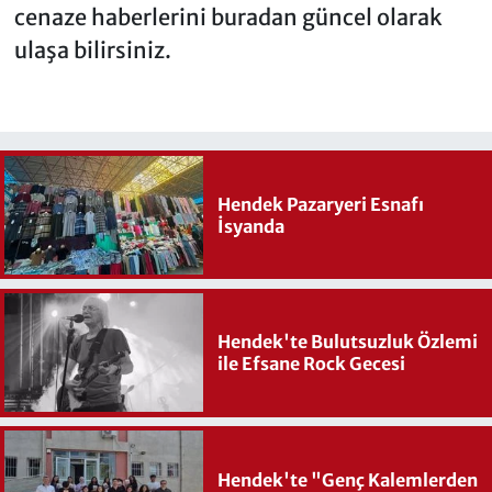
cenaze haberlerini buradan güncel olarak
ulaşa bilirsiniz.
Hendek Pazaryeri Esnafı
İsyanda
Hendek'te Bulutsuzluk Özlemi
ile Efsane Rock Gecesi
Hendek'te "Genç Kalemlerden