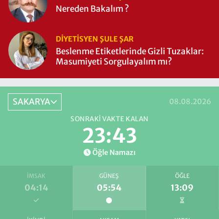
Nereden Bakalım ?
DIYETISYEN ŞULE ŞAR
Beslenme Etiketlerinde Gizli Tuzaklar:
Masumiyeti Sorgulayalım mı?
SAKARYA
08.08.2026
SONRAKI VAKTE KALAN
23:43
Öğle Namazı
İMSAK
GÜNEŞ
ÖĞLE
04:14
05:54
13:09