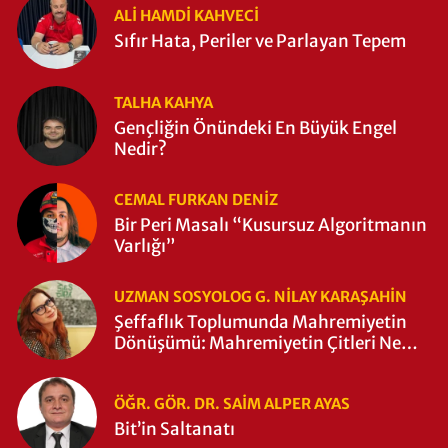
ALI HAMDI KAHVECİ
Sıfır Hata, Periler ve Parlayan Tepem
TALHA KAHYA
Gençliğin Önündeki En Büyük Engel
Nedir?
CEMAL FURKAN DENİZ
Bir Peri Masalı “Kusursuz Algoritmanın
Varlığı”
UZMAN SOSYOLOG G. NILAY KARAŞAHİN
Şeffaflık Toplumunda Mahremiyetin
Dönüşümü: Mahremiyetin Çitleri Ne
Zaman Yıkıldı?
ÖĞR. GÖR. DR. SAIM ALPER AYAS
Bit’in Saltanatı