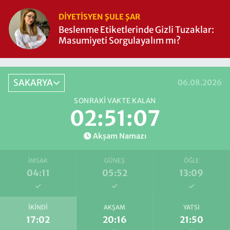
DIYETISYEN ŞULE ŞAR
Beslenme Etiketlerinde Gizli Tuzaklar:
Masumiyeti Sorgulayalım mı?
SAKARYA
06.08.2026
SONRAKI VAKTE KALAN
02:51:07
Akşam Namazı
İMSAK
GÜNEŞ
ÖĞLE
04:11
05:52
13:09
İKINDI
AKŞAM
YATSI
17:02
20:16
21:50