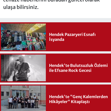
ulaşa bilirsiniz.
Hendek Pazaryeri Esnafı
İsyanda
Hendek'te Bulutsuzluk Özlemi
ile Efsane Rock Gecesi
Hendek'te "Genç Kalemlerden
Hikâyeler" Kitaplaştı