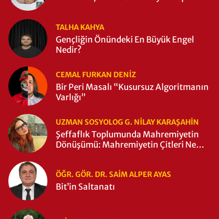
TALHA KAHYA
Gençliğin Önündeki En Büyük Engel
Nedir?
CEMAL FURKAN DENİZ
Bir Peri Masalı “Kusursuz Algoritmanın
Varlığı”
UZMAN SOSYOLOG G. NILAY KARAŞAHİN
Şeffaflık Toplumunda Mahremiyetin
Dönüşümü: Mahremiyetin Çitleri Ne
Zaman Yıkıldı?
ÖĞR. GÖR. DR. SAIM ALPER AYAS
Bit’in Saltanatı