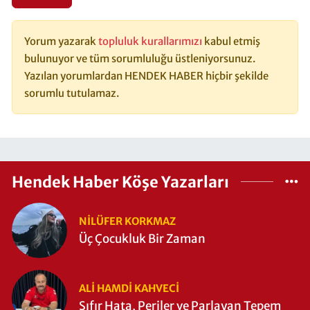
Yorum yazarak
topluluk kurallarımızı
kabul etmiş
bulunuyor ve tüm sorumluluğu üstleniyorsunuz.
Yazılan yorumlardan HENDEK HABER hiçbir şekilde
sorumlu tutulamaz.
Hendek Haber Köşe Yazarları
NILÜFER KORKMAZ
Üç Çocukluk Bir Zaman
ALI HAMDI KAHVECİ
Sıfır Hata, Periler ve Parlayan Tepem