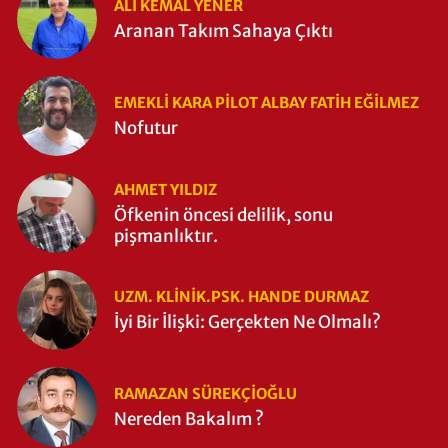
ALI KEMAL YENER
Aranan Takım Sahaya Çıktı
EMEKLI KARA PILOT ALBAY FATIH EĞİLMEZ
Nofutur
AHMET YILDIZ
Öfkenin öncesi delilik, sonu
pişmanlıktır.
UZM. KLINIK.PSK. HANDE DURMAZ
İyi Bir İlişki: Gerçekten Ne Olmalı?
RAMAZAN SÜREKÇIOĞLU
Nereden Bakalım ?