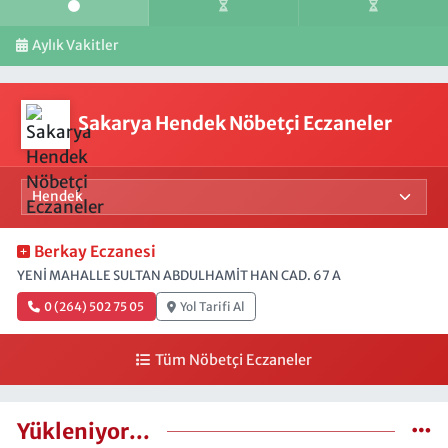
Aylık Vakitler
Sakarya Hendek Nöbetçi Eczaneler
Berkay Eczanesi
YENİ MAHALLE SULTAN ABDULHAMİT HAN CAD. 67 A
0 (264) 502 75 05
Yol Tarifi Al
Tüm Nöbetçi Eczaneler
Yükleniyor...