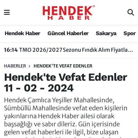
Hendek Haber
Hendek Haber
Sakarya Nöbetçi Eczaneler
Hendek Haber
Güncel Haberler
Sakarya
Spor
Güncel Haberler
Güncel Haberler
Sakarya Hava Durumu
16:14
TMO 2026/2027 Sezonu Fındık Alım Fiyatlarını Açıkladı
Sakarya
Siyaset
Sakarya Trafik Yoğunluk Haritası
HABERLER
HENDEK'TE VEFAT EDENLER
Spor
Sakarya
Süper Lig Puan Durumu ve Fikstür
Hendek'te Vefat Edenler
11 - 02 - 2024
Nöbetçi Eczaneler
Hakkında
Tüm Manşetler
Hendek Çamlıca Yeşiller Mahallesinde,
Vefat Edenler
Hendek Haber Reklam Servisi
Son Dakika Haberleri
Sümbüllü Mahallesinde vefat eden kişilerin
yakınlarına Hendek Haber ailesi olarak
Künye
Haber Arşivi
başsağlığı ve sabır dileriz. Gün içerisinde
gelen vefat haberleri ile ilgil, bize ulaşan
İletişim