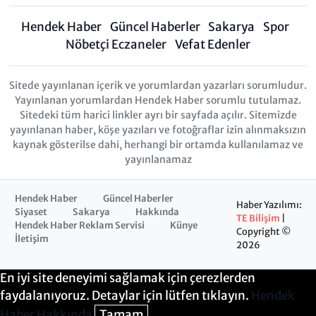
Hendek Haber
Güncel Haberler
Sakarya
Spor
Nöbetçi Eczaneler
Vefat Edenler
Sitede yayınlanan içerik ve yorumlardan yazarları sorumludur.
Yayınlanan yorumlardan Hendek Haber sorumlu tutulamaz.
Sitedeki tüm harici linkler ayrı bir sayfada açılır. Sitemizde
yayınlanan haber, köşe yazıları ve fotoğraflar izin alınmaksızın
kaynak gösterilse dahi, herhangi bir ortamda kullanılamaz ve
yayınlanamaz
Hendek Haber
Güncel Haberler
Haber Yazılımı:
Siyaset
Sakarya
Hakkında
TE Bilişim
|
Hendek Haber Reklam Servisi
Künye
Copyright ©
İletişim
2026
En iyi site deneyimi sağlamak için çerezlerden
faydalanıyoruz. Detaylar için lütfen tıklayın.
Hendek
Haber Hakkında
Tamam