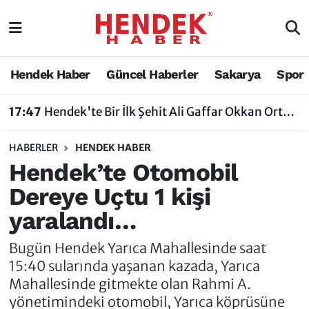
Hendek Haber
Hendek Haber
Sakarya Nöbetçi Eczaneler
Hendek Haber
Güncel Haberler
Sakarya
Spor
Güncel Haberler
Güncel Haberler
Sakarya Hava Durumu
17:47
Hendek'te Bir İlk Şehit Ali Gaffar Okkan Ortaokulu Çoklu Yabancı Dil Uygulama Okulu Oldu
Sakarya
Siyaset
Sakarya Trafik Yoğunluk Haritası
12:00
Türkiye Radyo Amatörleri Cemiyeti​​​​​​​ Sakarya Şubesi 11. Olağan Genel Kurulu Düzenleyecek
HABERLER
HENDEK HABER
Spor
Sakarya
Süper Lig Puan Durumu ve Fikstür
Hendek’te Otomobil
Dereye Uçtu 1 kişi
Nöbetçi Eczaneler
Hakkında
Tüm Manşetler
yaralandı…
Vefat Edenler
Hendek Haber Reklam Servisi
Son Dakika Haberleri
Bugün Hendek Yarıca Mahallesinde saat
Künye
Haber Arşivi
15:40 sularında yaşanan kazada, Yarıca
Mahallesinde gitmekte olan Rahmi A.
İletişim
yönetimindeki otomobil, Yarıca köprüsüne