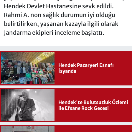
Hendek Devlet Hastanesine sevk edildi.
Rahmi A. non sağlık durumun iyi olduğu
belirtilirken, yaşanan kazayla ilgili olarak
Jandarma ekipleri inceleme başlattı.
Hendek Pazaryeri Esnafı
İsyanda
Hendek'te Bulutsuzluk Özlemi
ile Efsane Rock Gecesi