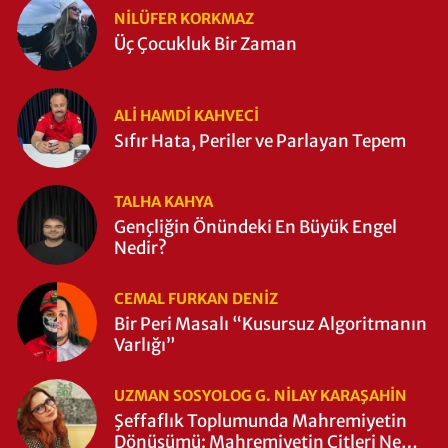
NILÜFER KORKMAZ
Üç Çocukluk Bir Zaman
ALI HAMDI KAHVECİ
Sıfır Hata, Periler ve Parlayan Tepem
TALHA KAHYA
Gençliğin Önündeki En Büyük Engel
Nedir?
CEMAL FURKAN DENİZ
Bir Peri Masalı “Kusursuz Algoritmanın
Varlığı”
UZMAN SOSYOLOG G. NILAY KARAŞAHİN
Şeffaflık Toplumunda Mahremiyetin
Dönüşümü: Mahremiyetin Çitleri Ne