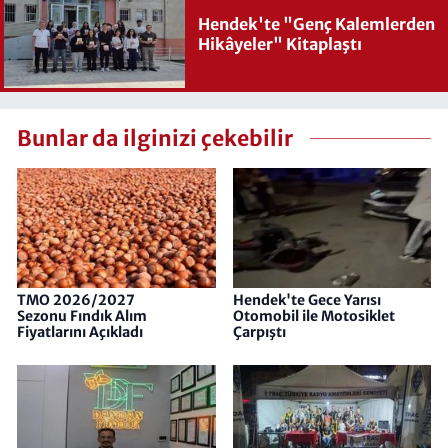
Hendek'te "Genç Kalemlerden
Hikâyeler" Kitaplaştı
Bunlar da ilginizi çekebilir
TMO 2026/2027
Hendek'te Gece Yarısı
Sezonu Fındık Alım
Otomobil ile Motosiklet
Fiyatlarını Açıkladı
Çarpıştı