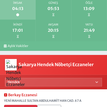
İMSAK
GÜNEŞ
ÖĞLE
04:13
05:53
13:09
İKINDI
AKŞAM
YATSI
17:01
20:15
21:49
Aylık Vakitler
Sakarya Hendek Nöbetçi Eczaneler
Berkay Eczanesi
YENİ MAHALLE SULTAN ABDULHAMİT HAN CAD. 67 A