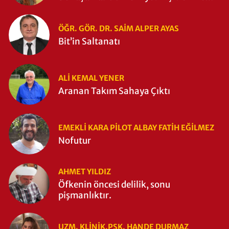
Zaman Yıkıldı?
ÖĞR. GÖR. DR. SAIM ALPER AYAS
Bit’in Saltanatı
ALI KEMAL YENER
Aranan Takım Sahaya Çıktı
EMEKLI KARA PILOT ALBAY FATIH EĞİLMEZ
Nofutur
AHMET YILDIZ
Öfkenin öncesi delilik, sonu
pişmanlıktır.
UZM. KLINIK.PSK. HANDE DURMAZ