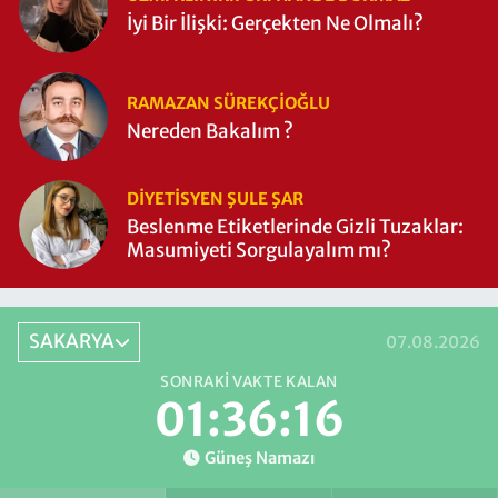
İyi Bir İlişki: Gerçekten Ne Olmalı?
RAMAZAN SÜREKÇIOĞLU
Nereden Bakalım ?
DIYETISYEN ŞULE ŞAR
Beslenme Etiketlerinde Gizli Tuzaklar:
Masumiyeti Sorgulayalım mı?
SAKARYA
07.08.2026
SONRAKI VAKTE KALAN
01:36:16
Güneş Namazı