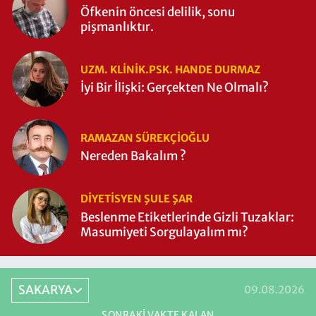
Öfkenin öncesi delilik, sonu
pişmanlıktır.
UZM. KLINIK.PSK. HANDE DURMAZ
İyi Bir İlişki: Gerçekten Ne Olmalı?
RAMAZAN SÜREKÇIOĞLU
Nereden Bakalım ?
DIYETISYEN ŞULE ŞAR
Beslenme Etiketlerinde Gizli Tuzaklar:
Masumiyeti Sorgulayalım mı?
SAKARYA
09.08.2026
SONRAKI VAKTE KALAN