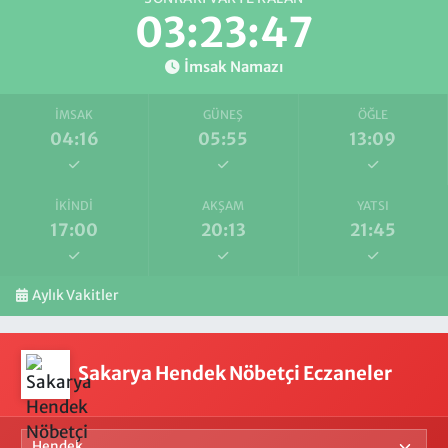
03:23:47
İmsak Namazı
İMSAK
GÜNEŞ
ÖĞLE
04:16
05:55
13:09
İKINDI
AKŞAM
YATSI
17:00
20:13
21:45
Aylık Vakitler
Sakarya Hendek Nöbetçi Eczaneler