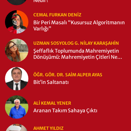
Nedir?
CEMAL FURKAN DENİZ
Bir Peri Masalı “Kusursuz Algoritmanın
Varlığı”
UZMAN SOSYOLOG G. NILAY KARAŞAHİN
Şeffaflık Toplumunda Mahremiyetin
Dönüşümü: Mahremiyetin Çitleri Ne
Zaman Yıkıldı?
ÖĞR. GÖR. DR. SAIM ALPER AYAS
Bit’in Saltanatı
ALI KEMAL YENER
Aranan Takım Sahaya Çıktı
AHMET YILDIZ