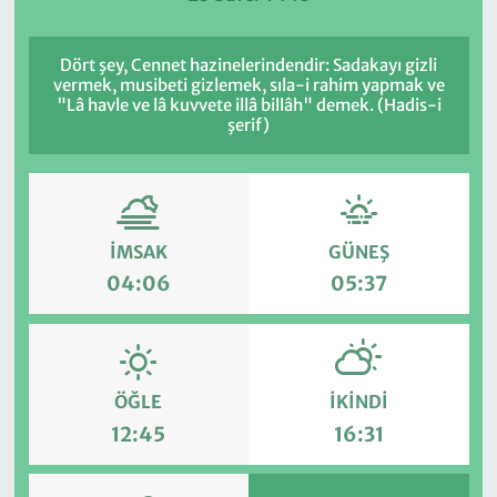
Dört şey, Cennet hazinelerindendir: Sadakayı gizli
vermek, musibeti gizlemek, sıla-i rahim yapmak ve
"Lâ havle ve lâ kuvvete illâ billâh" demek. (Hadis-i
şerif)
İMSAK
GÜNEŞ
04:06
05:37
ÖĞLE
İKINDI
12:45
16:31