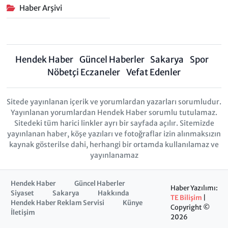
Haber Arşivi
Hendek Haber
Güncel Haberler
Sakarya
Spor
Nöbetçi Eczaneler
Vefat Edenler
Sitede yayınlanan içerik ve yorumlardan yazarları sorumludur.
Yayınlanan yorumlardan Hendek Haber sorumlu tutulamaz.
Sitedeki tüm harici linkler ayrı bir sayfada açılır. Sitemizde
yayınlanan haber, köşe yazıları ve fotoğraflar izin alınmaksızın
kaynak gösterilse dahi, herhangi bir ortamda kullanılamaz ve
yayınlanamaz
Hendek Haber
Güncel Haberler
Haber Yazılımı:
Siyaset
Sakarya
Hakkında
TE Bilişim
|
Hendek Haber Reklam Servisi
Künye
Copyright ©
İletişim
2026