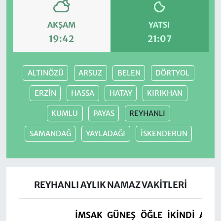
AKŞAM
YATSI
19:42
21:07
ALTINÖZÜ
ARSUZ
BELEN
DÖRTYOL
ERZİN
HASSA
HATAY
KIRIKHAN
KUMLU
PAYAS
REYHANLI
SAMANDAĞ
YAYLADAĞI
İSKENDERUN
REYHANLI AYLIK NAMAZ VAKITLERI
İMSAK
GÜNEŞ
ÖĞLE
İKINDI
AKŞ