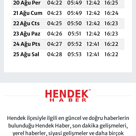
20 Ağu Per
04:22
05:49
12:42
16:25
19:
21 Ağu Cum
04:23
05:49
12:42
16:24
19:
22 Ağu Cts
04:25
05:50
12:42
16:23
19:
23 Ağu Paz
04:26
05:51
12:42
16:23
19:
24 Ağu Pts
04:27
05:52
12:41
16:22
19:2
25 Ağu Sal
04:28
05:53
12:41
16:22
19:
Hendek ilçesiyle ilgili en güncel ve doğru haberlerin
bulunduğu Hendek Haber, son dakika gelişmeleri,
yerel haberler, siyasi gelişmeler ve daha birçok