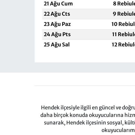
21 Ağu Cum
8 Rebiul
22 Ağu Cts
9 Rebiul
23 Ağu Paz
10 Rebiu
24 Ağu Pts
11 Rebiu
25 Ağu Sal
12 Rebiu
Hendek ilçesiyle ilgili en güncel ve doğ
daha birçok konuda okuyucularına hizm
sunarak, Hendek ilçesinin sosyal, kül
okuyucularımı