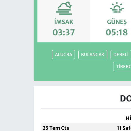
İMSAK
GÜNEŞ
03:37
05:18
ALUCRA
BULANCAK
DERELİ
TİREB
DO
H
25 Tem Cts
11 Sa