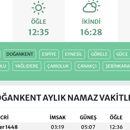
ÖĞLE
İKINDI
12:35
16:28
DOĞANKENT
ESPİYE
EYNESİL
GÖRELE
GÜCE
OLU
YAĞLIDERE
ÇAMOLUK
ÇANAKÇI
ŞEBİNKARA
ĞANKENT AYLIK NAMAZ VAKITL
İCRİ
İMSAK
GÜNEŞ
ÖĞLE
fer 1448
03:19
05:07
12:36