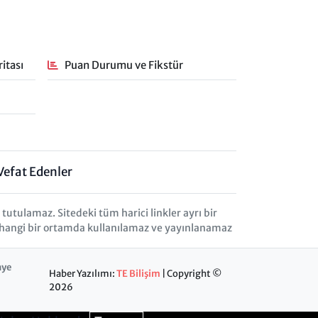
itası
Puan Durumu ve Fikstür
Vefat Edenler
tulamaz. Sitedeki tüm harici linkler ayrı bir
herhangi bir ortamda kullanılamaz ve yayınlanamaz
nye
Haber Yazılımı:
TE Bilişim
| Copyright ©
2026