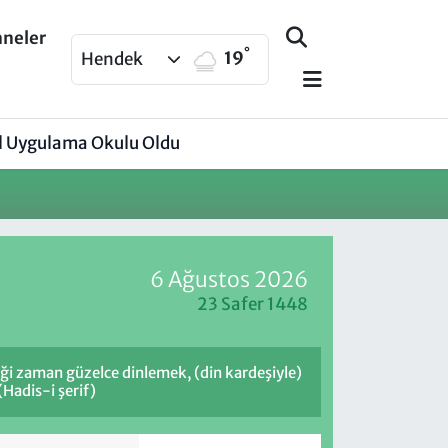
aneler
°
19
Hendek
Dil Uygulama Okulu Oldu
6 Ağustos 2026
23 Safer 1448
ği zaman güzelce dinlemek, (din kardeşiyle)
Hadis-i şerif)