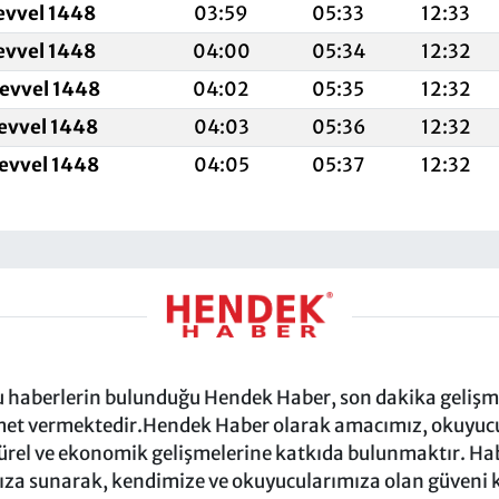
evvel 1448
03:59
05:33
12:33
evvel 1448
04:00
05:34
12:32
levvel 1448
04:02
05:35
12:32
levvel 1448
04:03
05:36
12:32
levvel 1448
04:05
05:37
12:32
ru haberlerin bulunduğu Hendek Haber, son dakika gelişmel
et vermektedir.Hendek Haber olarak amacımız, okuyucula
türel ve ekonomik gelişmelerine katkıda bulunmaktır. Habe
za sunarak, kendimize ve okuyucularımıza olan güveni