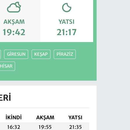
AKŞAM
YATSI
19:42
21:17
GİRESUN
KEŞAP
PİRAZİZ
HİSAR
ERI
İKINDI
AKŞAM
YATSI
16:32
19:55
21:35