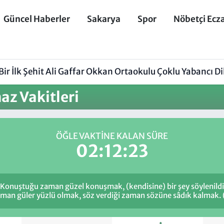
Güncel Haberler
Sakarya
Spor
Nöbetçi Ecz
ir İlk Şehit Ali Gaffar Okkan Ortaokulu Çoklu Yabancı 
z Vakitleri
ÖĞLE VAKTINE KALAN SÜRE
02:12:23
 Konuştuğu zaman güzel konuşmak, (kendisine) bir şey söylenildi
zaman güler yüzlü olmak, söz verdiği zaman sözüne sâdık kalmak. (