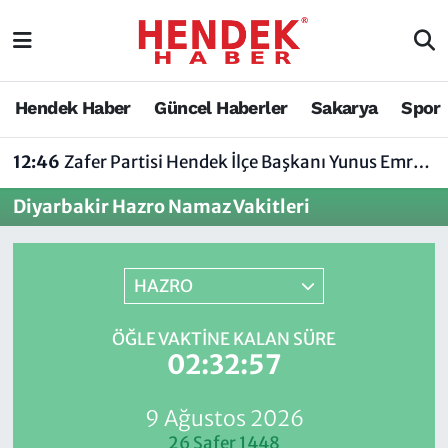
Hendek Haber
Hendek Haber
Sakarya Nöbetçi Eczaneler
Hendek Haber
Güncel Haberler
Sakarya
Spor
Güncel Haberler
Güncel Haberler
Sakarya Hava Durumu
12:46
Zafer Partisi Hendek İlçe Başkanı Yunus Emre Uzun'dan Tartışma Yaratan Açıklamaya Tepki
Sakarya
Siyaset
Sakarya Trafik Yoğunluk Haritası
Diyarbakir Hazro Namaz Vakitleri
Spor
Sakarya
Süper Lig Puan Durumu ve Fikstür
Nöbetçi Eczaneler
Hakkında
Tüm Manşetler
HAZRO
Vefat Edenler
Hendek Haber Reklam Servisi
Son Dakika Haberleri
ÖĞLE VAKTINE KALAN SÜRE
02:32:57
Künye
Haber Arşivi
9 Ağustos 2026
İletişim
26 Safer 1448