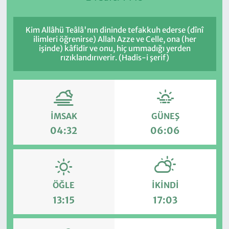
Kim Allâhü Teâlâ'nın dininde tefakkuh ederse (dînî
ilimleri öğrenirse) Allah Azze ve Celle, ona (her
işinde) kâfidir ve onu, hiç ummadığı yerden
rızıklandırıverir. (Hadis-i şerif)
İMSAK
GÜNEŞ
04:32
06:06
ÖĞLE
İKINDI
13:15
17:03