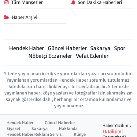
Tüm Manşetler
Son Dakika Haberleri
Haber Arşivi
Hendek Haber
Güncel Haberler
Sakarya
Spor
Nöbetçi Eczaneler
Vefat Edenler
Sitede yayınlanan içerik ve yorumlardan yazarları sorumludur.
Yayınlanan yorumlardan Hendek Haber sorumlu tutulamaz.
Sitedeki tüm harici linkler ayrı bir sayfada açılır. Sitemizde
yayınlanan haber, köşe yazıları ve fotoğraflar izin alınmaksızın
kaynak gösterilse dahi, herhangi bir ortamda kullanılamaz ve
yayınlanamaz
Hendek Haber
Güncel Haberler
Haber Yazılımı:
Siyaset
Sakarya
Hakkında
TE Bilişim
|
Hendek Haber Reklam Servisi
Künye