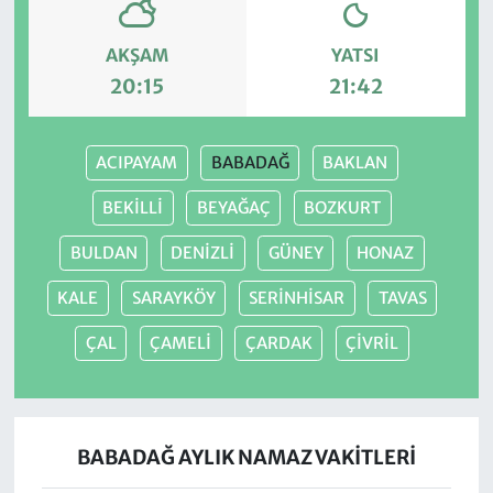
AKŞAM
YATSI
20:15
21:42
ACIPAYAM
BABADAĞ
BAKLAN
BEKİLLİ
BEYAĞAÇ
BOZKURT
BULDAN
DENİZLİ
GÜNEY
HONAZ
KALE
SARAYKÖY
SERİNHİSAR
TAVAS
ÇAL
ÇAMELİ
ÇARDAK
ÇİVRİL
BABADAĞ AYLIK NAMAZ VAKITLERI