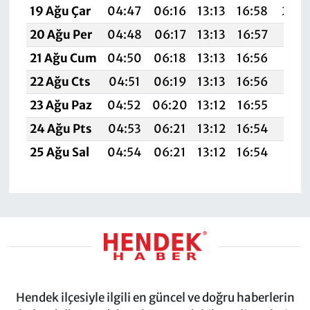
19 Ağu Çar
04:47
06:16
13:13
16:58
20:
20 Ağu Per
04:48
06:17
13:13
16:57
19:5
21 Ağu Cum
04:50
06:18
13:13
16:56
19:5
22 Ağu Cts
04:51
06:19
13:13
16:56
19:5
23 Ağu Paz
04:52
06:20
13:12
16:55
19:5
24 Ağu Pts
04:53
06:21
13:12
16:54
19:5
25 Ağu Sal
04:54
06:21
13:12
16:54
19:5
Hendek ilçesiyle ilgili en güncel ve doğru haberlerin