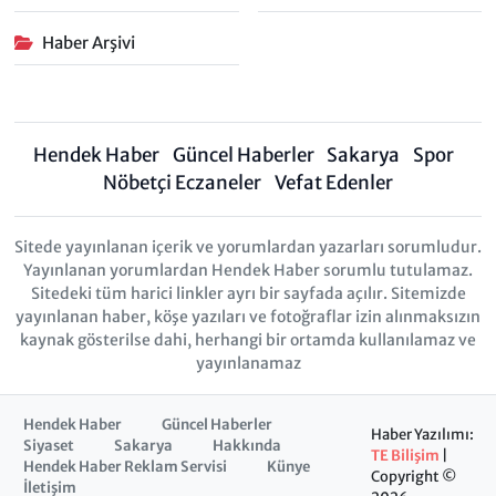
Haber Arşivi
Hendek Haber
Güncel Haberler
Sakarya
Spor
Nöbetçi Eczaneler
Vefat Edenler
Sitede yayınlanan içerik ve yorumlardan yazarları sorumludur.
Yayınlanan yorumlardan Hendek Haber sorumlu tutulamaz.
Sitedeki tüm harici linkler ayrı bir sayfada açılır. Sitemizde
yayınlanan haber, köşe yazıları ve fotoğraflar izin alınmaksızın
kaynak gösterilse dahi, herhangi bir ortamda kullanılamaz ve
yayınlanamaz
Hendek Haber
Güncel Haberler
Haber Yazılımı:
Siyaset
Sakarya
Hakkında
TE Bilişim
|
Hendek Haber Reklam Servisi
Künye
Copyright ©
İletişim