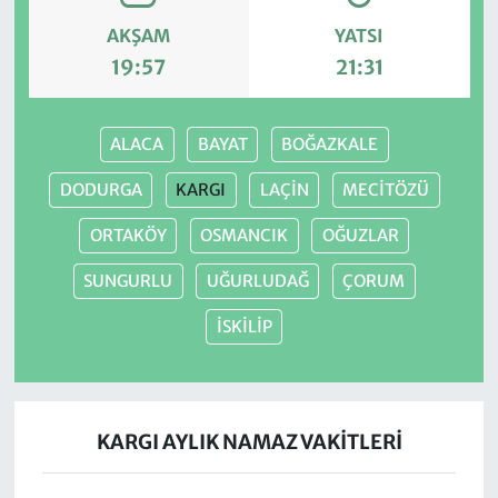
AKŞAM
YATSI
19:57
21:31
ALACA
BAYAT
BOĞAZKALE
DODURGA
KARGI
LAÇİN
MECİTÖZÜ
ORTAKÖY
OSMANCIK
OĞUZLAR
SUNGURLU
UĞURLUDAĞ
ÇORUM
İSKİLİP
KARGI AYLIK NAMAZ VAKITLERI