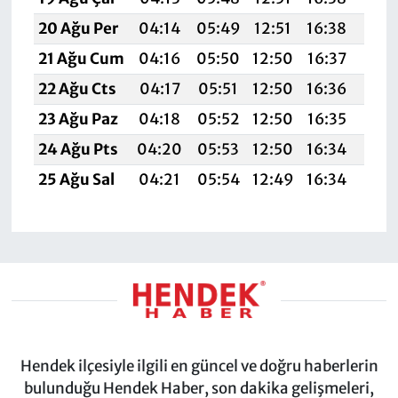
20 Ağu Per
04:14
05:49
12:51
16:38
19:
21 Ağu Cum
04:16
05:50
12:50
16:37
19:
22 Ağu Cts
04:17
05:51
12:50
16:36
19:
23 Ağu Paz
04:18
05:52
12:50
16:35
19:
24 Ağu Pts
04:20
05:53
12:50
16:34
19:
25 Ağu Sal
04:21
05:54
12:49
16:34
19:
Hendek ilçesiyle ilgili en güncel ve doğru haberlerin
bulunduğu Hendek Haber, son dakika gelişmeleri,