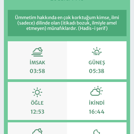
Ümmetim hakkında en çok korktuğum kimse, ilmi
(sadece) dilinde olan (itikadı bozuk, ilmiyle amel
etmeyen) münafıklardır. (Hadis-i şerif)
İMSAK
GÜNEŞ
03:58
05:38
ÖĞLE
İKINDI
12:53
16:44