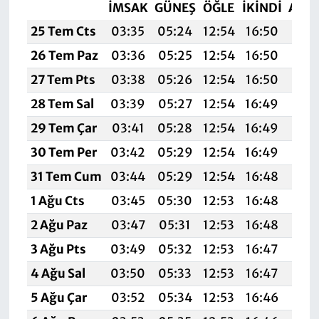
İMSAK
GÜNEŞ
ÖĞLE
İKINDI
AKŞ
25 Tem Cts
03:35
05:24
12:54
16:50
20:
26 Tem Paz
03:36
05:25
12:54
16:50
20:
27 Tem Pts
03:38
05:26
12:54
16:50
20:
28 Tem Sal
03:39
05:27
12:54
16:49
20:
29 Tem Çar
03:41
05:28
12:54
16:49
20:
30 Tem Per
03:42
05:29
12:54
16:49
20:
31 Tem Cum
03:44
05:29
12:54
16:48
20:
1 Ağu Cts
03:45
05:30
12:53
16:48
20:
2 Ağu Paz
03:47
05:31
12:53
16:48
20:
3 Ağu Pts
03:49
05:32
12:53
16:47
20:
4 Ağu Sal
03:50
05:33
12:53
16:47
20:
5 Ağu Çar
03:52
05:34
12:53
16:46
20: