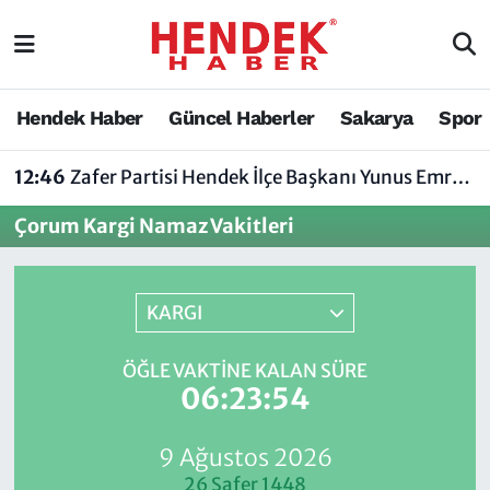
Hendek Haber
Hendek Haber
Sakarya Nöbetçi Eczaneler
Hendek Haber
Güncel Haberler
Sakarya
Spor
Güncel Haberler
Güncel Haberler
Sakarya Hava Durumu
12:46
Zafer Partisi Hendek İlçe Başkanı Yunus Emre Uzun'dan Tartışma Yaratan Açıklamaya Tepki
Sakarya
Siyaset
Sakarya Trafik Yoğunluk Haritası
Çorum Kargi Namaz Vakitleri
Spor
Sakarya
Süper Lig Puan Durumu ve Fikstür
Nöbetçi Eczaneler
Hakkında
Tüm Manşetler
KARGI
Vefat Edenler
Hendek Haber Reklam Servisi
Son Dakika Haberleri
ÖĞLE VAKTINE KALAN SÜRE
06:23:54
Künye
Haber Arşivi
9 Ağustos 2026
İletişim
26 Safer 1448