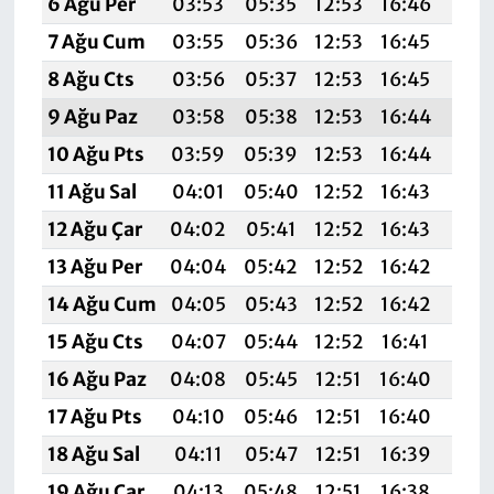
6 Ağu Per
03:53
05:35
12:53
16:46
20:
7 Ağu Cum
03:55
05:36
12:53
16:45
20:
8 Ağu Cts
03:56
05:37
12:53
16:45
19:
9 Ağu Paz
03:58
05:38
12:53
16:44
19:
10 Ağu Pts
03:59
05:39
12:53
16:44
19:
11 Ağu Sal
04:01
05:40
12:52
16:43
19:
12 Ağu Çar
04:02
05:41
12:52
16:43
19:
13 Ağu Per
04:04
05:42
12:52
16:42
19:
14 Ağu Cum
04:05
05:43
12:52
16:42
19:
15 Ağu Cts
04:07
05:44
12:52
16:41
19:
16 Ağu Paz
04:08
05:45
12:51
16:40
19:
17 Ağu Pts
04:10
05:46
12:51
16:40
19:
18 Ağu Sal
04:11
05:47
12:51
16:39
19:
19 Ağu Çar
04:13
05:48
12:51
16:38
19: