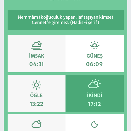
Nemmâm (koğuculuk yapan, laf taşıyan kimse)
Cennet'e giremez. (Hadis-i şerif)
İMSAK
GÜNEŞ
04:31
06:09
ÖĞLE
İKINDI
13:22
17:12