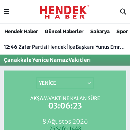
Hendek Haber
Hendek Haber
Sakarya Nöbetçi Eczaneler
Hendek Haber
Güncel Haberler
Sakarya
Spor
Güncel Haberler
Güncel Haberler
Sakarya Hava Durumu
12:46
Zafer Partisi Hendek İlçe Başkanı Yunus Emre Uzun'dan Tartışma Yaratan Açıklamaya Tepki
Sakarya
Siyaset
Sakarya Trafik Yoğunluk Haritası
Çanakkale Yenice Namaz Vakitleri
Spor
Sakarya
Süper Lig Puan Durumu ve Fikstür
Nöbetçi Eczaneler
Hakkında
Tüm Manşetler
YENİCE
Vefat Edenler
Hendek Haber Reklam Servisi
Son Dakika Haberleri
AKŞAM VAKTINE KALAN SÜRE
03:06:23
Künye
Haber Arşivi
8 Ağustos 2026
İletişim
25 Safer 1448