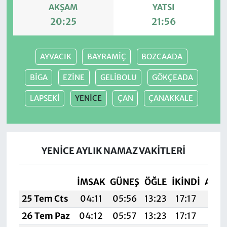
AKŞAM
YATSI
20:25
21:56
AYVACIK
BAYRAMİÇ
BOZCAADA
BİGA
EZİNE
GELİBOLU
GÖKÇEADA
LAPSEKİ
YENİCE
ÇAN
ÇANAKKALE
YENİCE AYLIK NAMAZ VAKITLERI
İMSAK
GÜNEŞ
ÖĞLE
İKINDI
AKŞ
25 Tem Cts
04:11
05:56
13:23
17:17
20:
26 Tem Paz
04:12
05:57
13:23
17:17
20: