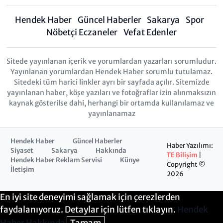
Hendek Haber
Güncel Haberler
Sakarya
Spor
Nöbetçi Eczaneler
Vefat Edenler
Sitede yayınlanan içerik ve yorumlardan yazarları sorumludur.
Yayınlanan yorumlardan Hendek Haber sorumlu tutulamaz.
Sitedeki tüm harici linkler ayrı bir sayfada açılır. Sitemizde
yayınlanan haber, köşe yazıları ve fotoğraflar izin alınmaksızın
kaynak gösterilse dahi, herhangi bir ortamda kullanılamaz ve
yayınlanamaz
Hendek Haber
Güncel Haberler
Haber Yazılımı:
Siyaset
Sakarya
Hakkında
TE Bilişim
|
Hendek Haber Reklam Servisi
Künye
Copyright ©
İletişim
2026
En iyi site deneyimi sağlamak için çerezlerden
faydalanıyoruz. Detaylar için lütfen tıklayın.
Hendek