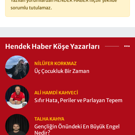
Yazılan yorumlardan HENDEK HABER hiçbir şekilde
sorumlu tutulamaz.
Hendek Haber Köşe Yazarları
NILÜFER KORKMAZ
Üç Çocukluk Bir Zaman
ALI HAMDI KAHVECİ
Sıfır Hata, Periler ve Parlayan Tepem
TALHA KAHYA
Gençliğin Önündeki En Büyük Engel
Nedir?