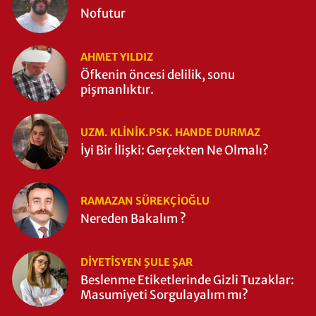
Nofutur
AHMET YILDIZ
Öfkenin öncesi delilik, sonu
pişmanlıktır.
UZM. KLINIK.PSK. HANDE DURMAZ
İyi Bir İlişki: Gerçekten Ne Olmalı?
RAMAZAN SÜREKÇIOĞLU
Nereden Bakalım ?
DIYETISYEN ŞULE ŞAR
Beslenme Etiketlerinde Gizli Tuzaklar:
Masumiyeti Sorgulayalım mı?