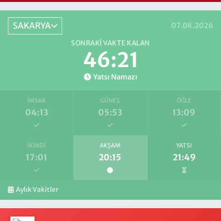
SAKARYA
07.08.2026
SONRAKI VAKTE KALAN
46:20
Yatsı Namazı
İMSAK
GÜNEŞ
ÖĞLE
04:13
05:53
13:09
İKINDI
AKŞAM
YATSI
17:01
20:15
21:49
Aylık Vakitler