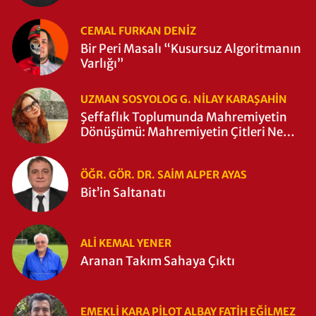
CEMAL FURKAN DENİZ
Bir Peri Masalı “Kusursuz Algoritmanın
Varlığı”
UZMAN SOSYOLOG G. NILAY KARAŞAHİN
Şeffaflık Toplumunda Mahremiyetin
Dönüşümü: Mahremiyetin Çitleri Ne
Zaman Yıkıldı?
ÖĞR. GÖR. DR. SAIM ALPER AYAS
Bit’in Saltanatı
ALI KEMAL YENER
Aranan Takım Sahaya Çıktı
EMEKLI KARA PILOT ALBAY FATIH EĞİLMEZ