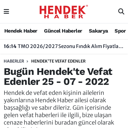
Hendek Haber
Hendek Haber
Sakarya Nöbetçi Eczaneler
Hendek Haber
Güncel Haberler
Sakarya
Spor
Güncel Haberler
Güncel Haberler
Sakarya Hava Durumu
16:14
TMO 2026/2027 Sezonu Fındık Alım Fiyatlarını Açıkladı
Sakarya
Siyaset
Sakarya Trafik Yoğunluk Haritası
HABERLER
HENDEK'TE VEFAT EDENLER
Spor
Sakarya
Süper Lig Puan Durumu ve Fikstür
Bugün Hendek'te Vefat
Edenler 25 - 07 - 2022
Nöbetçi Eczaneler
Hakkında
Tüm Manşetler
Hendek de vefat eden kişinin ailelerin
Vefat Edenler
Hendek Haber Reklam Servisi
Son Dakika Haberleri
yakınlarına Hendek Haber ailesi olarak
başsağlığı ve sabır dileriz. Gün içerisinde
Künye
Haber Arşivi
gelen vefat haberleri ile ilgili, bize ulaşan
cenaze haberlerini buradan güncel olarak
İletişim