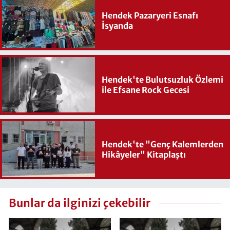
Hendek Pazaryeri Esnafı
İsyanda
Hendek'te Bulutsuzluk Özlemi
ile Efsane Rock Gecesi
Hendek'te "Genç Kalemlerden
Hikâyeler" Kitaplaştı
Bunlar da ilginizi çekebilir