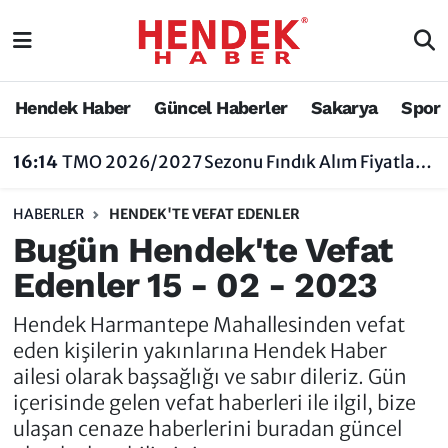
Hendek Haber
Hendek Haber
Sakarya Nöbetçi Eczaneler
Hendek Haber
Güncel Haberler
Sakarya
Spor
Güncel Haberler
Güncel Haberler
Sakarya Hava Durumu
16:14
TMO 2026/2027 Sezonu Fındık Alım Fiyatlarını Açıkladı
Sakarya
Siyaset
Sakarya Trafik Yoğunluk Haritası
HABERLER
HENDEK'TE VEFAT EDENLER
Spor
Sakarya
Süper Lig Puan Durumu ve Fikstür
Bugün Hendek'te Vefat
Edenler 15 - 02 - 2023
Nöbetçi Eczaneler
Hakkında
Tüm Manşetler
Hendek Harmantepe Mahallesinden vefat
Vefat Edenler
Hendek Haber Reklam Servisi
Son Dakika Haberleri
eden kişilerin yakınlarına Hendek Haber
ailesi olarak başsağlığı ve sabır dileriz. Gün
Künye
Haber Arşivi
içerisinde gelen vefat haberleri ile ilgil, bize
ulaşan cenaze haberlerini buradan güncel
İletişim