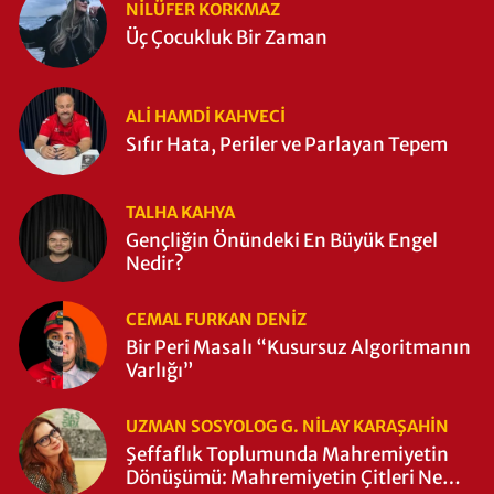
NILÜFER KORKMAZ
Üç Çocukluk Bir Zaman
ALI HAMDI KAHVECİ
Sıfır Hata, Periler ve Parlayan Tepem
TALHA KAHYA
Gençliğin Önündeki En Büyük Engel
Nedir?
CEMAL FURKAN DENİZ
Bir Peri Masalı “Kusursuz Algoritmanın
Varlığı”
UZMAN SOSYOLOG G. NILAY KARAŞAHİN
Şeffaflık Toplumunda Mahremiyetin
Dönüşümü: Mahremiyetin Çitleri Ne