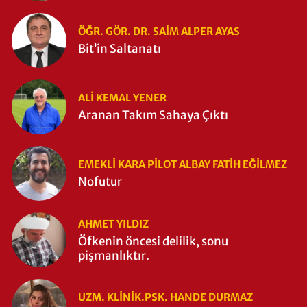
Zaman Yıkıldı?
ÖĞR. GÖR. DR. SAIM ALPER AYAS
Bit’in Saltanatı
ALI KEMAL YENER
Aranan Takım Sahaya Çıktı
EMEKLI KARA PILOT ALBAY FATIH EĞİLMEZ
Nofutur
AHMET YILDIZ
Öfkenin öncesi delilik, sonu
pişmanlıktır.
UZM. KLINIK.PSK. HANDE DURMAZ