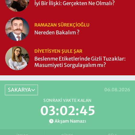
İyi Bir İlişki: Gerçekten Ne Olmalı?
RAMAZAN SÜREKÇIOĞLU
Nereden Bakalım ?
DIYETISYEN ŞULE ŞAR
Beslenme Etiketlerinde Gizli Tuzaklar:
Masumiyeti Sorgulayalım mı?
SAKARYA
06.08.2026
SONRAKI VAKTE KALAN
03:02:45
Akşam Namazı