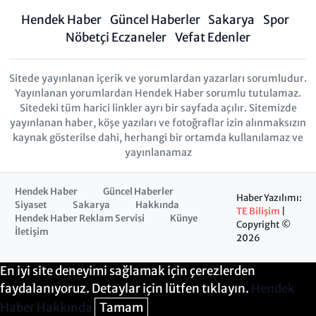
Hendek Haber
Güncel Haberler
Sakarya
Spor
Nöbetçi Eczaneler
Vefat Edenler
Sitede yayınlanan içerik ve yorumlardan yazarları sorumludur.
Yayınlanan yorumlardan Hendek Haber sorumlu tutulamaz.
Sitedeki tüm harici linkler ayrı bir sayfada açılır. Sitemizde
yayınlanan haber, köşe yazıları ve fotoğraflar izin alınmaksızın
kaynak gösterilse dahi, herhangi bir ortamda kullanılamaz ve
yayınlanamaz
Hendek Haber
Güncel Haberler
Haber Yazılımı:
Siyaset
Sakarya
Hakkında
TE Bilişim
|
Hendek Haber Reklam Servisi
Künye
Copyright ©
İletişim
2026
En iyi site deneyimi sağlamak için çerezlerden
faydalanıyoruz. Detaylar için lütfen tıklayın.
Hendek
Haber Hakkında
Tamam