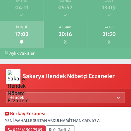
İMSAK
GÜNEŞ
ÖĞLE
04:11
05:52
13:09
İKINDI
AKŞAM
YATSI
17:02
20:16
21:50
Aylık Vakitler
Sakarya Hendek Nöbetçi Eczaneler
Berkay Eczanesi
YENİ MAHALLE SULTAN ABDULHAMİT HAN CAD. 67 A
0 (264) 502 75 05
Yol Tarifi Al