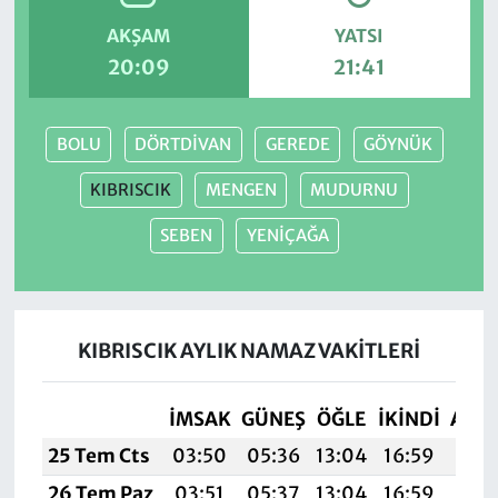
AKŞAM
YATSI
20:09
21:41
BOLU
DÖRTDİVAN
GEREDE
GÖYNÜK
KIBRISCIK
MENGEN
MUDURNU
SEBEN
YENİÇAĞA
KIBRISCIK AYLIK NAMAZ VAKITLERI
İMSAK
GÜNEŞ
ÖĞLE
İKINDI
AKŞ
25 Tem Cts
03:50
05:36
13:04
16:59
20:
26 Tem Paz
03:51
05:37
13:04
16:59
20: