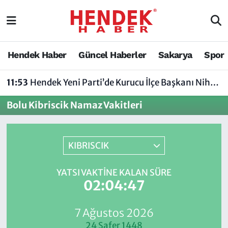
Hendek Haber
Hendek Haber
Sakarya Nöbetçi Eczaneler
Hendek Haber
Güncel Haberler
Sakarya
Spor
Güncel Haberler
Güncel Haberler
Sakarya Hava Durumu
11:53
Hendek Yeni Parti’de Kurucu İlçe Başkanı Nihat Bayraktar Oldu
Sakarya
Siyaset
Sakarya Trafik Yoğunluk Haritası
Bolu Kibriscik Namaz Vakitleri
Spor
Sakarya
Süper Lig Puan Durumu ve Fikstür
Nöbetçi Eczaneler
Hakkında
Tüm Manşetler
KIBRISCIK
Vefat Edenler
Hendek Haber Reklam Servisi
Son Dakika Haberleri
YATSI VAKTINE KALAN SÜRE
02:04:46
Künye
Haber Arşivi
7 Ağustos 2026
İletişim
24 Safer 1448