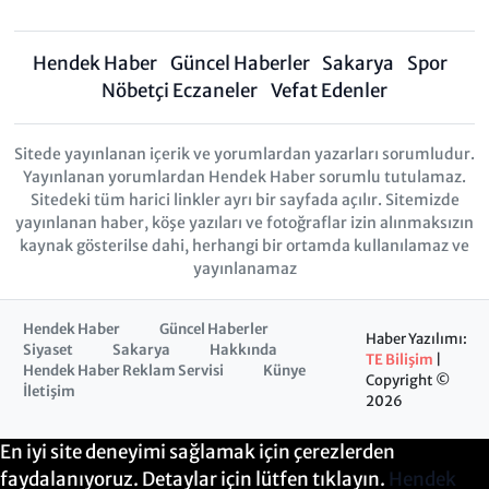
Hendek Haber
Güncel Haberler
Sakarya
Spor
Nöbetçi Eczaneler
Vefat Edenler
Sitede yayınlanan içerik ve yorumlardan yazarları sorumludur.
Yayınlanan yorumlardan Hendek Haber sorumlu tutulamaz.
Sitedeki tüm harici linkler ayrı bir sayfada açılır. Sitemizde
yayınlanan haber, köşe yazıları ve fotoğraflar izin alınmaksızın
kaynak gösterilse dahi, herhangi bir ortamda kullanılamaz ve
yayınlanamaz
Hendek Haber
Güncel Haberler
Haber Yazılımı:
Siyaset
Sakarya
Hakkında
TE Bilişim
|
Hendek Haber Reklam Servisi
Künye
Copyright ©
İletişim
2026
En iyi site deneyimi sağlamak için çerezlerden
faydalanıyoruz. Detaylar için lütfen tıklayın.
Hendek