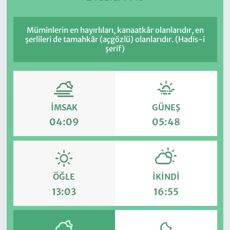
Müminlerin en hayırlıları, kanaatkâr olanlarıdır, en
şerlileri de tamahkâr (açgözlü) olanlarıdır. (Hadis-i
şerif)
İMSAK
GÜNEŞ
04:09
05:48
ÖĞLE
İKINDI
13:03
16:55