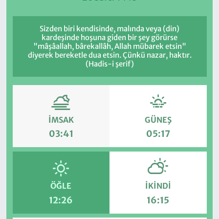
Sizden biri kendisinde, malında veya (din)
kardeşinde hoşuna giden bir şey görürse
"mâşâallah, bârekallâh, Allah mübarek etsin"
diyerek bereketle dua etsin. Çünkü nazar, haktır.
(Hadis-i şerif)
İMSAK
GÜNEŞ
03:41
05:17
ÖĞLE
İKINDI
12:26
16:15