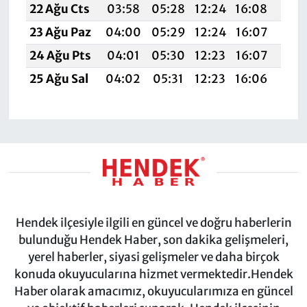
22 Ağu Cts
03:58
05:28
12:24
16:08
19:
23 Ağu Paz
04:00
05:29
12:24
16:07
19:
24 Ağu Pts
04:01
05:30
12:23
16:07
19:
25 Ağu Sal
04:02
05:31
12:23
16:06
19:
Hendek ilçesiyle ilgili en güncel ve doğru haberlerin
bulunduğu Hendek Haber, son dakika gelişmeleri,
yerel haberler, siyasi gelişmeler ve daha birçok
konuda okuyucularına hizmet vermektedir.Hendek
Haber olarak amacımız, okuyucularımıza en güncel