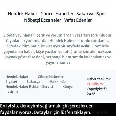
Hendek Haber
Güncel Haberler
Sakarya
Spor
Nöbetçi Eczaneler
Vefat Edenler
Sitede yayınlanan içerik ve yorumlardan yazarları sorumludur.
Yayınlanan yorumlardan Hendek Haber sorumlu tutulamaz.
Sitedeki tüm harici linkler ayrı bir sayfada açılır. Sitemizde
yayınlanan haber, köşe yazıları ve fotoğraflar izin alınmaksızın
kaynak gösterilse dahi, herhangi bir ortamda kullanılamaz ve
yayınlanamaz
Hendek Haber
Güncel Haberler
Haber Yazılımı:
Siyaset
Sakarya
Hakkında
TE Bilişim
|
Hendek Haber Reklam Servisi
Künye
Copyright ©
İletişim
2026
En iyi site deneyimi sağlamak için çerezlerden
faydalanıyoruz. Detaylar için lütfen tıklayın.
Hendek