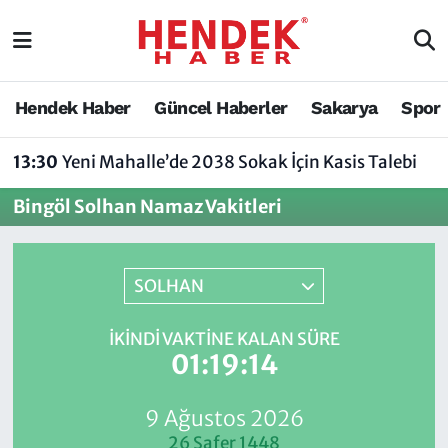
Hendek Haber
Hendek Haber
Sakarya Nöbetçi Eczaneler
Hendek Haber
Güncel Haberler
Sakarya
Spor
Güncel Haberler
Güncel Haberler
Sakarya Hava Durumu
13:30
Yeni Mahalle’de 2038 Sokak İçin Kasis Talebi
Sakarya
Siyaset
Sakarya Trafik Yoğunluk Haritası
Bingöl Solhan Namaz Vakitleri
Spor
Sakarya
Süper Lig Puan Durumu ve Fikstür
Nöbetçi Eczaneler
Hakkında
Tüm Manşetler
SOLHAN
Vefat Edenler
Hendek Haber Reklam Servisi
Son Dakika Haberleri
İKINDI VAKTINE KALAN SÜRE
01:19:14
Künye
Haber Arşivi
9 Ağustos 2026
İletişim
26 Safer 1448