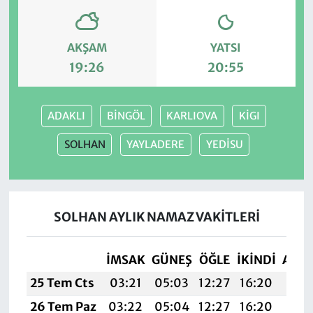
AKŞAM
YATSI
19:26
20:55
ADAKLI
BİNGÖL
KARLIOVA
KİGI
SOLHAN
YAYLADERE
YEDİSU
SOLHAN AYLIK NAMAZ VAKITLERI
İMSAK
GÜNEŞ
ÖĞLE
İKINDI
AKŞ
25 Tem Cts
03:21
05:03
12:27
16:20
19:4
26 Tem Paz
03:22
05:04
12:27
16:20
19:4